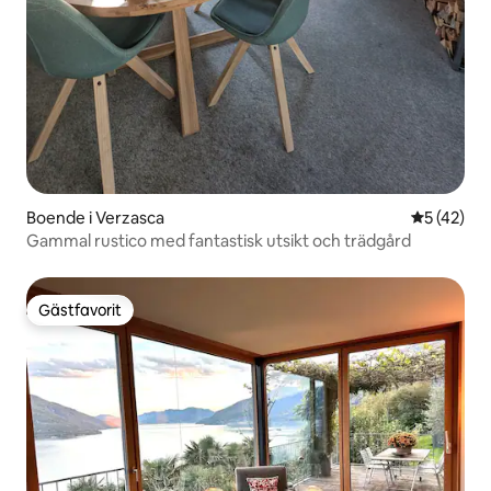
Boende i Verzasca
5 av 5 i g
5 (42)
Gammal rustico med fantastisk utsikt och trädgård
Gästfavorit
Gästfavorit