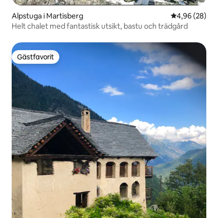
Alpstuga i Martisberg
4,96 av 5 i g
4,96 (28)
Helt chalet med fantastisk utsikt, bastu och trädgård
Gästfavorit
Gästfavorit