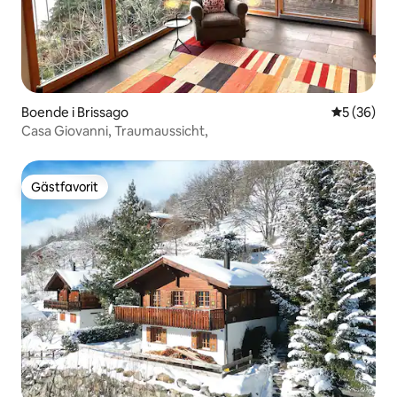
Boende i Brissago
5 av 5 i g
5 (36)
Casa Giovanni, Traumaussicht,
Gästfavorit
Gästfavorit