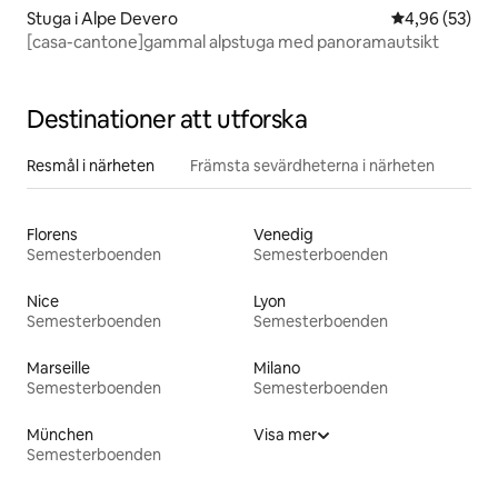
Stuga i Alpe Devero
4,96 av 5 i g
4,96 (53)
[casa-cantone]gammal alpstuga med panoramautsikt
Destinationer att utforska
Resmål i närheten
Främsta sevärdheterna i närheten
Florens
Venedig
Semesterboenden
Semesterboenden
Nice
Lyon
Semesterboenden
Semesterboenden
Marseille
Milano
Semesterboenden
Semesterboenden
München
Visa mer
Semesterboenden