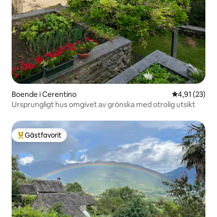
Boende i Cerentino
4,91 av 5 i g
4,91 (23)
Ursprungligt hus omgivet av grönska med otrolig utsikt
Gästfavorit
Populär gästfavorit