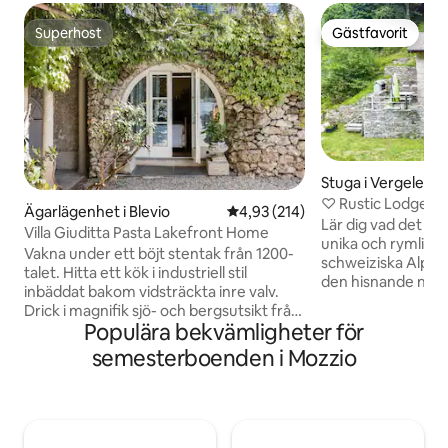
Superhost
Gästfavorit
Superhost
Gästfavorit
Stuga i Vergeletto
♡ Rustic Lodge G
Ägarlägenhet i Blevio
4,93 av 5 i genomsnittligt bet
4,93 (214)
Bergsutsikt, grill, 
Lär dig vad det inn
Villa Giuditta Pasta Lakefront Home
unika och rymliga f
Vakna under ett böjt stentak från 1200-
schweiziska Alper
talet. Hitta ett kök i industriell stil
den hisnande natu
inbäddat bakom vidsträckta inre valv.
njuter av den omgiv
Drick i magnifik sjö- och bergsutsikt från
mysiga familjestug
Populära bekvämligheter för
en skuggig hängmatta. Gå rakt in i
du behöver för en 
Comosjön från soliga
semesterboenden i Mozzio
inklusive ett fullt
trädgårdsterrasser. CIR: 013026-CNI–
utomhusgrill. Trä
00010 Bottenvåningen är en del av en
och komfort i de
villa från 1200-talet som köptes 1830 av
atmosfären. 4G Wi-Fi och privat
den berömda sopranen Giuditta Pasta.
parkering finns ock
Ta en båt, eller gå till Torno för att hitta