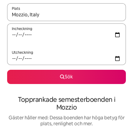
Plats
När resultaten är tillgängliga kan du navigera med upp- och ned
Incheckning
Utcheckning
Sök
Topprankade semesterboenden i
Mozzio
Gäster håller med: Dessa boenden har höga betyg för
plats, renlighet och mer.