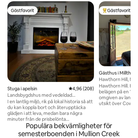
Gästfavorit
Gästfavorit
Gästfavorit
Populär gästfavor
Gästhus i Millthor
Hawthorn Hill, Mil
Hawthorn Hill. Ele
Stuga i apelsin
4,96 av 5 i genomsnittligt bety
4,96 (208)
belägen på en 10 
Landsbygdshus med vedeldad
omgiven av lantli
bubbelpool
I en lantlig miljö, rik på lokal historia så att
utsikt över Cowri
du kan koppla bort och återupptäcka
Canobolas och Mt Mac
glädjen i att leva, medan bara några
dubbelsäng (två e
minuter från de prisbelönta
tillgängliga på be
Populära bekvämligheter för
restaurangerna och vingårdarna i
och badrum. Full f
Orange. Under våra gästers vistelse kan
semesterboenden i Mullion Creek
tillhandahålls. Se 
de smälta bort sina bekymmer i vårt