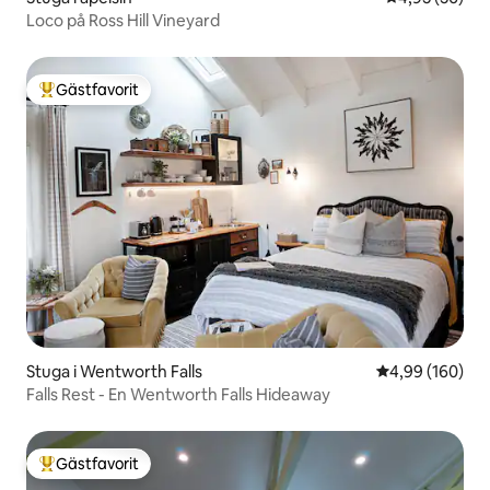
Loco på Ross Hill Vineyard
Gästfavorit
Populär gästfavorit
Stuga i Wentworth Falls
4,99 av 5 i ge
4,99 (160)
Falls Rest - En Wentworth Falls Hideaway
Gästfavorit
Populär gästfavorit