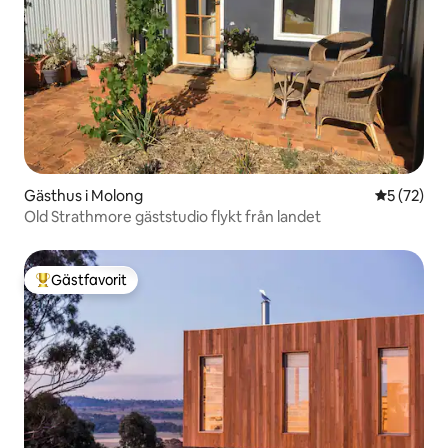
Gästhus i Molong
5 av 5 i g
5 (72)
Old Strathmore gäststudio flykt från landet
Gästfavorit
Populär gästfavorit