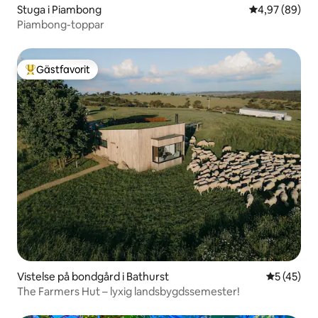
Stuga i Piambong
4,97 av 5 i g
4,97 (89)
Piambong-toppar
Gästfavorit
Populär gästfavorit
Vistelse på bondgård i Bathurst
5 av 5 i g
5 (45)
The Farmers Hut – lyxig landsbygdssemester!