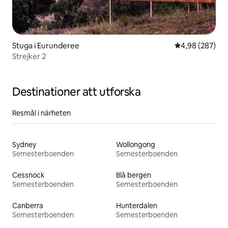
Stuga i Eurunderee
4,98 av 5 i ge
4,98 (287)
Strejker 2
Destinationer att utforska
Resmål i närheten
Sydney
Wollongong
Semesterboenden
Semesterboenden
Cessnock
Blå bergen
Semesterboenden
Semesterboenden
Canberra
Hunterdalen
Semesterboenden
Semesterboenden