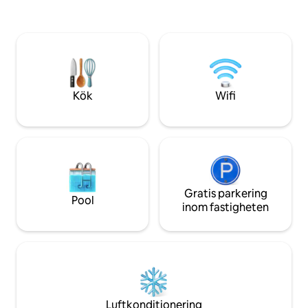
kycklingar. Fantast
specialbyggda vedeldade badkar och
utomhusbad. Endas
titta på den vackra solnedgången eller
den historiska byn 
stjärnorna ovanför. Observera att det
restauranger, kafé
för närvarande inte finns något WiFi i
boutiquebutiker.
stugan och begränsad telefontjänst. Ett
bra sätt att koppla av och varva ner utan
att vara helt avskuren från världen.
Kök
Wifi
Gratis parkering
Pool
inom fastigheten
Luftkonditionering