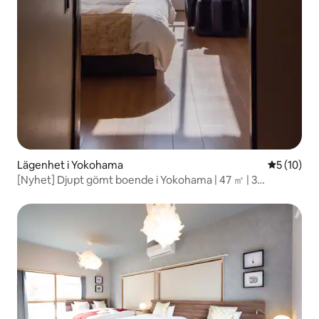
Lägenhet i Yokohama
5 av 5 i g
5 (10)
[Nyhet] Djupt gömt boende i Yokohama | 47 ㎡ | 3
minuters promenad från stationen | 37 minuter direkt till
Haneda flygplats | Grupper välkomnas