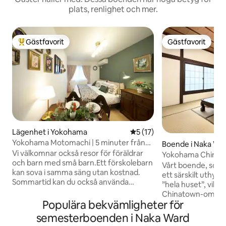
plats, renlighet och mer.
Gästfavorit
Gästfavorit
Populär gästfavorit
Gästfavorit
Lägenhet i Yokohama
5 av 5 i genomsnittligt be
5 (17)
Yokohama Motomachi | 5 minuter från
Boende i Naka Wa
stationen | Chinatown inom
Vi välkomnar också resor för föräldrar
ma
Yokohama Chinato
gångavstånd | STAY, ett gömställe med
och barn med små barn.Ett förskolebarn
kvm privat byggna
Vårt boende, som 
klassiska möbler | För sommarsemestrar
kan sova i samma säng utan kostnad.
sovrum, vardagsru
ett särskilt uthyr
och familjesemestrar
Sommartid kan du också använda
minuters promenad
”hela huset”, vilket
Honmokus kommunala pool, som ligger
hem för alla att bo 
Chinatown-område
cirka 30 minuter med direktbuss från
Populära bekvämligheter för
bara – njut av en 
värdshuset.Det finns också en
att bo i Japan samt
semesterboenden i Naka Ward
rutschkana och en lazy river-pool, vilket
kvalitetstid tillsammans. Rym