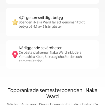
4,7 i genomsnittligt betyg
Boenden i Naka Ward får ett genomsnittligt
betyg på 4,7 av 5 från gäster
Närliggande sevärdheter
De bästa platserna i Naka Ward inkluderar
Yamashita Kōen, Sakuragicho Station och
Yamate Station
Topprankade semesterboenden i Naka
Ward
Gäster håller med: Dessa boenden har höga betyg för