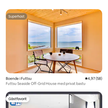
Superhost
Superhost
Boende i Futtsu
4,97 av 5 i g
4,97 (58)
Futtsu Seaside Off-Grid House med privat bastu
Gästfavorit
Gästfavorit