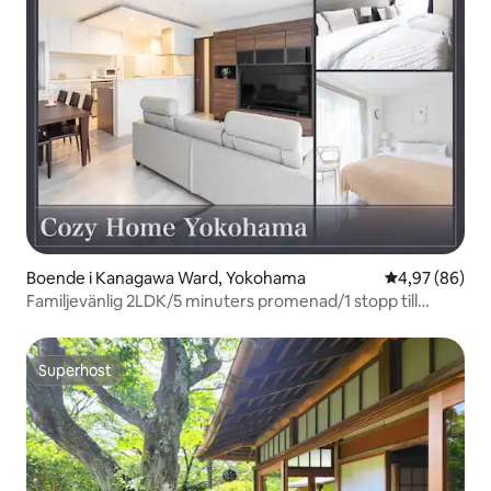
Boende i Kanagawa Ward, Yokohama
4,97 av 5 i g
4,97 (86)
Familjevänlig 2LDK/5 minuters promenad/1 stopp till
Yokohama
Superhost
Superhost