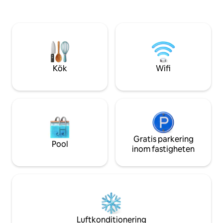
gör det populärt bland familjer med
stor duplexenhet
barn. Mitt värdshus, "MOTOMACHI
badrum. Det mest 
CLASSIC", är ett litet värdshus med en
av samhörighet, där 
klassisk inredning beläget i
samma utrymme, n
byggnadsområdet i västerländsk stil i
på ett hotell.Samt
Motomachi. Rekommenderas för
privat utrymme. Ät
tjejresor, resor för föräldrar och barn,
– ni kan njuta av al
Kök
Wifi
som bas för affärsresor till Yokohama
det blir naturligtvi
och för dem som vill njuta av Yokohama i
minne. Dessutom erbjuder vi rum med
lugn och ro. Yokohama Motomachi är en
olika teman, till 
möbelstad.Efter att ha reparerat möbler
utrymme i japansk s
som importerats från Europa började
västerländsk stil 
Yokohama tillverka västerländska
unik Chinatown-kä
trämöbler för första gången.Det är
kommer ni att bo i 
också gångavstånd till Yokohamas
Gratis parkering
glädjen av att väl
Pool
stadsblommor med utsikt över hamnen,
unik upplevelse på d
inom fastigheten
som är känd för sina rosor och
kompromisser när d
rosenträdgårdar.Jag skapade ett
Precis intill Yok
värdshus med klassiska möbler och
gångavstånd till s
rosor.Det är ett utmärkt läge för att
restauranger, sho
utforska västerländska byggnader och
evenemang. Att ta s
gå runt på Motomachis shoppinggator.Vi
stressfritt, vilket 
har också allt du behöver för att göra
mesta möjliga av din tid. Om du
Luftkonditionering
längre vistelser bekväma.Ha en trevlig