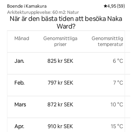
Boende i Kamakura
4,95 av 5 i g
4,95 (59)
Arkitekturupplevelse: 60 m2: Natur
När är den bästa tiden att besöka Naka
Ward?
Månad
Genomsnittliga
Genomsnittlig
priser
temperatur
Jan.
825 kr SEK
6 °C
Feb.
797 kr SEK
7 °C
Mars
872 kr SEK
10 °C
Apr.
910 kr SEK
15 °C