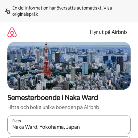
Hoppa
En del information har översatts automatiskt. 
Visa 
till
originalspråk
innehåll
Hyr ut på Airbnb
Semesterboende i Naka Ward
Hitta och boka unika boenden på Airbnb
Plats
När resultaten är tillgängliga kan du navigera med upp- och ned