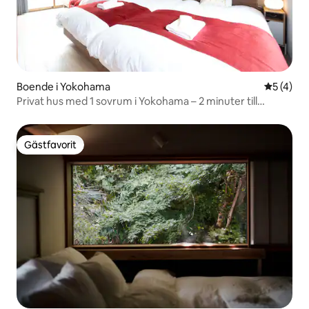
Boende i Yokohama
5 av 5 i 
5 (4)
Privat hus med 1 sovrum i Yokohama – 2 minuter till
stationen
Gästfavorit
Gästfavorit