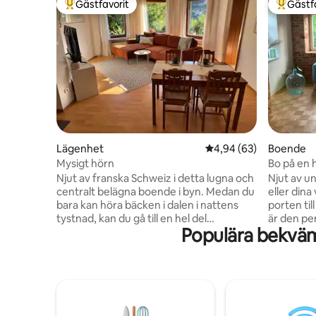
Gästfavorit
Gästf
Populär gästfavorit
Populär 
Lägenhet
4,94 av 5 i genomsnit
4,94 (63)
Boende
Mysigt hörn
Bo på en h
Njut av franska Schweiz i detta lugna och
Njut av u
centralt belägna boende i byn. Medan du
eller dina
bara kan höra bäcken i dalen i nattens
porten ti
tystnad, kan du gå till en hel del
är den pe
Populära bekväm
gästfrihet: 2-3 restauranger, ett populärt
naturälsk
bagericafé, spaparken, en bensinstation
vandringar
med butik och café, en mamma och
kanotpaddli
popbutik, läkare, apotek och 2 banker.
mer. "Frä
Det finns massor att göra: guidade turer i
idrottare
slottet och klippkällaren,
världen. 
vandringsparadiset börjar direkt utanför
på bara n