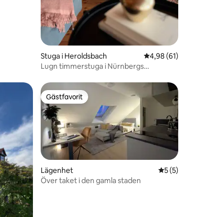
en
Stuga i Heroldsbach
4,98 av 5 i genomsnit
4,98 (61)
Lugn timmerstuga i Nürnbergs
storstadsområde
Gästfavorit
Gästfavorit
Lägenhet
5 av 5 i genomsni
5 (5)
Över taket i den gamla staden