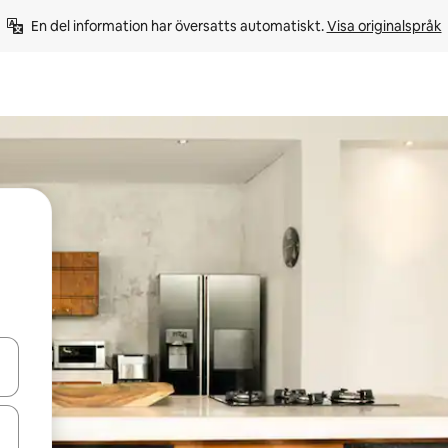
En del information har översatts automatiskt. 
Visa originalspråk
d upp- och nedåtpilarna eller utforska genom att trycka eller svepa.