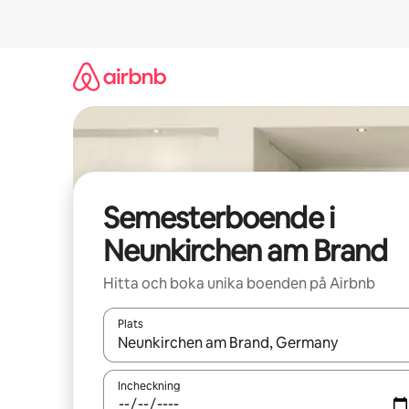
Hoppa
till
innehåll
Semesterboende i
Neunkirchen am Brand
Hitta och boka unika boenden på Airbnb
Plats
När resultaten är tillgängliga kan du navigera me
Incheckning