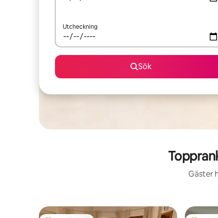
Utcheckning
Sök
Toppran
Gäster h