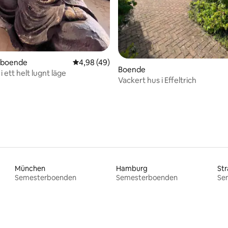
rboende
4,98 av 5 i genomsnittligt betyg, 49 omdöm
4,98 (49)
Boende
 ett helt lugnt läge
Vackert hus i Effeltrich
München
Hamburg
St
Semesterboenden
Semesterboenden
Se