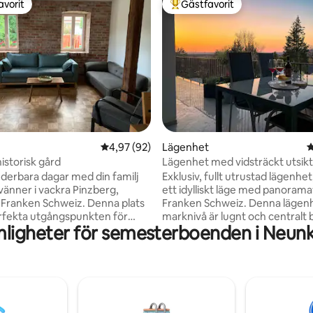
avorit
Gästfavorit
gästfavorit
Populär gästfavorit
tligt betyg, 63 omdömen
4,97 av 5 i genomsnittligt betyg, 92 omdöm
4,97 (92)
Lägenhet
4
istorisk gård
Lägenhet med vidsträckt utsikt
exklusiv, fullständig integritet
nderbara dagar med din familj
Exklusiv, fullt utrustad lägenhet,
 vänner i vackra Pinzberg,
ett idylliskt läge med panoram
ll Franken Schweiz. Denna plats
Franken Schweiz. Denna lägen
rfekta utgångspunkten för
marknivå är lugnt och centralt
ligheter för semesterboenden i Neun
are för mountainbiketurer,
och erbjuder dig fullständig inte
, klättringsutflykter,
Ingen genomfartstrafik. Beläge
ng på Wiesent och mycket
stadstriangeln Nürnberg-Erlan
nkische Schweiz" lockar
(ligger 15 minuter från lägenhet
 och naturälskare från hela
goda förbindelser ligger det oc
Den goda anslutningen till A73
15 minuter från Franken Schwei
ågra minuter möjliggör
egen bil? På bara 7 minuters 