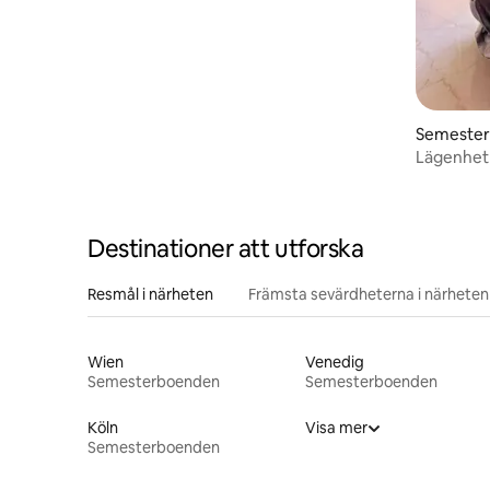
Semeste
Lägenhet i
Destinationer att utforska
Resmål i närheten
Främsta sevärdheterna i närheten
Wien
Venedig
Semesterboenden
Semesterboenden
Köln
Visa mer
Semesterboenden