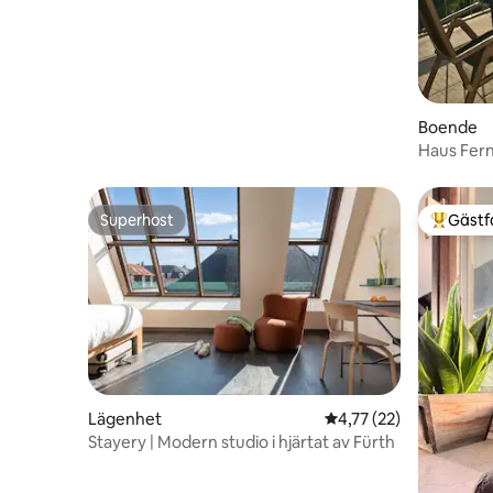
Boende
Haus Fern
Superhost
Gästf
Superhost
Populär 
Lägenhet
4,77 av 5 i genomsnit
4,77 (22)
Stayery | Modern studio i hjärtat av Fürth