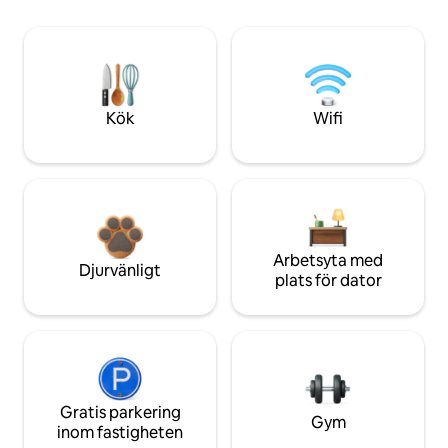
Kök
Wifi
Arbetsyta med
Djurvänligt
plats för dator
Gratis parkering
Gym
inom fastigheten