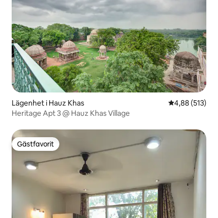
Lägenhet i Hauz Khas
4,88 av 5 i ge
4,88 (513)
Heritage Apt 3 @ Hauz Khas Village
Gästfavorit
Gästfavorit