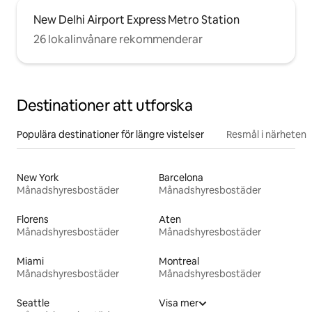
New Delhi Airport Express Metro Station
26 lokalinvånare rekommenderar
Destinationer att utforska
Populära destinationer för längre vistelser
Resmål i närheten
New York
Barcelona
Månadshyresbostäder
Månadshyresbostäder
Florens
Aten
Månadshyresbostäder
Månadshyresbostäder
Miami
Montreal
Månadshyresbostäder
Månadshyresbostäder
Seattle
Visa mer