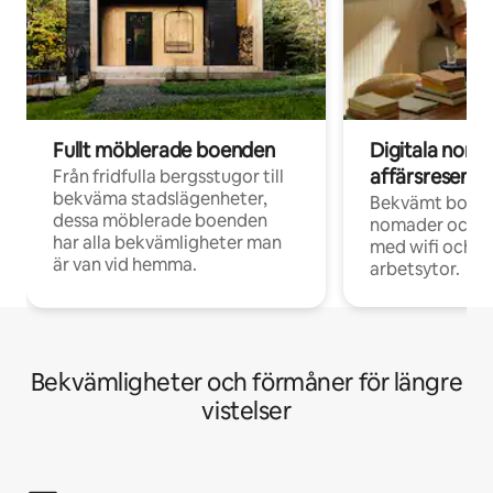
Fullt möblerade boenden
Digitala nom
affärsresenär
Från fridfulla bergsstugor till
bekväma stadslägenheter,
Bekvämt boend
dessa möblerade boenden
nomader och d
har alla bekvämligheter man
med wifi och d
är van vid hemma.
arbetsytor.
Bekvämligheter och förmåner för längre
vistelser