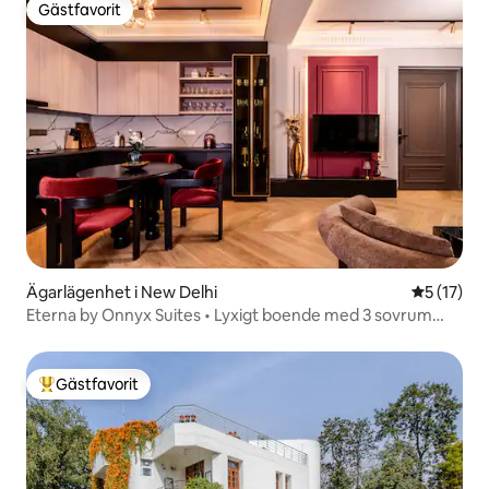
Gästfavorit
Gästfavorit
Ägarlägenhet i New Delhi
5 av 5 i g
5 (17)
Eterna by Onnyx Suites • Lyxigt boende med 3 sovrum
och badkar
Gästfavorit
Populär gästfavorit