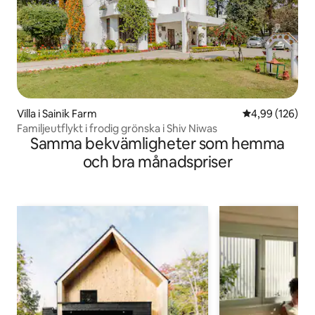
Villa i Sainik Farm
4,99 av 5 i ge
4,99 (126)
Familjeutflykt i frodig grönska i Shiv Niwas
Samma bekvämligheter som hemma
och bra månadspriser