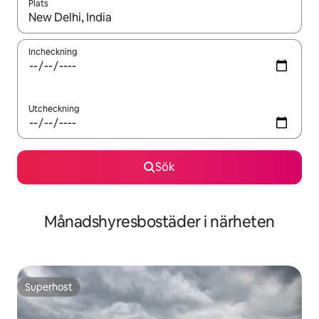
Plats
När resultaten är tillgängliga kan du navigera med upp- och ned
Incheckning
Utcheckning
Sök
Månadshyresbostäder i närheten
Superhost
Superhost