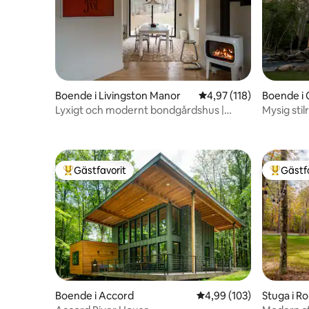
Boende i Livingston Manor
4,97 av 5 i genomsnitt
4,97 (118)
Boende i C
Lyxigt och modernt bondgårdshus |
Mysig stil
House of Jane West
Gästfavorit
Gästf
Populär gästfavorit
Populär 
Boende i Accord
4,99 av 5 i genomsnitt
4,99 (103)
Stuga i R