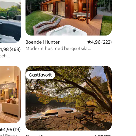
en
Boende i Hunter
4,96 av 5 i genomsnitt
4,96 (222)
Modernt hus med bergsutsikt
,98 av 5 i genomsnittligt betyg, 468 omdömen
4,98 (468)
@Getawind
 och
Gästfavorit
Gästfavorit
4,95 av 5 i genomsnittligt betyg, 19 omdömen
4,95 (19)
en
n | Bastu,