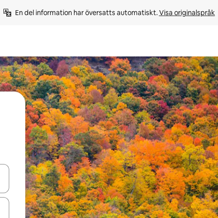
En del information har översatts automatiskt. 
Visa originalspråk
d upp- och nedåtpilarna eller utforska genom att trycka eller svepa.