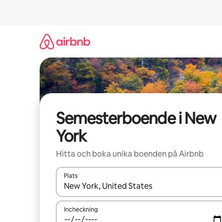
Hoppa
till
innehåll
Semesterboende i New
York
Hitta och boka unika boenden på Airbnb
Plats
När resultaten är tillgängliga kan du navigera me
Incheckning