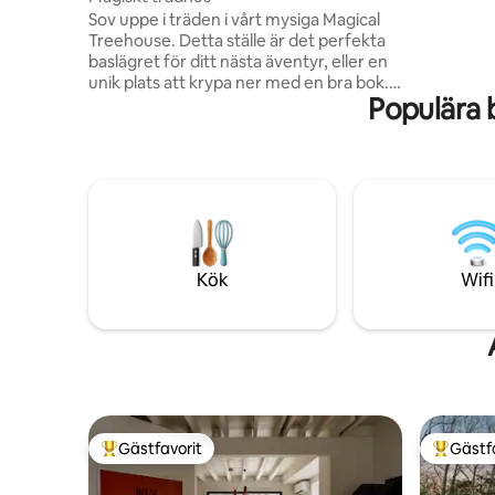
Delaware 
Sov uppe i träden i vårt mysiga Magical
naturen –
Treehouse. Detta ställe är det perfekta
har klivit
baslägret för ditt nästa äventyr, eller en
unik plats att krypa ner med en bra bok.
Populära 
Det perfekta stället att vara i skogen,
men inte isolerad. Laga dina måltider i
det närliggande kokhuset (40' bort,
ouppvärmt) på en campingspis eller över
en öppen lägereld. Ett uppvärmt
badrum/dusch ligger 20 minuter bort. Vi
förser dig med sängkläder, köksredskap,
plus hjälper dig att planera din resa.
Fastigheten inkluderar miles av
Kök
Wifi
vandringsleder och vackra platser att
utforska!
Gästfavorit
Gästf
Populär gästfavorit
Populär 