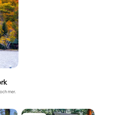
ork
 och mer.
Stuga i M