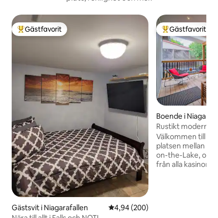
Gästfavorit
Gästfavorit
Populär gästfavorit
Populär gästfavor
Boende i Niagarafa
Rustikt modernt 
Niagara Falls och
Välkommen till vå
platsen mellan Nia
on-the-Lake, och 
från alla kasinon,
attraktioner Niaga
erbjuda. Detta Airb
med de grundläg
hushållsartiklarna,
Gästsvit i Niagarafallen
4,94 av 5 i genomsnittligt bety
4,94 (200)
av hela boendet. Nära närliggande
Nära till allt i Falls och NOTL