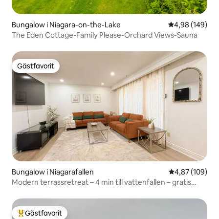
Bungalow i Niagara-on-the-Lake
4,98 av 5 i ge
4,98 (149)
The Eden Cottage-Family Please-Orchard Views-Sauna
Gästfavorit
Gästfavorit
Bungalow i Niagarafallen
4,87 av 5 i ge
4,87 (109)
Modern terrassretreat – 4 min till vattenfallen – gratis
parkering
Gästfavorit
Populär gästfavorit