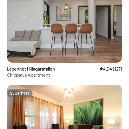
Lägenhet i Niagarafallen
4,94 av 5 i ge
4,94 (127)
Chippawa Apartment
Superhost
Superhost