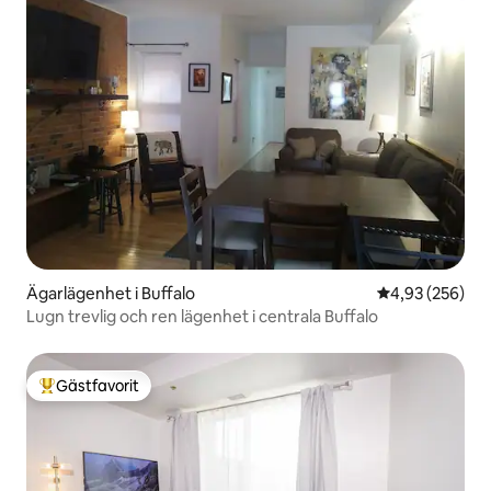
Ägarlägenhet i Buffalo
4,93 av 5 i ge
4,93 (256)
Lugn trevlig och ren lägenhet i centrala Buffalo
Gästfavorit
Populär gästfavorit