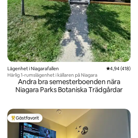
Lägenhet i Niagarafallen
4,94 av 5 i ge
4,94 (418)
Härlig 1-rumslägenhet i källaren på Niagara
Andra bra semesterboenden nära
Niagara Parks Botaniska Trädgårdar
Gästfavorit
Populär gästfavorit