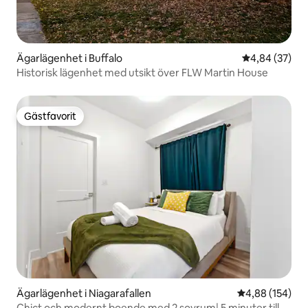
Ägarlägenhet i Buffalo
4,84 av 5 i g
4,84 (37)
Historisk lägenhet med utsikt över FLW Martin House
Gästfavorit
Gästfavorit
Ägarlägenhet i Niagarafallen
4,88 av 5 i ge
4,88 (154)
Chict och modernt boende med 2 sovrum| 5 minuter till