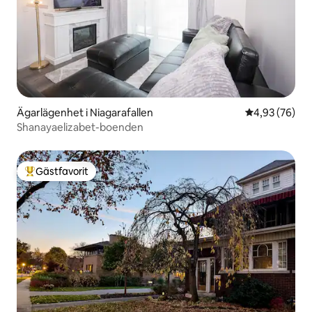
Ägarlägenhet i Niagarafallen
4,93 av 5 i g
4,93 (76)
Shanayaelizabet-boenden
Gästfavorit
Populär gästfavorit