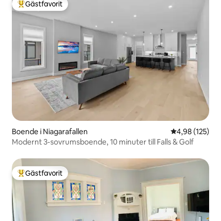
Gästfavorit
Populär gästfavorit
Boende i Niagarafallen
4,98 av 5 i ge
4,98 (125)
Modernt 3-sovrumsboende, 10 minuter till Falls & Golf
Gästfavorit
Populär gästfavorit