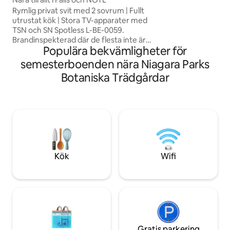
sevärdheter: Niaga
Rymlig privat svit med 2 sovrum | Fullt
minuters promena
utrustat kök | Stora TV-apparater med
(1,5 km) 15 minut
TSN och SN Spotless L-BE-0059.
Historiska Niagar
Brandinspekterad där de flesta inte är
25 minuters bilväg
Populära bekvämligheter för
det. Lugnt och centralt beläget!
km) 10 minuters 
Källarsvit/familjekvarter Minuter till allt,
semesterboenden nära Niagara Parks
till exempel vingårdar, golf, vandring,
Botaniska Trädgårdar
kasinon, gränser, OLG-scenen och
outlets. Gale Centre Arena ligger 4
minuters bilresa bort. Massor av natur i
närheten. Gratis parkering. 8 minuter till
vingårdar eller vattenfall. Över 100
kabelkanaler med Crave, Netflix - Prime
och disney+. Mycket avkopplande och
säkert ställe att koppla av på.
Kök
Wifi
Gratis parkering