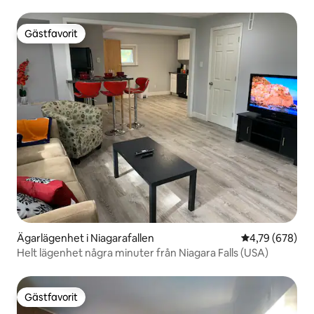
Gästfavorit
Gästfavorit
Ägarlägenhet i Niagarafallen
4,79 av 5 i ge
4,79 (678)
Helt lägenhet några minuter från Niagara Falls (USA)
Gästfavorit
Gästfavorit