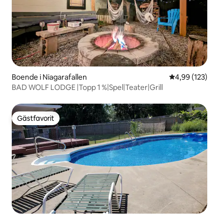
Boende i Niagarafallen
4,99 av 5 i ge
4,99 (123)
BAD WOLF LODGE |Topp 1 %|Spel|Teater|Grill
Gästfavorit
Gästfavorit