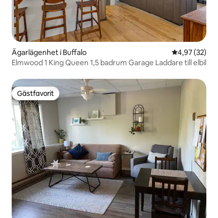
Ägarlägenhet i Buffalo
4,97 av 5 i g
4,97 (32)
Elmwood 1 King Queen 1,5 badrum Garage Laddare till elbil
Gästfavorit
Gästfavorit