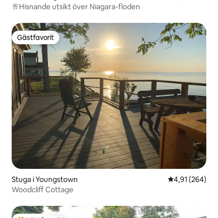
🥂Hisnande utsikt över Niagara-floden
Gästfavorit
Gästfavorit
Stuga i Youngstown
4,91 av 5 i ge
4,91 (264)
Woodcliff Cottage