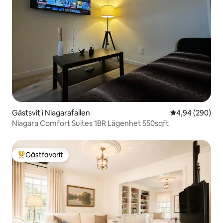
Gästsvit i Niagarafallen
4,94 av 5 i ge
4,94 (290)
Niagara Comfort Suites 1BR Lägenhet 550sqft
Gästfavorit
Populär gästfavorit