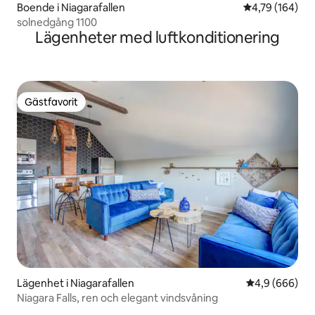
Boende i Niagarafallen
4,79 av 5 i ge
4,79 (164)
solnedgång 1100
Lägenheter med luftkonditionering
Gästfavorit
Gästfavorit
Lägenhet i Niagarafallen
4,9 av 5 i ge
4,9 (666)
Niagara Falls, ren och elegant vindsvåning