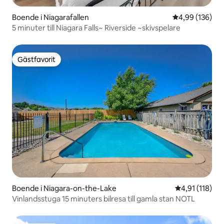
Boende i Niagarafallen
4,99 av 5 i ge
4,99 (136)
5 minuter till Niagara Falls~ Riverside ~skivspelare
Gästfavorit
Gästfavorit
Boende i Niagara-on-the-Lake
4,91 av 5 i g
4,91 (118)
Vinlandsstuga 15 minuters bilresa till gamla stan NOTL