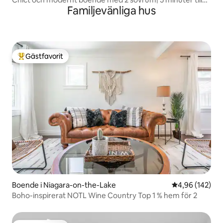
Familjevänliga hus
fallen
Gästfavorit
Populär gästfavorit
Boende i Niagara-on-the-Lake
4,96 av 5 i ge
4,96 (142)
Boho-inspirerat NOTL Wine Country Top 1 % hem för 2