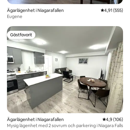
Ägarlägenhet i Niagarafallen
4,91 av 5 i ge
4,91 (555)
Eugene
Gästfavorit
Gästfavorit
Ägarlägenhet i Niagarafallen
4,9 av 5 i ge
4,9 (106)
Mysig lägenhet med 2 sovrum och parkering i Niagara Falls