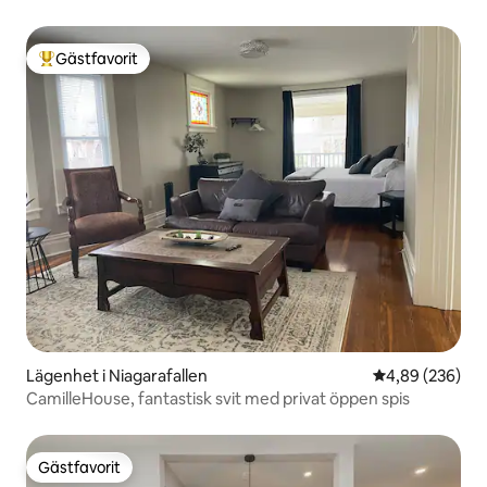
promenera
Gästfavorit
Populär gästfavorit
Lägenhet i Niagarafallen
4,89 av 5 i ge
4,89 (236)
CamilleHouse, fantastisk svit med privat öppen spis
Gästfavorit
Gästfavorit