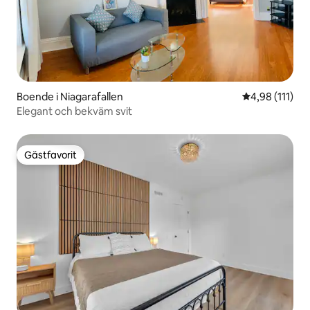
Boende i Niagarafallen
4,98 av 5 i g
4,98 (111)
Elegant och bekväm svit
Gästfavorit
Gästfavorit