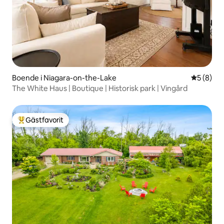
Boende i Niagara-on-the-Lake
5 av 5 i 
5 (8)
The White Haus | Boutique | Historisk park | Vingård
Gästfavorit
Populär gästfavorit