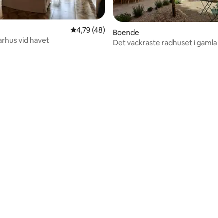
tligt betyg, 32 omdömen
4,79 av 5 i genomsnittligt betyg, 48 omdöm
4,79 (48)
Boende
arhus vid havet
Det vackraste radhuset i gamla 
Antibes