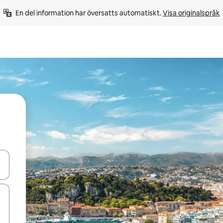
En del information har översatts automatiskt. 
Visa originalspråk
d upp- och nedåtpilarna eller utforska genom att trycka eller svepa.