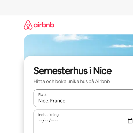
Hoppa
till
innehåll
Semesterhus i Nice
Hitta och boka unika hus på Airbnb
Plats
När resultaten är tillgängliga kan du navigera me
Incheckning