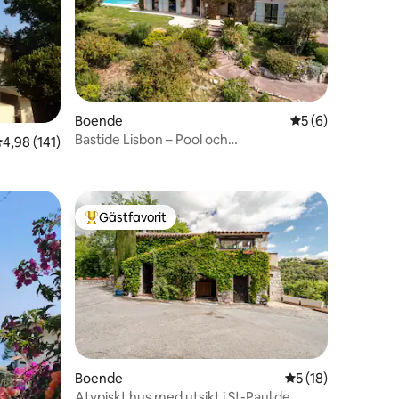
en
Boende
5 av 5 i genomsni
5 (6)
Bastide Lisbon – Pool och
,98 av 5 i genomsnittligt betyg, 141 omdömen
4,98 (141)
panoramautsikt
Gästfavorit
Populär gästfavorit
en
Boende
5 av 5 i genomsnit
5 (18)
Atypiskt hus med utsikt i St-Paul de