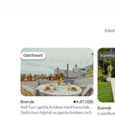
Gäste
Gästfavorit
Superho
Gästfavorit
Superho
Boende
4,97 av 5 i genomsnitt
4,97 (108)
Helt hus i gamla Antibes med havsutsikt -
Boende
luftkonditionering/Wi-fi
Detta hus i hjärtat av gamla Antibes, och
Lyxig Rivi