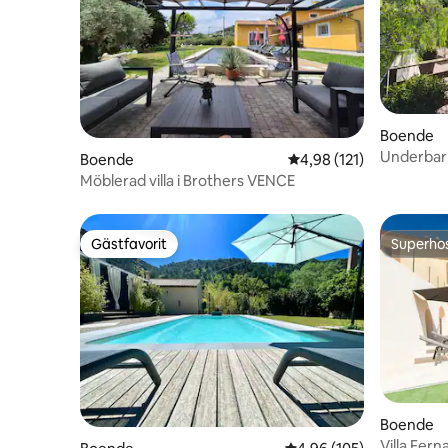
Boende
Underbar v
Boende
4,98 av 5 i genomsnitt
4,98 (121)
Möblerad villa i Brothers VENCE
Gästfavorit
Superho
Gästfavorit
Superho
Boende
Villa Fern