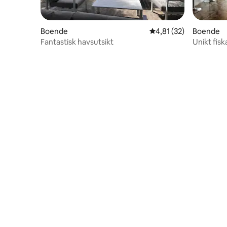
Boende
4,81 av 5 i genomsnit
4,81 (32)
Boende
Fantastisk havsutsikt
Unikt fisk