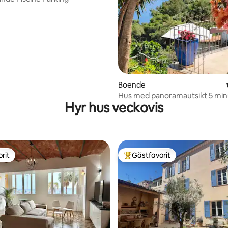
ligt betyg, 105 omdömen
Boende
Hus med panoramautsikt 5 min
Hyr hus veckovis
Monaco.
rit
Gästfavorit
rit
Populär gästfavorit