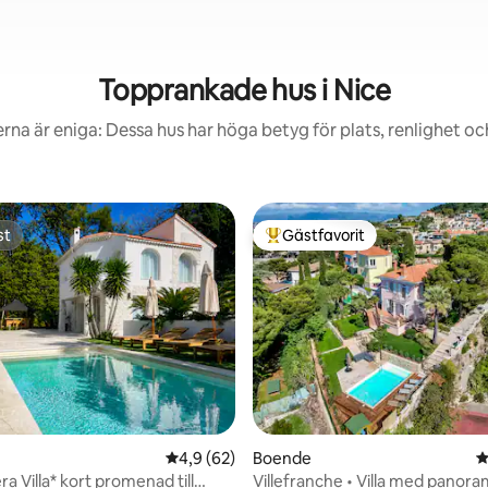
Topprankade hus i Nice
rna är eniga: Dessa hus har höga betyg för plats, renlighet oc
st
Gästfavorit
st
Populär gästfavorit
ligt betyg, 108 omdömen
4,9 av 5 i genomsnittligt betyg, 62 omdöm
4,9 (62)
Boende
4
era Villa* kort promenad till
Villefranche • Villa med panora