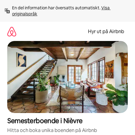
Hoppa
En del information har översatts automatiskt. 
Visa 
till
originalspråk
innehåll
Hyr ut på Airbnb
Semesterboende i Nièvre
Hitta och boka unika boenden på Airbnb