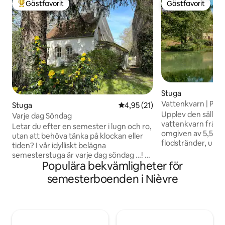
Gästfavorit
Gästfavorit
Populär gästfavorit
Gästfavorit
Stuga
Vattenkvarn | Privat
Stuga
4,95 av 5 i genomsnittligt be
4,95 (21)
Burgund
Upplev den sällsy
Varje dag Söndag
vattenkvarn från 1
Letar du efter en semester i lugn och ro,
omgiven av 5,5 hek
utan att behöva tänka på klockan eller
flodstränder, urg
tiden? I vår idylliskt belägna
trädgårdar. Rix Mill
semesterstuga är varje dag söndag …! En
utformad för dem
Populära bekvämligheter för
semester på den västra sidan av Morvan,
ro, där det mjuka l
i regionen kring Vézelay, Clamecy och
semesterboenden i Nièvre
ersätter världens b
Canal du Nivernais, erbjuder en unik
tillflyktsställe har 
kombination av natur, historia och lugn,
hjärtat av Bourgo
och är också perfekt för en semester
sömlös blandning 
med flera syften. Du kan till exempel
modern lyx, med 
inleda eller avsluta din resa med en