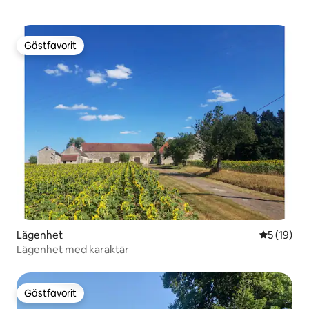
Gästfavorit
Gästfavorit
Lägenhet
5 av 5 i g
5 (19)
Lägenhet med karaktär
Gästfavorit
Gästfavorit