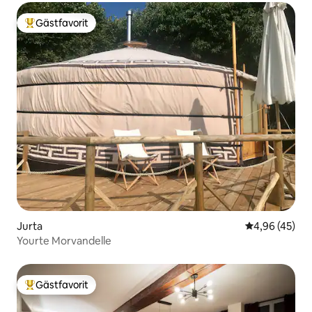
Gästfavorit
Populär gästfavorit
Jurta
4,96 av 5 i g
4,96 (45)
Yourte Morvandelle
Gästfavorit
Populär gästfavorit