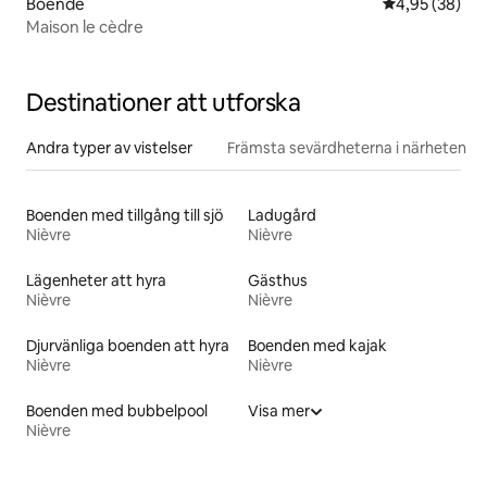
Boende
4,95 av 5 i g
4,95 (38)
Maison le cèdre
Destinationer att utforska
Andra typer av vistelser
Främsta sevärdheterna i närheten
Boenden med tillgång till sjö
Ladugård
Nièvre
Nièvre
Lägenheter att hyra
Gästhus
Nièvre
Nièvre
Djurvänliga boenden att hyra
Boenden med kajak
Nièvre
Nièvre
Boenden med bubbelpool
Visa mer
Nièvre