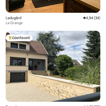
Ladugård
4,94 av 5 i g
4,94 (34)
La Grange
Gästfavorit
Populär gästfavorit