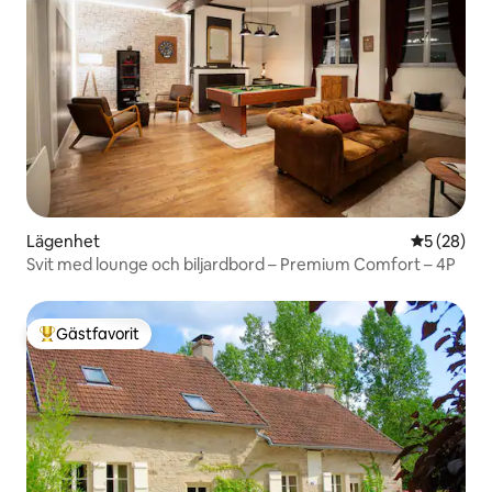
Lägenhet
5 av 5 i g
5 (28)
Svit med lounge och biljardbord – Premium Comfort – 4P
Gästfavorit
Populär gästfavorit