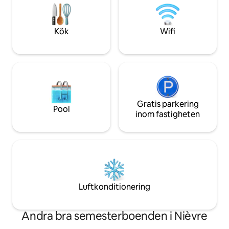
höghastighetsinter
vistelse i Dijon, Paris eller Lyon, så ser vi
ultimata landsbyg
till att övergången till landsbygden blir
smidig!
Kök
Wifi
Gratis parkering
Pool
inom fastigheten
Luftkonditionering
Andra bra semesterboenden i Nièvre