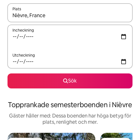
Plats
När resultaten är tillgängliga kan du navigera med upp- och ned
Incheckning
Utcheckning
Sök
Topprankade semesterboenden i Nièvre
Gäster håller med: Dessa boenden har höga betyg för
plats, renlighet och mer.