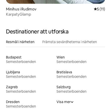
Minihus i Rudimov
5 av 5 i 
5 (11)
KarpatyGlamp
Destinationer att utforska
Resmål i närheten
Främsta sevärdheterna i närheten
Budapest
Wien
Semesterboenden
Semesterboenden
Ljubljana
Bratislava
Semesterboenden
Semesterboenden
Zagreb
Salzburg
Semesterboenden
Semesterboenden
Dresden
Visa mer
Semesterboenden