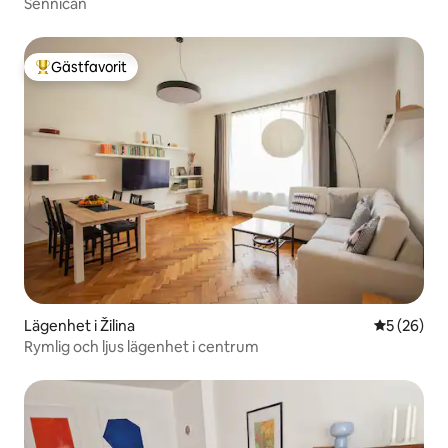
Sennican
Gästfavorit
Populär gästfavorit
Lägenhet i Žilina
5 av 5 i g
5 (26)
Rymlig och ljus lägenhet i centrum