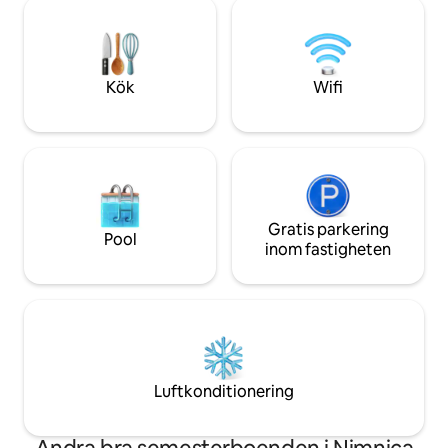
ett riktigt bra ställe för barn. Och om
idealiska för avkop
vädret blir dåligt, kommer de kanske att
stunder med familj
vara glada från att gunga lågt i stugan...
:-)
Kök
Wifi
Gratis parkering
Pool
inom fastigheten
Luftkonditionering