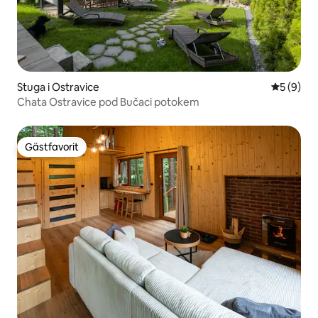
Stuga i Ostravice
5 av 5 i 
5 (9)
Chata Ostravice pod Bučaci potokem
Gästfavorit
Gästfavorit