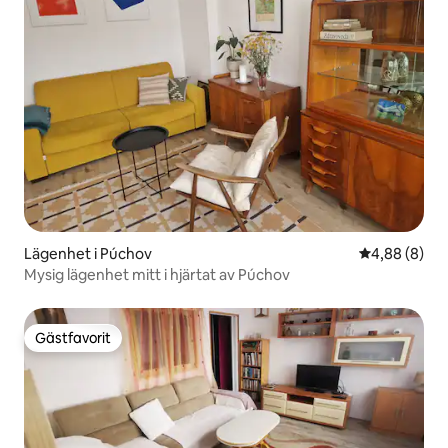
Lägenhet i Púchov
4,88 av 5 i 
4,88 (8)
Mysig lägenhet mitt i hjärtat av Púchov
Gästfavorit
Gästfavorit