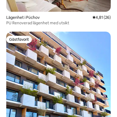
Lägenhet i Púchov
4,81 av 5 i g
4,81 (26)
PU Renoverad lägenhet med utsikt
Gästfavorit
Gästfavorit