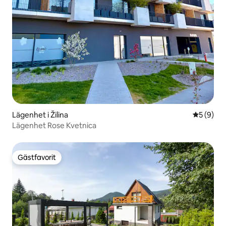
Lägenhet i Žilina
5 av 5 i 
5 (9)
Lägenhet Rose Kvetnica
Gästfavorit
Gästfavorit