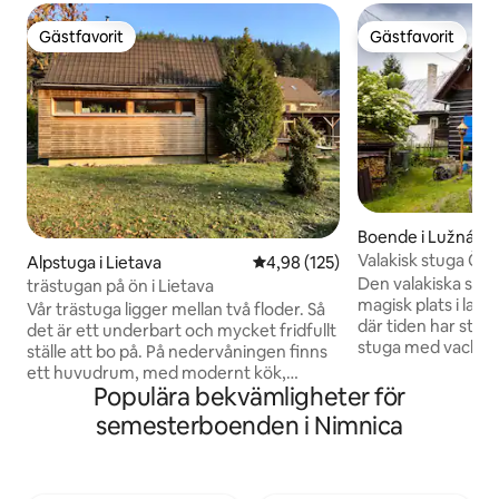
Gästfavorit
Gästfavorit
Gästfavorit
Gästfavorit
Boende i Lužná
Valakisk stuga Če
Alpstuga i Lietava
4,98 av 5 i genomsnittligt bet
4,98 (125)
Den valakiska stu
trästugan på ön i Lietava
magisk plats i la
Vår trästuga ligger mellan två floder. Så
där tiden har stann
det är ett underbart och mycket fridfullt
stuga med vackra 
ställe att bo på. På nedervåningen finns
mysig sittgrupp oc
ett huvudrum, med modernt kök,
och ro mitt i nat
Populära bekvämligheter för
kylskåp, tvättmaskin, diskmaskin... det
kommer du att för
finns en öppen spis, som kan värma hela
semesterboenden i Nimnica
målade sängarna 
stugan. Den stora terrassen är ett bra
valakiska stugorn
ställe där du kan njuta av din kopp te eller
omgivande lugna b
kaffe. Trädgården och omgivningen är
hörnet och den nä