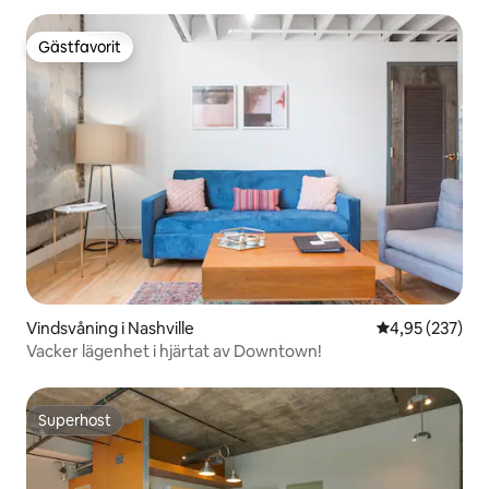
Gästfavorit
Gästfavorit
Vindsvåning i Nashville
4,95 av 5 i ge
4,95 (237)
Vacker lägenhet i hjärtat av Downtown!
Superhost
Superhost