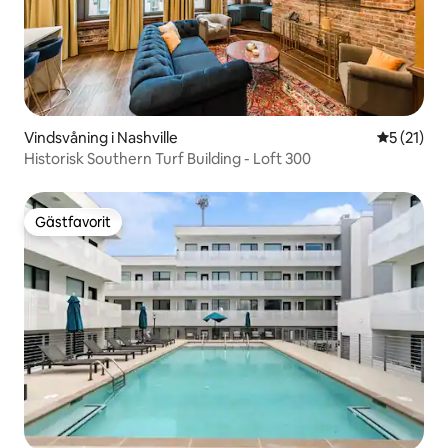
Vindsvåning i Nashville
5 av 5 i g
5 (21)
Historisk Southern Turf Building - Loft 300
Gästfavorit
Gästfavorit