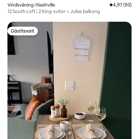
Vindsvåning i Nashville
4,97 av 5 i g
4,97 (93)
12 South Loft | 2 King-sviter + Julias balkong
Gästfavorit
Gästfavorit