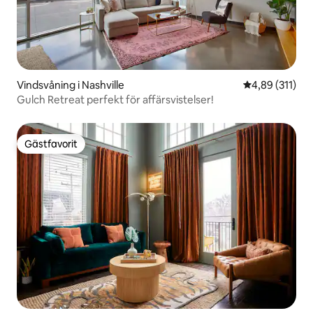
Vindsvåning i Nashville
4,89 av 5 i ge
4,89 (311)
Gulch Retreat perfekt för affärsvistelser!
Gästfavorit
Gästfavorit