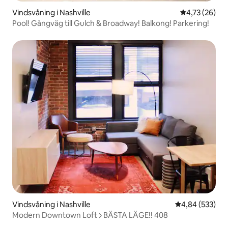
Vindsvåning i Nashville
4,73 av 5 i g
4,73 (26)
Pool! Gångväg till Gulch & Broadway! Balkong! Parkering!
Vindsvåning i Nashville
4,84 av 5 i ge
4,84 (533)
Modern Downtown Loft >> BÄSTA LÄGE!! 408