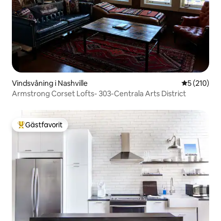
Vindsvåning i Nashville
5 av 5 i ge
5 (210)
Armstrong Corset Lofts- 303-Centrala Arts District
Gästfavorit
Populär gästfavorit