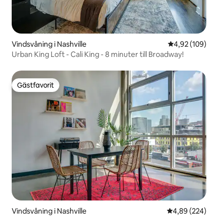
Vindsvåning i Nashville
4,92 av 5 i ge
4,92 (109)
Urban King Loft - Cali King - 8 minuter till Broadway!
Gästfavorit
Gästfavorit
Vindsvåning i Nashville
4,89 av 5 i ge
4,89 (224)