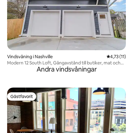
Vindsvåning i Nashville
4,73 av 5 i 
4,73 (11)
Modern 12 South Loft, Gångavstånd till butiker, mat och
Andra vindsvåningar
kaffe
Gästfavorit
Gästfavorit