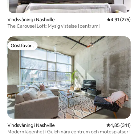
Vindsvåning i Nashville
4,91 av 5 i ge
4,91 (275)
The Carousel Loft: Mysig vistelse i centrum!
Gästfavorit
Gästfavorit
Vindsvåning i Nashville
4,85 av 5 i ge
4,85 (341)
Modern lägenhet i Gulch nära centrum och mötesplatser!