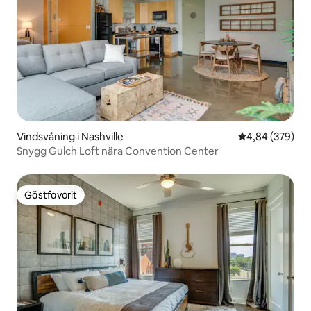
Vindsvåning i Nashville
4,84 av 5 i ge
4,84 (379)
Snygg Gulch Loft nära Convention Center
Gästfavorit
Gästfavorit