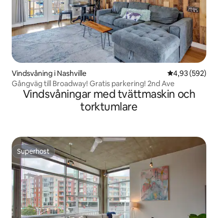
Vindsvåning i Nashville
4,93 av 5 i ge
4,93 (592)
Gångväg till Broadway! Gratis parkering! 2nd Ave
Vindsvåningar med tvättmaskin och
torktumlare
Superhost
Superhost