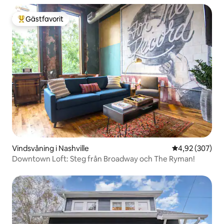
Gästfavorit
Populär gästfavorit
Vindsvåning i Nashville
4,92 av 5 i ge
4,92 (307)
Downtown Loft: Steg från Broadway och The Ryman!