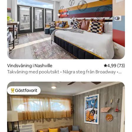
Vindsvåning i Nashville
4,99 av 5 i g
4,99 (73)
Takvåning med poolutsikt • Några steg från Broadway •
KING-SIZED-SÄNG
Gästfavorit
Populär gästfavorit