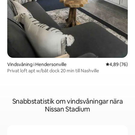
Vindsvåning i Hendersonville
4,89 av 5 i g
4,89 (76)
Privat loft apt w/båt dock 20 min till Nashville
Snabbstatistik om vindsvåningar nära
Nissan Stadium