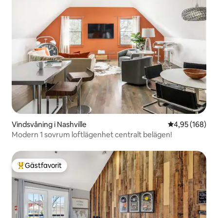
Vindsvåning i Nashville
4,95 av 5 i ge
4,95 (168)
Modern 1 sovrum loftlägenhet centralt belägen!
Gästfavorit
Populär gästfavorit