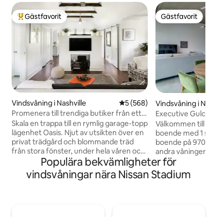
Gästfavorit
Gästfavorit
Populär gästfavorit
Gästfavorit
Vindsvåning i Nashville
5 av 5 i genomsnittligt bety
5 (568)
Vindsvåning i Nash
Promenera till trendiga butiker från ett
Executive Gulch 
elegant loft i East Nashville
arbetsutrymme he
Skala en trappa till en rymlig garage-topp
Välkommen till Me
lägenhet Oasis. Njut av utsikten över en
boende med 1 sovr
privat trädgård och blommande träd
boende på 970 kva
från stora fönster, under hela våren och
andra våningen i v
Populära bekvämligheter för
hösten. Välvda tak ger en känsla av
Gulch-grannskapet i
luftighet. Skapa fantastiska måltider i ett
Promenadvänligt ti
vindsvåningar nära Nissan Stadium
kök i full storlek i vardagsrummet i
kaféer och shopping • Tillgång til
öppen planlösning. Observera: Inga barn
begäran – UTAN
under 12 år är tillåtna. På grund av öppen
på vårt systerboen
trappa, inomhusbalkong och inte ett
bort. • Gratis Wi-Fi • Fullt utrustat kök •
barnsäkert loft. Tillståndsnummer för
Tillgång via nycke