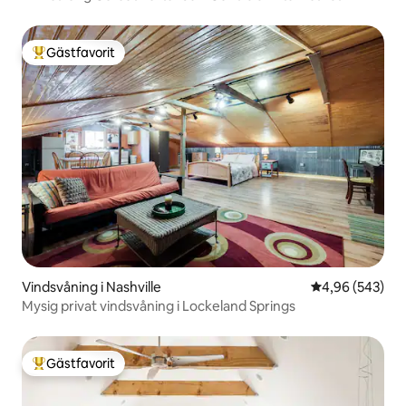
Gästfavorit
Populär gästfavorit
Vindsvåning i Nashville
4,96 av 5 i ge
4,96 (543)
Mysig privat vindsvåning i Lockeland Springs
Gästfavorit
Populär gästfavorit