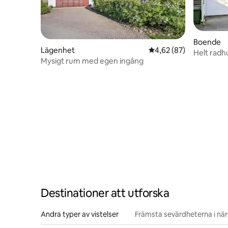
Boende
Lägenhet
4,62 av 5 i genomsnit
4,62 (87)
Helt radh
Mysigt rum med egen ingång
Destinationer att utforska
Andra typer av vistelser
Främsta sevärdheterna i nä