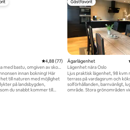
rit
Gästfavorit
rit
Gästfavorit
4,88 av 5 i genomsnittligt betyg, 77 omdöm
4,88 (77)
Ägarlägenhet
ga med bastu, omgiven av skog,
Lägenhet nära Oslo
annonsen innan bokning! Här
Ljus praktisk lägenhet, 98 kvm
rhet till naturen med möjlighet
terrass på vardagsrum och kökssid
utflykter på landsbygden,
solförhållanden, barnvänligt, lu
 som du snabbt kommer till
område. Stora grönområden vi
en. Varingskollen alpina resort
Bra bussförbindelse till Oslo...ca
inuters bilresa (eller ett
minuter till centrum. 2 sovrum
 bort, där det också finns en
en dubbelsäng och ett med 2
tligt betyg, 31 omdömen
idbacke. Det finns också flera
dubbelsängar(loft) kök med lån
gdskidspår 5-10 minuters bilresa
platser, Smart TV med Netflix e
an. Koppla av mellan granarna
Vardagsrum med stor
stu och laga mat i vedeldade
hörnsoffa/schäslong, Smart TV/