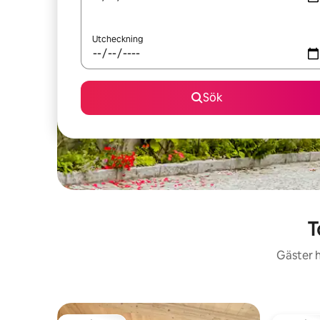
Utcheckning
Sök
T
Gäster h