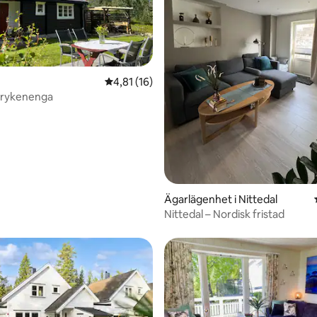
4,81 av 5 i genomsnittligt betyg, 16 omdöm
4,81 (16)
Strykenenga
tligt betyg, 24 omdömen
Ägarlägenhet i Nittedal
Nittedal – Nordisk fristad