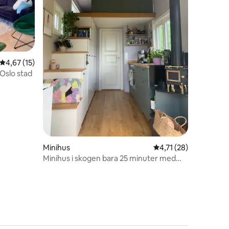
en
4,67 av 5 i genomsnittligt betyg, 15 omdömen
4,67 (15)
 Oslo stad
Minihus
4,71 av 5 i genomsni
4,71 (28)
Minihus i skogen bara 25 minuter med
tåg till Oslo S