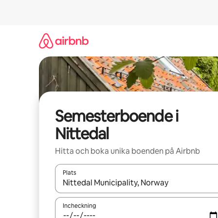
Hoppa
till
innehåll
Semesterboende i
Nittedal
Hitta och boka unika boenden på Airbnb
Plats
När resultaten är tillgängliga kan du navigera me
Incheckning