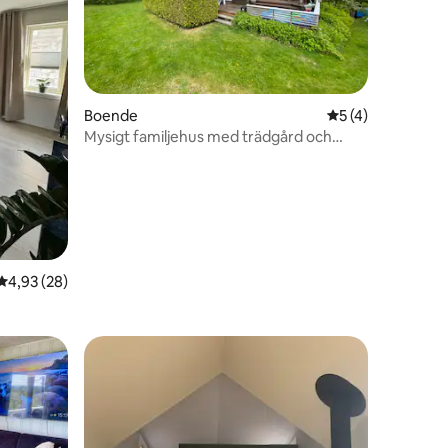
en
Boende
5 av 5 i genomsn
5 (4)
Mysigt familjehus med trädgård och
terrass nära Oslo.
4,93 av 5 i genomsnittligt betyg, 28 omdömen
4,93 (28)