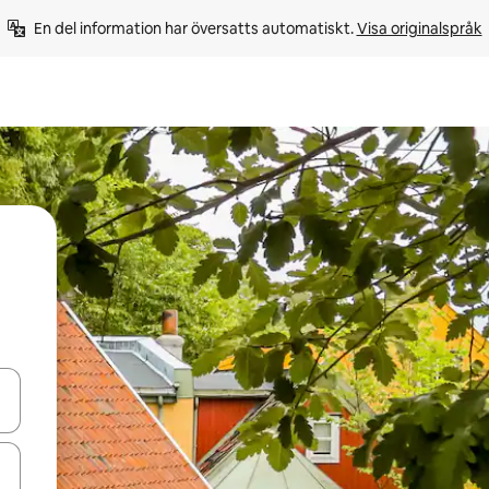
En del information har översatts automatiskt. 
Visa originalspråk
d upp- och nedåtpilarna eller utforska genom att trycka eller svepa.