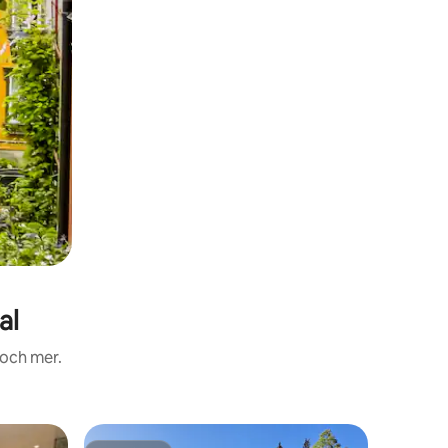
al
 och mer.
Lägenhe