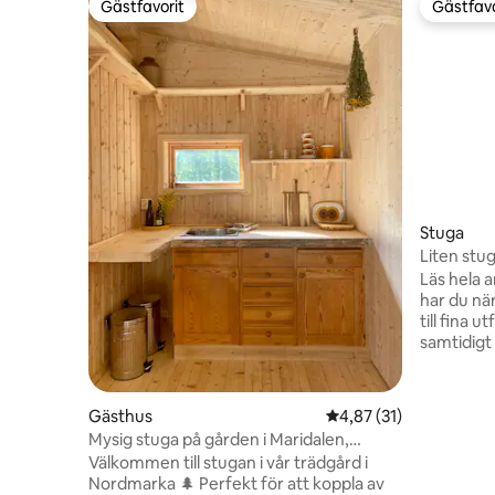
Gästfavorit
Gästfavo
Gästfavorit
Gästfavo
Stuga
Liten stu
nära Oslo
Läs hela 
har du nä
till fina 
samtidigt
huvudstad
ligger 5 m
tågstopp)
Gästhus
4,87 av 5 i genomsnit
4,87 (31)
upplyst sk
Mysig stuga på gården i Maridalen,
andra län
Nordmarka
Välkommen till stugan i vår trädgård i
från stug
Nordmarka 🌲 Perfekt för att koppla av
med en ba