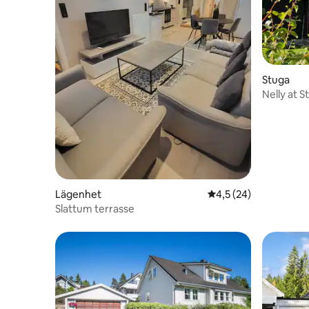
Stuga
Nelly at 
Lägenhet
4,5 av 5 i genomsnit
4,5 (24)
Slattum terrasse