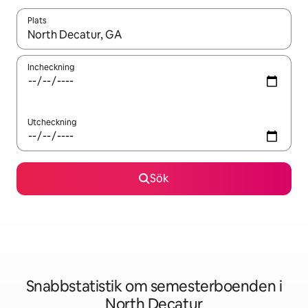
Plats
När resultaten är tillgängliga kan du navigera med upp- och ned
Incheckning
Utcheckning
Sök
Snabbstatistik om semesterboenden i
North Decatur