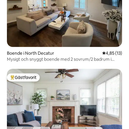
Boende i North Decatur
4,85 av 5 i g
4,85 (13)
Mysigt och snyggt boende med 2 sovrum/2 badrum i
Atlanta
Gästfavorit
Populär gästfavorit