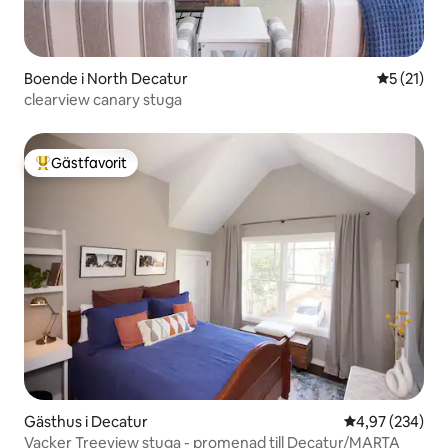
Boende i North Decatur
5 av 5 i g
5 (21)
clearview canary stuga
Gästfavorit
Populär gästfavorit
Gästhus i Decatur
4,97 av 5 i ge
4,97 (234)
Vacker Treeview stuga - promenad till Decatur/MARTA