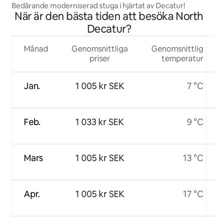
Bedårande moderniserad stuga i hjärtat av Decatur!
När är den bästa tiden att besöka North
Decatur?
Månad
Genomsnittliga
Genomsnittlig
priser
temperatur
Jan.
1 005 kr SEK
7 °C
Feb.
1 033 kr SEK
9 °C
Mars
1 005 kr SEK
13 °C
Apr.
1 005 kr SEK
17 °C