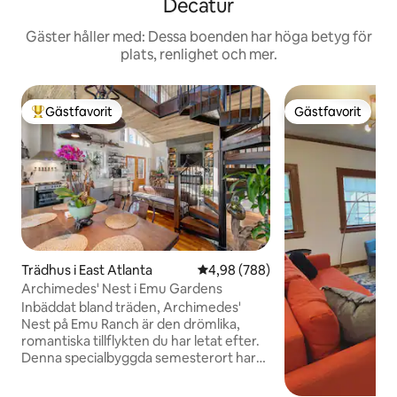
Decatur
Gäster håller med: Dessa boenden har höga betyg för
plats, renlighet och mer.
Gästfavorit
Gästfavorit
Populär gästfavorit
Gästfavorit
Trädhus i East Atlanta
4,98 av 5 i genomsnittligt bety
4,98 (788)
Archimedes' Nest i Emu Gardens
Inbäddat bland träden, Archimedes'
Nest på Emu Ranch är den drömlika,
romantiska tillflykten du har letat efter.
Denna specialbyggda semesterort har
utformats för avkoppling och njutning,
komplett med speciella bekvämligheter