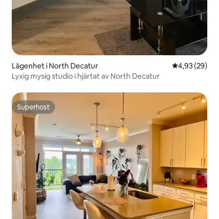
Lägenhet i North Decatur
4,93 av 5 i g
4,93 (29)
Lyxig mysig studio i hjärtat av North Decatur
Superhost
Superhost