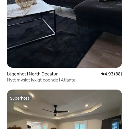
Lägenhet i North Decatur
4,93 av 5 i g
4,93 (88)
Nytt mysigt lyxigt boende i Atlanta
Superhost
Superhost