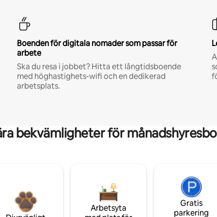
Boenden för digitala nomader som passar för
L
arbete
A
Ska du resa i jobbet? Hitta ett långtidsboende
s
med höghastighets-wifi och en dedikerad
f
arbetsplats.
ära bekvämligheter för månadshyresbo
Gratis
Arbetsyta
parkering