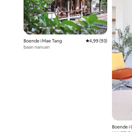
Boende i Mae Tang
4,99 av 5 i genomsnit
4,99 (93)
baan nanuan
Boende i 