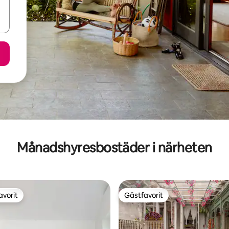
Månadshyresbostäder i närheten
avorit
Gästfavorit
gästfavorit
Gästfavorit