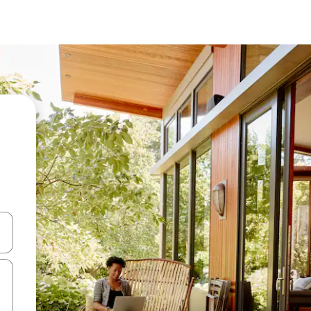
d upp- och nedåtpilarna eller utforska genom att trycka eller svepa.