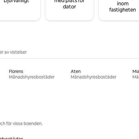
Djurvänligt
med plats för
inom
dator
fastigheten
r av vistelser
Florens
Aten
Mi
Månadshyresbostäder
Månadshyresbostäder
Må
ch för vissa boenden.