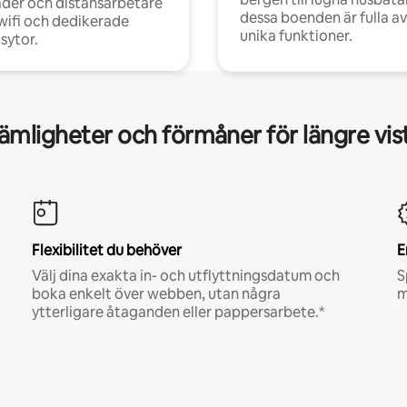
der och distansarbetare
dessa boenden är fulla av
ifi och dedikerade
unika funktioner.
sytor.
mligheter och förmåner för längre vis
Flexibilitet du behöver
E
Välj dina exakta in- och utflyttningsdatum och
S
boka enkelt över webben, utan några
m
ytterligare åtaganden eller pappersarbete.*