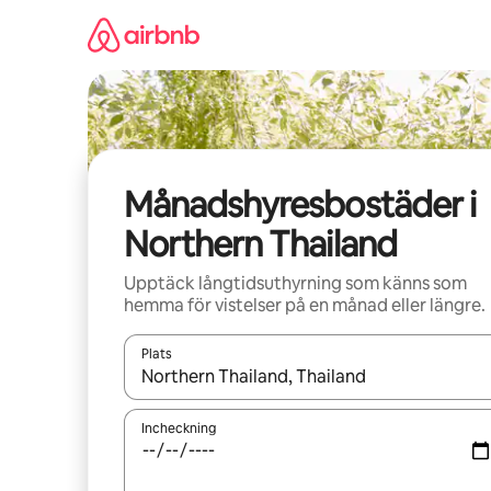
Hoppa
till
innehåll
Månadshyresbostäder i
Northern Thailand
Upptäck långtidsuthyrning som känns som
hemma för vistelser på en månad eller längre.
Plats
När resultaten är tillgängliga kan du navigera me
Incheckning