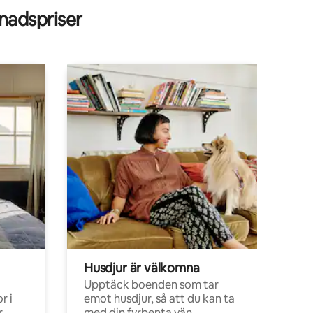
adspriser
Husdjur är välkomna
Upptäck boenden som tar
r i
emot husdjur, så att du kan ta
,
med din fyrbenta vän.