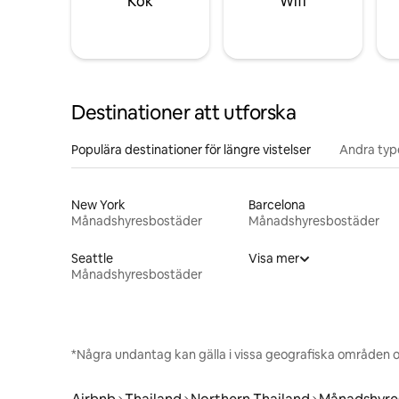
Kök
Wifi
Destinationer att utforska
Populära destinationer för längre vistelser
Andra type
New York
Barcelona
Månadshyresbostäder
Månadshyresbostäder
Seattle
Visa mer
Månadshyresbostäder
*Några undantag kan gälla i vissa geografiska områden o