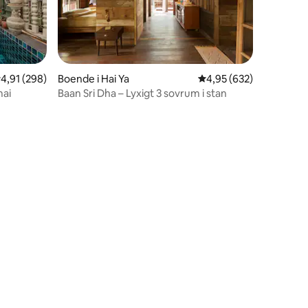
,91 av 5 i genomsnittligt betyg, 298 omdömen
4,91 (298)
Boende i Hai Ya
4,95 av 5 i genomsnitt
4,95 (632)
mai
Baan Sri Dha – Lyxigt 3 sovrum i stan
en