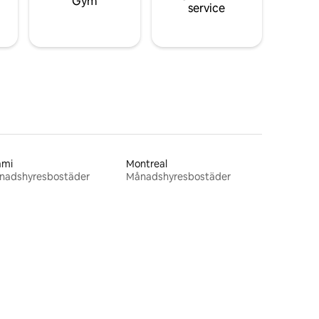
Gym
service
ami
Montreal
nadshyresbostäder
Månadshyresbostäder