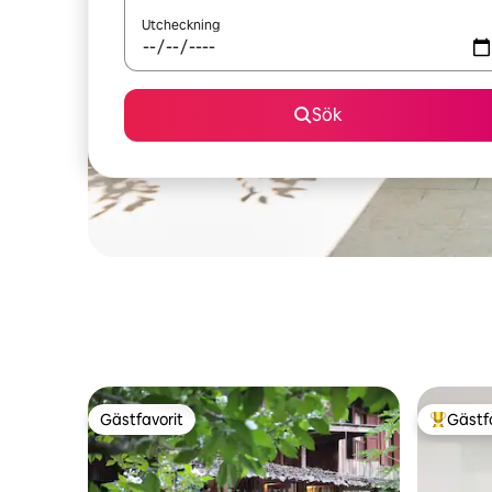
Utcheckning
Sök
Gästfavorit
Gästf
Gästfavorit
Populär 