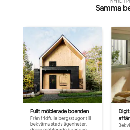
NYHET! Pr
Samma be
bäcken i 
Fullt möblerade boenden
Digi
affä
Från fridfulla bergsstugor till
bekväma stadslägenheter,
Bekv
dessa möblerade boenden