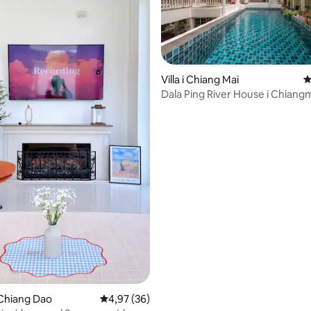
Villa i Chiang Mai
4
Dala Ping River House i Chiang
tligt betyg, 93 omdömen
Chiang Dao
4,97 av 5 i genomsnittligt betyg, 36 omdöm
4,97 (36)