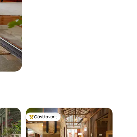
Gästfavorit
Populär gästfavorit