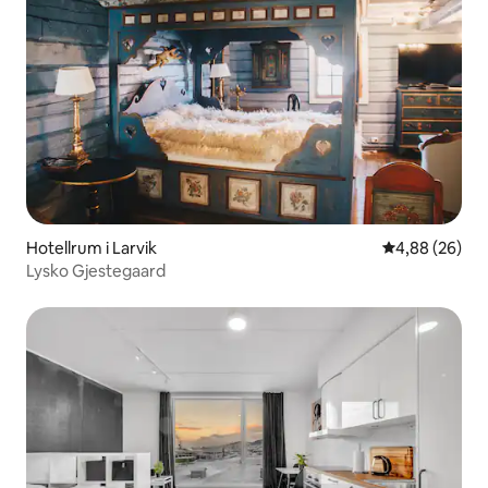
Hotellrum i Larvik
4,88 av 5 i g
4,88 (26)
Lysko Gjestegaard