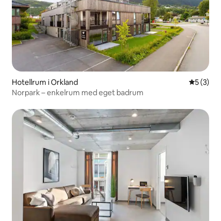
Hotellrum i Orkland
5 av 5 i 
5 (3)
Norpark – enkelrum med eget badrum