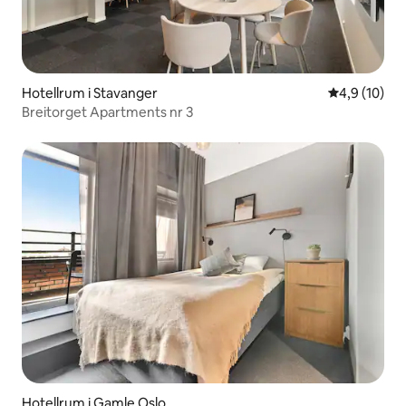
Hotellrum i Stavanger
4,9 av 5 i g
4,9 (10)
Breitorget Apartments nr 3
Hotellrum i Gamle Oslo