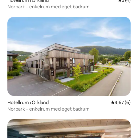
Hotellrum i Orkland
5 av 5 i 
5 (4)
Norpark – enkelrum med eget badrum
Hotellrum i Orkland
4,67 av 5 i 
4,67 (6)
Norpark – enkelrum med eget badrum