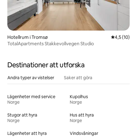
Hotellrum i Tromsø
4,5 av 5 i g
4,5 (10)
TotalApartments Stakkevollvegen Studio
Destinationer att utforska
Andra typer av vistelser
Saker att göra
Lägenheter med service
Kupolhus
Norge
Norge
Stugor att hyra
Hus att hyra
Norge
Norge
Lägenheter att hyra
Vindsvåningar