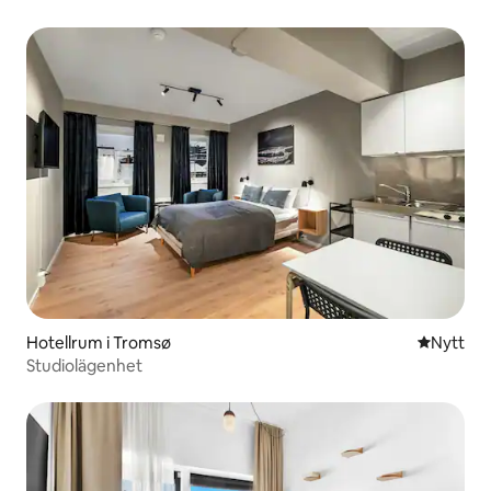
Hotellrum i Tromsø
Nytt ställ
Nytt
Studiolägenhet