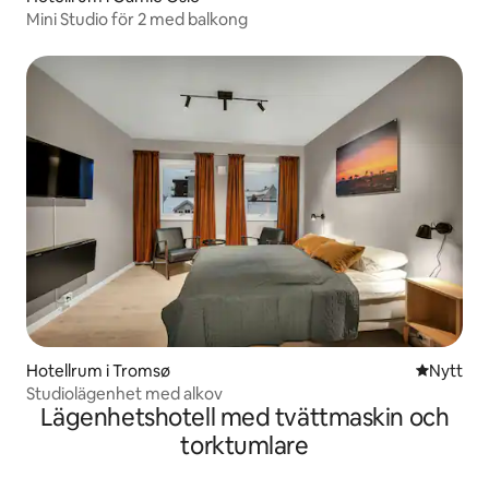
Mini Studio för 2 med balkong
Hotellrum i Tromsø
Nytt ställ
Nytt
Studiolägenhet med alkov
Lägenhetshotell med tvättmaskin och
torktumlare