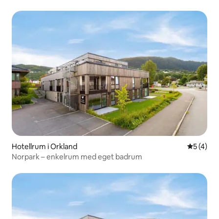
Hotellrum i Orkland
5 av 5 i 
5 (4)
Norpark – enkelrum med eget badrum