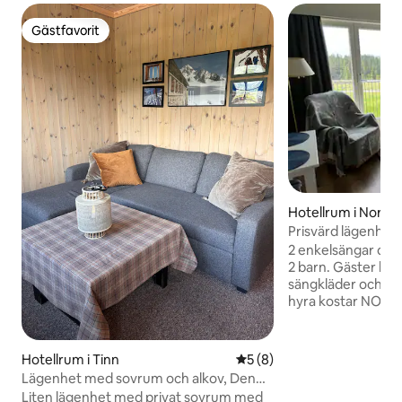
Gästfavorit
Gästfavorit
Hotellrum i Nord-
Prisvärd lägenhet
2 enkelsängar och
2 barn. Gäster beh
sängkläder och ha
hyra kostar NOK 1
dubbelsäng NOK 500. Vene
Sanderstølen är et
beläget centralt l
Hotellrum i Tinn
5 av 5 i genomsnittligt b
5 (8)
och Fagernes. Det ligger på 840 meter
Lägenhet med sovrum och alkov, Den
över havet. Fina sk
Happy
Liten lägenhet med privat sovrum med