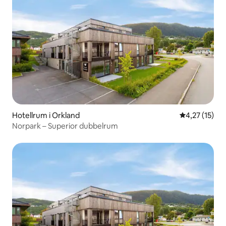
Hotellrum i Orkland
4,27 av 5 i g
4,27 (15)
Norpark – Superior dubbelrum