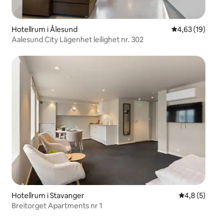
Hotellrum i Ålesund
4,63 av 5 i g
4,63 (19)
Aalesund City Lägenhet leilighet nr. 302
Hotellrum i Stavanger
4,8 av 5 i 
4,8 (5)
Breitorget Apartments nr 1