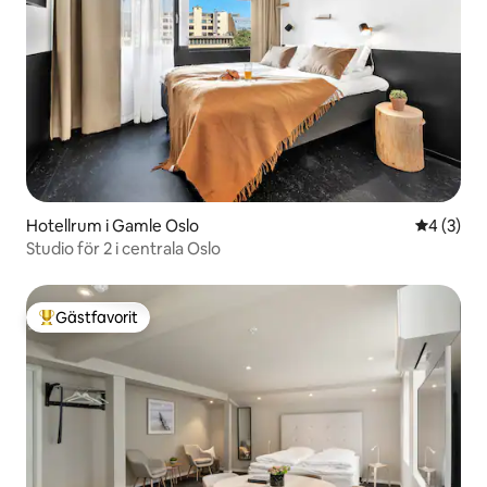
Hotellrum i Gamle Oslo
4 av 5 i 
4 (3)
Studio för 2 i centrala Oslo
Gästfavorit
Populär gästfavorit