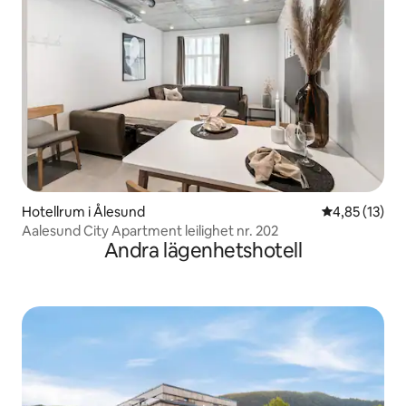
Hotellrum i Ålesund
4,85 av 5 i g
4,85 (13)
Aalesund City Apartment leilighet nr. 202
Andra lägenhetshotell