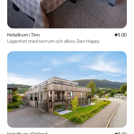
Hotellrum i Tinn
5 av 5 i 
5 (8)
Lägenhet med sovrum och alkov, Den Happy