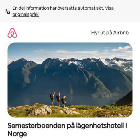
Hoppa
En del information har översatts automatiskt. 
Visa 
till
originalspråk
innehåll
Hyr ut på Airbnb
Semesterboenden på lägenhetshotell i
Norge