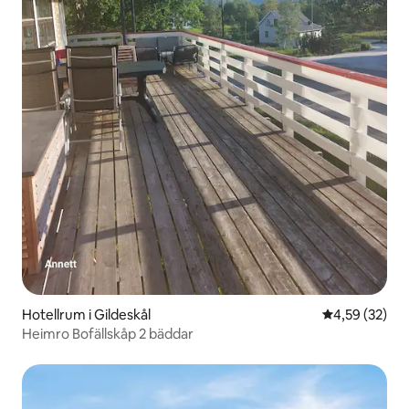
Hotellrum i Gildeskål
4,59 av 5 i g
4,59 (32)
Heimro Bofällskåp 2 bäddar