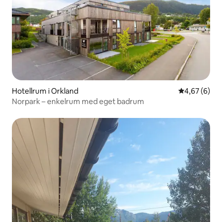
Hotellrum i Orkland
4,67 av 5 i 
4,67 (6)
Norpark – enkelrum med eget badrum