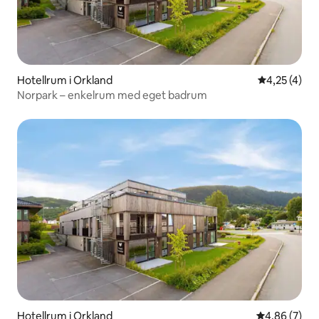
Hotellrum i Orkland
4,25 av 5 i 
4,25 (4)
Norpark – enkelrum med eget badrum
Hotellrum i Orkland
4,86 av 5 i 
4,86 (7)