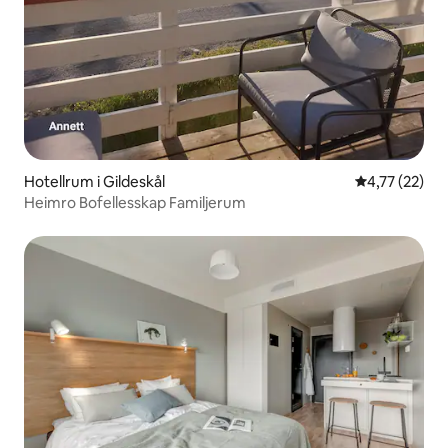
Hotellrum i Gildeskål
4,77 av 5 i g
4,77 (22)
Heimro Bofellesskap Familjerum