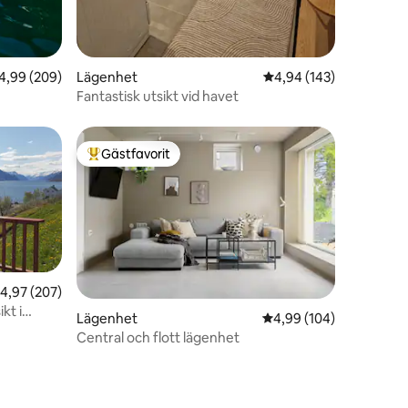
,99 av 5 i genomsnittligt betyg, 209 omdömen
4,99 (209)
Lägenhet
4,94 av 5 i genomsnitt
4,94 (143)
Fantastisk utsikt vid havet
Gästfavorit
Populär gästfavorit
,97 av 5 i genomsnittligt betyg, 207 omdömen
4,97 (207)
kt i
Lägenhet
4,99 av 5 i genomsnitt
4,99 (104)
Central och flott lägenhet
en