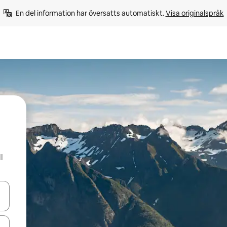
En del information har översatts automatiskt. 
Visa originalspråk
l
d upp- och nedåtpilarna eller utforska genom att trycka eller svepa.