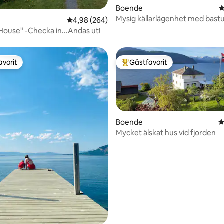
Boende
4
Mysig källarlägenhet med bast
4,98 av 5 i genomsnittligt betyg, 264 omdöm
4,98 (264)
"This Old House" -Checka in...Andas ut!
avorit
Gästfavorit
gästfavorit
Populär gästfavorit
Boende
4
Mycket älskat hus vid fjorden
ligt betyg, 108 omdömen