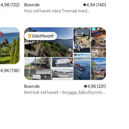
,98 av 5 i genomsnittligt betyg, 122 omdömen
4,98 (122)
Boende
4,94 av 5 i genomsnitt
4,94 (140)
u
Hus vid havet nära Tromsø med
en
panoramautsikt
Gästfavorit
Populär gästfavorit
,96 av 5 i genomsnittligt betyg, 136 omdömen
4,96 (136)
Boende
4,95 av 5 i genomsnitt
4,95 (231)
Retreat vid havet – brygga, båtuthyrning
och fiske