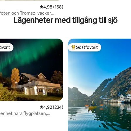
4,98 av 5 i genomsnittligt betyg, 168 omdöm
4,98 (168)
foten och Tromsø, vacker
Lägenheter med tillgång till sjö
avorit
Gästfavorit
gästfavorit
Populär gästfavorit
ligt betyg, 180 omdömen
4,92 av 5 i genomsnittligt betyg, 234 omdöm
4,92 (234)
genhet nära flygplatsen,
 utsikt"