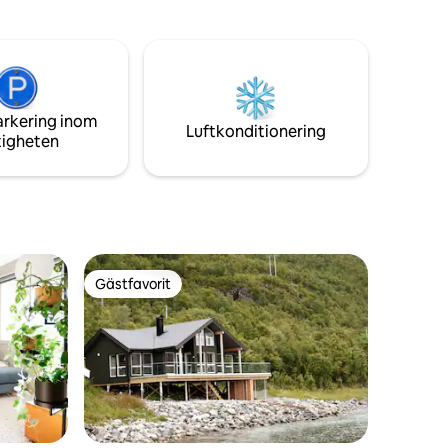
ervända
till Påldtun.
acuzzi –
skyddat
arkering inom
k •
Luftkonditionering
tigheten
ardagsrum
Gästfavorit
Gästfavorit