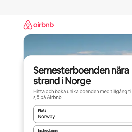
Hoppa
till
innehåll
Semesterboenden nära
strand i Norge
Hitta och boka unika boenden med tillgång til
sjö på Airbnb
Plats
När resultaten är tillgängliga kan du navigera me
Incheckning