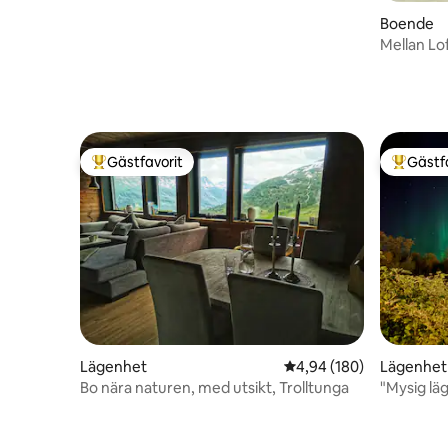
Boende
Mellan Lo
utsikt
Gästfavorit
Gästf
Populär gästfavorit
Populär 
Lägenhet
4,94 av 5 i genomsnitt
4,94 (180)
Lägenhet
Bo nära naturen, med utsikt, Trolltunga
"Mysig lä
fantastisk