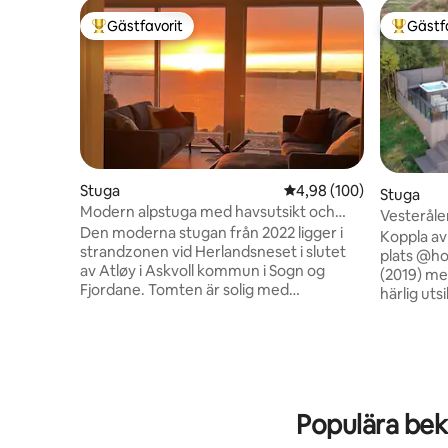
Gästfavorit
Gästf
Populär gästfavorit
Populär 
Stuga
4,98 av 5 i genomsnitt
4,98 (100)
Stuga
Modern alpstuga med havsutsikt och
vackra solnedgångar
Den moderna stugan från 2022 ligger i
Koppla av
strandzonen vid Herlandsneset i slutet
plats @h
av Atløy i Askvoll kommun i Sogn og
(2019) me
Fjordane. Tomten är solig med
härlig utsi
panoramautsikt över havet som kan
sovrum, 2
avnjutas från stugans bubbelpool. Det
en stor b
finns en fantastisk utsikt från stugan mot
dig många
ön Kinn i nordväst, ett speciellt
tystnaden
varumärke och kunskap känd som ett
också en
seglingsmärke längs kusten. I söder finns
användas 
Populära bekv
den välkända utsiktspunkten
en utfors
Brurastakken och den populära
Vesterålen