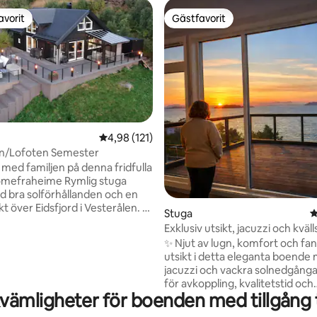
avorit
Gästfavorit
gästfavorit
Gästfavorit
ligt betyg, 100 omdömen
4,98 av 5 i genomsnittligt betyg, 121 omdöm
4,98 (121)
Vesterålen/Lofoten Semester
 med familjen på denna fridfulla
omefraheime Rymlig stuga
d bra solförhållanden och en
kt över Eidsfjord i Vesterålen. 4
Stuga
4
 vardagsrum, kök, badrum och
Exklusiv utsikt, jacuzzi och kväll
alkong med trädgårdsrum ger
✨ Njut av lugn, komfort och fan
 zoner för att njuta av
utsikt i detta eleganta boende
 och semestern på! Stugan har
jacuzzi och vackra solnedgånga
 egen bubbelpool som kan
för avkoppling, kvalitetstid och
av våra gäster. Perfekt bas för
ämligheter för boenden med tillgång ti
minnesvärda upplevelser – oav
kande semester i
det är inomhus eller utomhus. En plats du
/Lofoten, eller bara för att