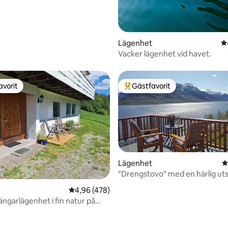
Lägenhet
4
Vacker lägenhet vid havet.
avorit
Gästfavorit
gästfavorit
Populär gästfavorit
Lägenhet
4
"Drengstovo" med en härlig utsi
Hardanger
4,96 av 5 i genomsnittligt betyg, 478 omdöm
4,96 (478)
ängarlägenhet i fin natur på
n