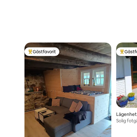
Gästfavorit
Gästf
Populär gästfavorit
Populär 
Lägenhet
Solig fotg
Strynsvat