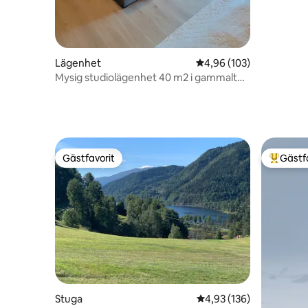
Lägenhet
4,96 av 5 i genomsnitt
4,96 (103)
Mysig studiolägenhet 40 m2 i gammalt
gårdshus
Gästfavorit
Gästf
Gästfavorit
Populär 
Stuga
4,93 av 5 i genomsnitt
4,93 (136)