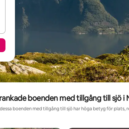
ankade boenden med tillgång till sjö i
dessa boenden med tillgång till sjö har höga betyg för plats,