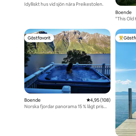
Idylliskt hus vid sjön nära Preikestolen.
Boende
Gästfavorit
Gästf
Gästfavorit
Populär 
Boende
4,95 av 5 i genomsnitt
4,95 (108)
Norska fjordar panorama 15 % lågt pris
höst/vinter