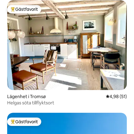
Gästfavorit
Populär gästfavorit
Lägenhet i Tromsø
4,98 av 5 i g
4,98 (51)
Helgas söta tillflyktsort
Gästfavorit
Populär gästfavorit