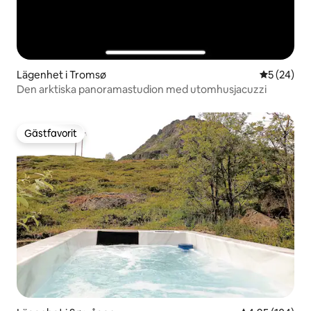
Lägenhet i Tromsø
5 av 5 i g
5 (24)
Den arktiska panoramastudion med utomhusjacuzzi
Gästfavorit
Gästfavorit