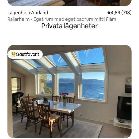
Lägenhet i Aurland
4,89 av 5 i ge
4,89 (718)
Rallarheim - Eget rum med eget badrum mitt i Flåm
Privata lägenheter
Gästfavorit
Populär gästfavorit