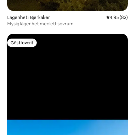
Lägenhet i Bjerkaker
4,95 av 5 i g
4,95 (82)
Mysig lägenhet med ett sovrum
Gästfavorit
Gästfavorit