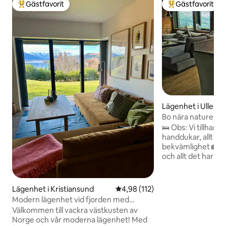
Gästfavorit
Gästfavorit
Populär gästfavorit
Populär gästfavor
Lägenhet i Ullens
Bo nära naturen, m
🛌 Obs: Vi tillhand
handdukar, allt ing
bekvämlighet 🏡Kom och besök Røldal
och allt det har att erbju
utsikten och komf
kvalitetsboende, e
du alltid kommer att min
Lägenhet i Kristiansund
4,98 av 5 i genomsnittligt bet
4,98 (112)
erbjuder året runt
Modern lägenhet vid fjorden med
nätter och klar hi
trädgård och parkering
Välkommen till vackra västkusten av
snöförhållanden fö
Norge och vår moderna lägenhet! Med
gröna nordiska som