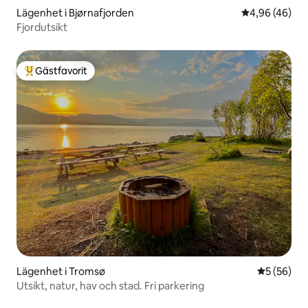
Lägenhet i Bjørnafjorden
4,96 av 5 i g
4,96 (46)
Fjordutsikt
Gästfavorit
Populär gästfavorit
Lägenhet i Tromsø
5 av 5 i g
5 (56)
Utsikt, natur, hav och stad. Fri parkering