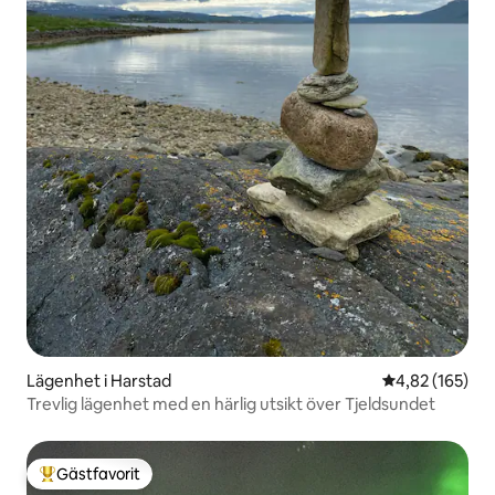
Lägenhet i Harstad
4,82 av 5 i ge
4,82 (165)
Trevlig lägenhet med en härlig utsikt över Tjeldsundet
Gästfavorit
Populär gästfavorit