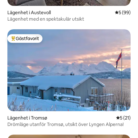
Lägenhet i Austevoll
5 av 5 i g
5 (99)
Lägenhet med en spektakulär utsikt
Gästfavorit
Populär gästfavorit
Lägenhet i Tromsø
5 av 5 i g
5 (21)
Drömläge utanför Tromsø, utsikt över Lyngen Alperna!