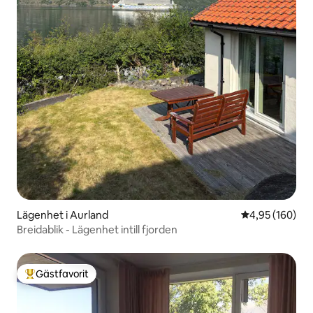
Lägenhet i Aurland
4,95 av 5 i ge
4,95 (160)
Breidablik - Lägenhet intill fjorden
Gästfavorit
Populär gästfavorit