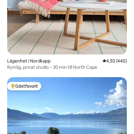
Lägenhet i Nordkapp
4,92 av 5 i ge
4,92 (440)
Rymlig, privat studio – 30 min till North Cape
Gästfavorit
Populär gästfavorit