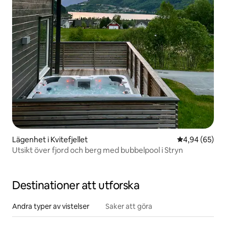
Lägenhet i Kvitefjellet
4,94 av 5 i g
4,94 (65)
Utsikt över fjord och berg med bubbelpool i Stryn
Destinationer att utforska
Andra typer av vistelser
Saker att göra