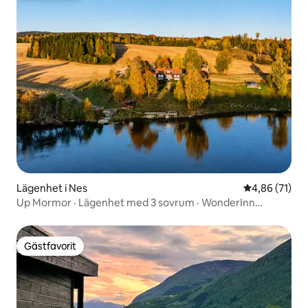
Lägenhet i Nes
4,86 av 5 i g
4,86 (71)
Up Mormor · Lägenhet med 3 sovrum · WonderInn
Riverside
Gästfavorit
Gästfavorit