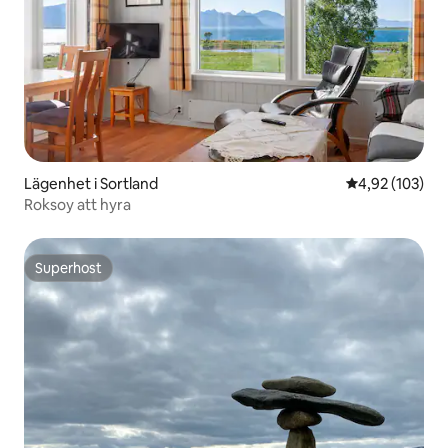
Lägenhet i Sortland
4,92 av 5 i ge
4,92 (103)
Roksoy att hyra
Superhost
Superhost