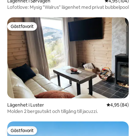
Lägenhet i Sørvågen
4,95 av 5 i ge
4,95 (104)
Lofotlove: Mysig "Walrus" lägenhet med privat bubbelpool
Gästfavorit
Gästfavorit
Lägenhet i Luster
4,95 av 5 i g
4,95 (84)
Molden 2 bergsutsikt och tillgång till jacuzzi.
Gästfavorit
Gästfavorit