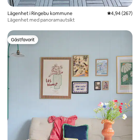
Lägenhet i Ringebu kommune
4,94 av 5 i ge
4,94 (267)
Lägenhet med panoramautsikt
Gästfavorit
Gästfavorit