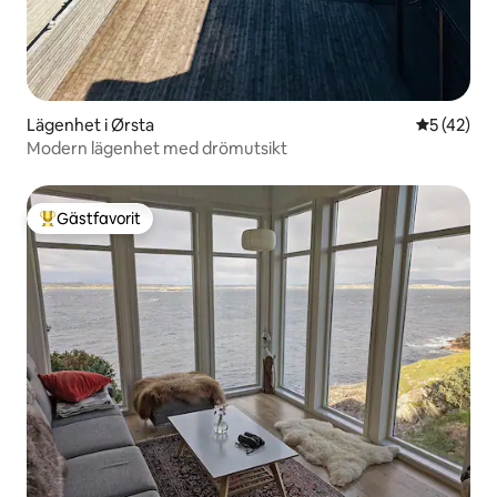
Lägenhet i Ørsta
5 av 5 i g
5 (42)
Modern lägenhet med drömutsikt
Gästfavorit
Populär gästfavorit