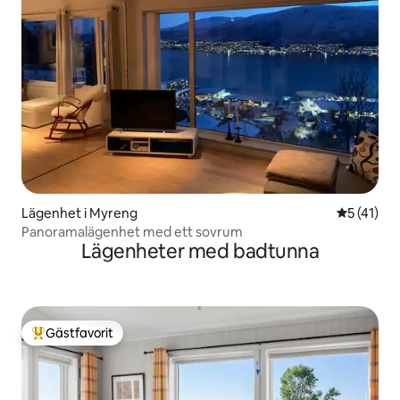
Lägenhet i Myreng
5 av 5 i g
5 (41)
Panoramalägenhet med ett sovrum
Lägenheter med badtunna
Gästfavorit
Populär gästfavorit