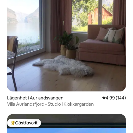
Lägenhet i Aurlandsvangen
4,99 av 5 i ge
4,99 (144)
Villa Aurlandsfjord - Studio i Klokkargarden
Gästfavorit
Populär gästfavorit