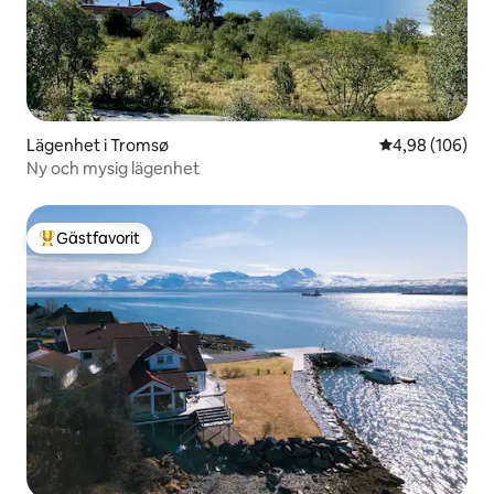
Lägenhet i Tromsø
4,98 av 5 i ge
4,98 (106)
Ny och mysig lägenhet
Gästfavorit
Populär gästfavorit