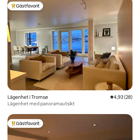
Gästfavorit
Populär gästfavorit
Lägenhet i Tromsø
4,93 av 5 i g
4,93 (28)
Lägenhet med panoramautsikt
Gästfavorit
Populär gästfavorit