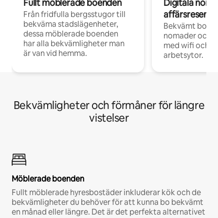
Fullt möblerade boenden
Digitala nom
affärsresenär
Från fridfulla bergsstugor till
bekväma stadslägenheter,
Bekvämt boend
dessa möblerade boenden
nomader och d
har alla bekvämligheter man
med wifi och d
är van vid hemma.
arbetsytor.
Bekvämligheter och förmåner för längre
vistelser
Möblerade boenden
Fullt möblerade hyresbostäder inkluderar kök och de
bekvämligheter du behöver för att kunna bo bekvämt
en månad eller längre. Det är det perfekta alternativet