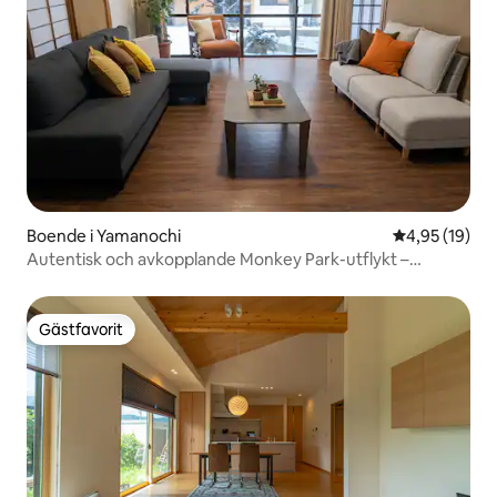
Boende i Yamanochi
4,95 av 5 i g
4,95 (19)
Autentisk och avkopplande Monkey Park-utflykt –
parkering
Gästfavorit
Gästfavorit