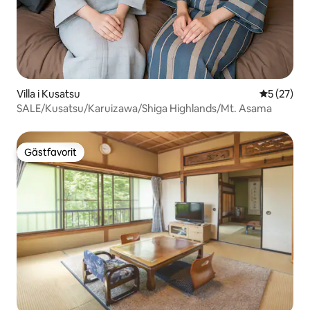
Villa i Kusatsu
5 av 5 i g
5 (27)
SALE/Kusatsu/Karuizawa/Shiga Highlands/Mt. Asama
Gästfavorit
Gästfavorit