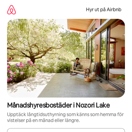
Hoppa
till
Hyr ut på Airbnb
innehåll
Månadshyresbostäder i Nozori Lake
Upptäck långtidsuthyrning som känns som hemma för
vistelser på en månad eller längre.