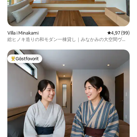
Villa i Minakami
4,97 av 5 i g
4,97 (99)
総ヒノキ造りの和モダン一棟貸し｜みなかみの大空間ヴィ
ラ｜BBQ・温泉・アウトドア
Gästfavorit
Populär gästfavorit