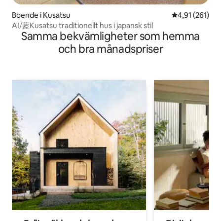
Boende i Kusatsu
4,91 av 5 i ge
4,91 (261)
AI/藍Kusatsu traditionellt hus i japansk stil
Samma bekvämligheter som hemma
och bra månadspriser