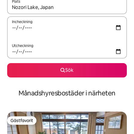
Plats
När resultaten är tillgängliga kan du navigera med upp- och ned
Incheckning
Utcheckning
Sök
Månadshyresbostäder i närheten
Gästfavorit
Gästfavorit