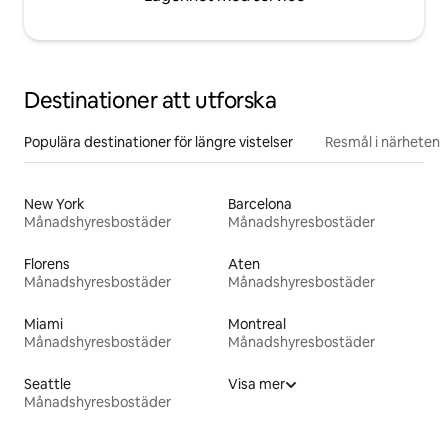
Destinationer att utforska
Populära destinationer för längre vistelser
Resmål i närheten
New York
Barcelona
Månadshyresbostäder
Månadshyresbostäder
Florens
Aten
Månadshyresbostäder
Månadshyresbostäder
Miami
Montreal
Månadshyresbostäder
Månadshyresbostäder
Seattle
Visa mer
Månadshyresbostäder