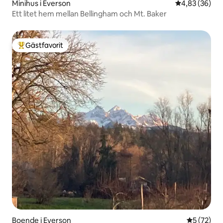
Minihus i Everson
4,83 av 5 i g
4,83 (36)
Ett litet hem mellan Bellingham och Mt. Baker
Gästfavorit
Populär gästfavorit
Boende i Everson
5 av 5 i g
5 (72)