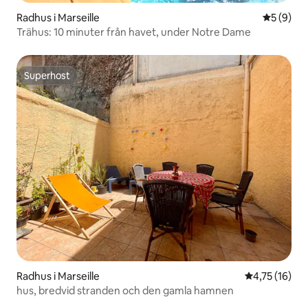
Radhus i Marseille
5 av 5 i 
5 (9)
Trähus: 10 minuter från havet, under Notre Dame
Superhost
Superhost
Radhus i Marseille
4,75 av 5 i g
4,75 (16)
hus, bredvid stranden och den gamla hamnen