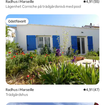
Radhus i Marseille
4,91 av 5 i g
4,91 (55)
Lägenhet Corniche på trädgårdsnivå med pool
Gästfavorit
Gästfavorit
Radhus i Marseille
4,91 av 5 i g
4,91 (47)
Trädgårdshus