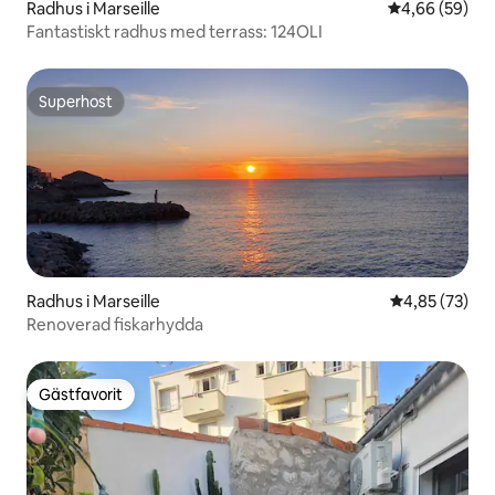
Radhus i Marseille
4,66 av 5 i g
4,66 (59)
Fantastiskt radhus med terrass: 124OLI
Superhost
Superhost
Radhus i Marseille
4,85 av 5 i g
4,85 (73)
Renoverad fiskarhydda
Gästfavorit
Gästfavorit