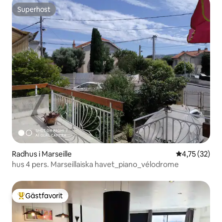
Superhost
Superhost
Radhus i Marseille
4,75 av 5 i g
4,75 (32)
hus 4 pers. Marseillaiska havet_piano_vélodrome
Gästfavorit
Populär gästfavorit