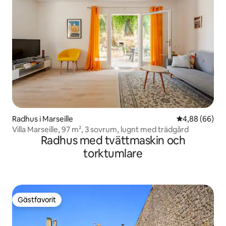
Radhus i Marseille
4,88 av 5 i g
4,88 (66)
Villa Marseille, 97 m², 3 sovrum, lugnt med trädgård
Radhus med tvättmaskin och
torktumlare
Gästfavorit
Gästfavorit