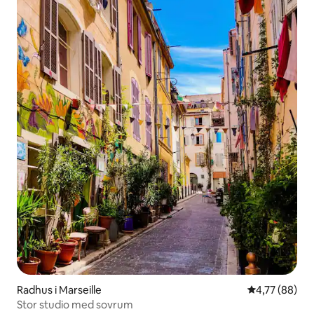
Radhus i Marseille
4,77 av 5 i g
4,77 (88)
Stor studio med sovrum