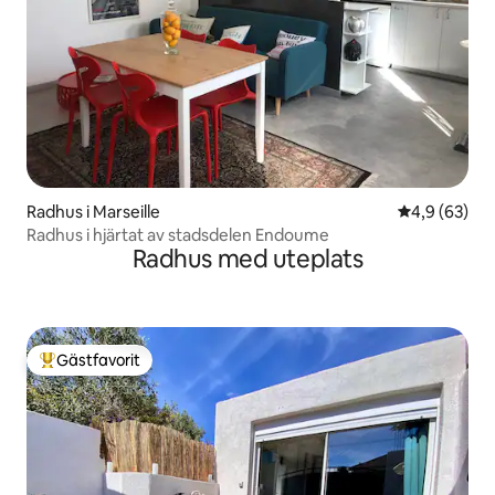
Radhus i Marseille
4,9 av 5 i g
4,9 (63)
Radhus i hjärtat av stadsdelen Endoume
Radhus med uteplats
Gästfavorit
Populär gästfavorit