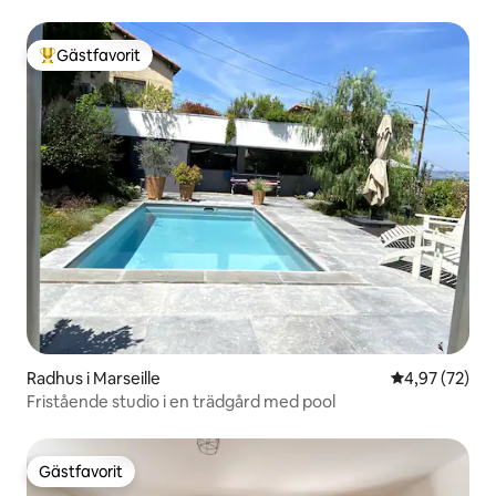
Gästfavorit
Populär gästfavorit
Radhus i Marseille
4,97 av 5 i g
4,97 (72)
Fristående studio i en trädgård med pool
Gästfavorit
Gästfavorit