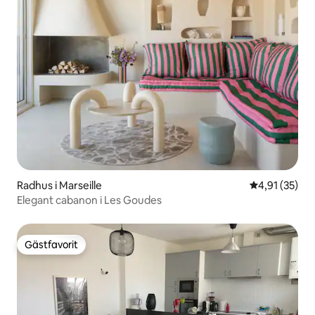
Radhus i Marseille
4,91 av 5 i g
4,91 (35)
Elegant cabanon i Les Goudes
Gästfavorit
Gästfavorit