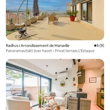
Radhus i Arrondissement de Marseille
5 av 5 i 
5 (9)
Panoramautsikt över havet • Privat terrass L'Estaque