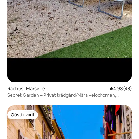
Radhus i Marseille
4,93 av 5 i g
4,93 (43)
Secret Garden – Privat trädgård/Nära velodromen,
Luftkonditionering
Gästfavorit
Gästfavorit