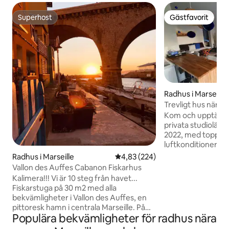
Superhost
Gästfavorit
Superhost
Gästfavorit
Radhus i Marseille
Trevligt hus nära
trädgård
Kom och upptäck 
privata studioläge
2022, med toppmo
luftkonditionering,
trädgård. Njut av 
Radhus i Marseille
4,83 av 5 i genomsnittligt bety
4,83 (224)
med en elektrisk g
Vallon des Auffes Cabanon Fiskarhus
lägenheten. Studio
Kalimera!!! Vi är 10 steg från havet...
isolerad och helt 
Fiskarstuga på 30 m2 med alla
att besöka de mag
bekvämligheter i Vallon des Auffes, en
Marseille. Rökfrit
pittoresk hamn i centrala Marseille. På
lämpligt för grupp
Populära bekvämligheter för radhus nära
bottenvåningen finns ett kök som är
Boka nu för en ofö
öppet mot vardagsrummet, matrum,