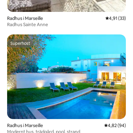
Radhus i Marseille
4,91 av 5 i g
4,91 (33)
Radhus Sainte Anne
Superhost
Superhost
Radhus i Marseille
4,82 av 5 i g
4,82 (94)
Modernt hus, trädgård, pool, strand