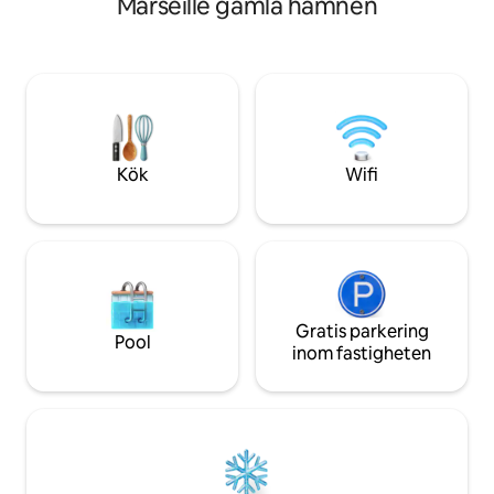
Marseille gamla hamnen
bäddsoffa för 1 person, badrum. På
övervåningen finns ett mycket bekvämt
sovrum, dubbelsäng, luftkonditionering,
gott om förvaringsutrymme. TV/fiber-
Wi-Fi. Utomhus finns en matplats och
solningsplats med utsikt. Vi vill klargöra
att det här är en riktig fritidsbostad och
inte en hyresinvestering.
Kök
Wifi
Gratis parkering
Pool
inom fastigheten