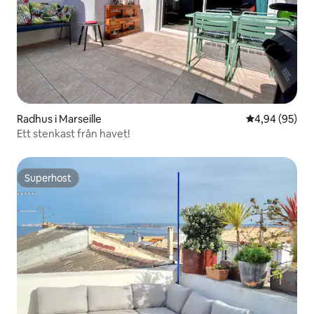
Radhus i Marseille
4,94 av 5 i g
4,94 (95)
Ett stenkast från havet!
Superhost
Superhost