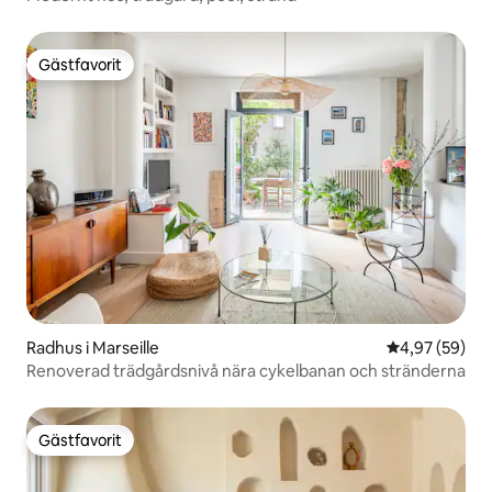
Gästfavorit
Gästfavorit
Radhus i Marseille
4,97 av 5 i g
4,97 (59)
Renoverad trädgårdsnivå nära cykelbanan och stränderna
Gästfavorit
Gästfavorit