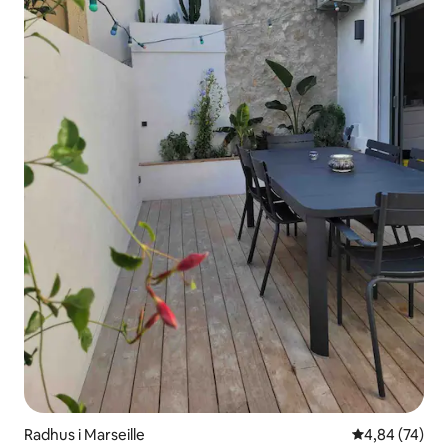
Radhus i Marseille
4,84 av 5 i g
4,84 (74)