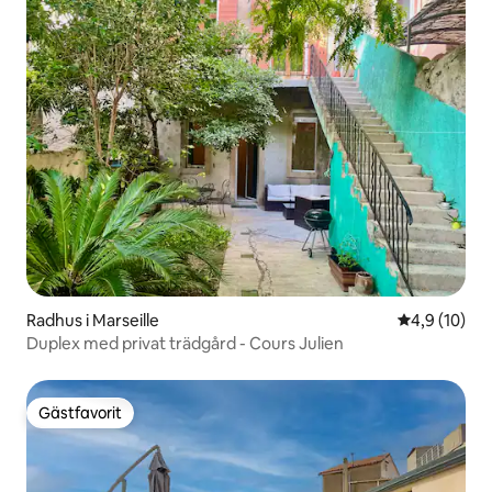
Radhus i Marseille
4,9 av 5 i g
4,9 (10)
Duplex med privat trädgård - Cours Julien
Gästfavorit
Gästfavorit