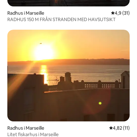
Radhus i Marseille
4,9 av 5 i g
4,9 (31)
RADHUS 150 M FRÅN STRANDEN MED HAVSUTSIKT
Radhus i Marseille
4,82 av 5 i 
4,82 (11)
Litet fiskarhus i Marseille