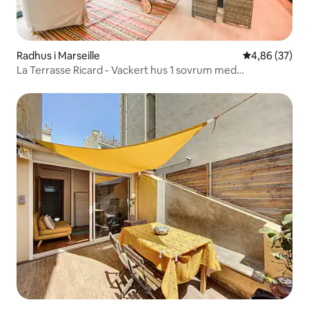
Radhus i Marseille
4,86 av 5 i g
4,86 (37)
La Terrasse Ricard - Vackert hus 1 sovrum med
luftkonditionering