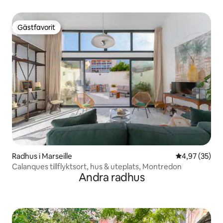
Gästfavorit
Gästfavorit
Radhus i Marseille
4,97 av 5 i g
4,97 (35)
Calanques tillflyktsort, hus & uteplats, Montredon
Andra radhus