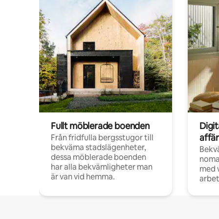
Fullt möblerade boenden
Digi
affä
Från fridfulla bergsstugor till
bekväma stadslägenheter,
Bekv
dessa möblerade boenden
noma
har alla bekvämligheter man
med w
är van vid hemma.
arbet