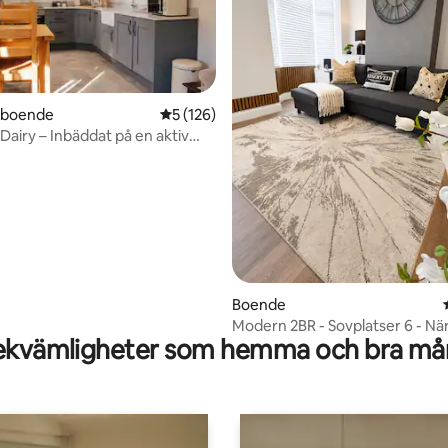
rboende
5 av 5 i genomsnittligt betyg, 126 omdöm
5 (126)
 Dairy – Inbäddat på en aktiv
tligt betyg, 15 omdömen
Boende
Modern 2BR - Sovplatser 6 - När
kvämligheter som hemma och bra mån
och butiker