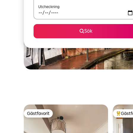
Utcheckning
Sök
Gästfavorit
Gästf
Gästfavorit
Populär 