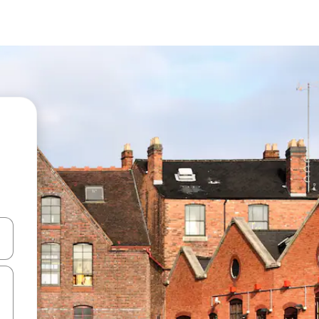
d upp- och nedåtpilarna eller utforska genom att trycka eller svepa.