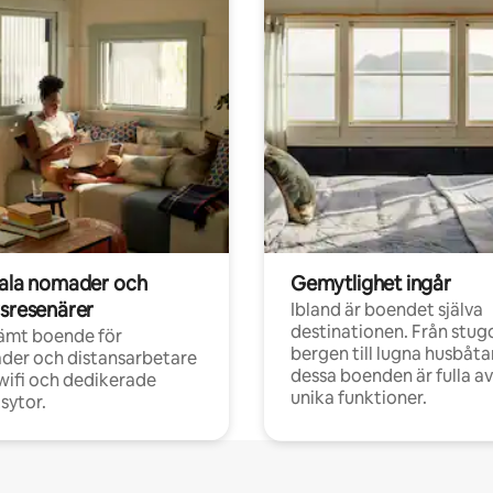
tala nomader och
Gemytlighet ingår
rsresenärer
Ibland är boendet själva
destinationen. Från stugo
ämt boende för
bergen till lugna husbåtar
der och distansarbetare
dessa boenden är fulla av
ifi och dedikerade
unika funktioner.
sytor.