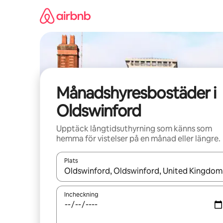
Hoppa
till
innehåll
Månadshyresbostäder i
Oldswinford
Upptäck långtidsuthyrning som känns som
hemma för vistelser på en månad eller längre.
Plats
När resultaten är tillgängliga kan du navigera me
Incheckning