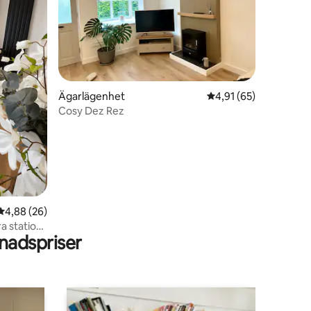
en
Ägarlägenhet
4,91 av 5 i genomsnit
4,91 (65)
Cosy Dez Rez
4,88 av 5 i genomsnittligt betyg, 26 omdömen
4,88 (26)
a station
adspriser