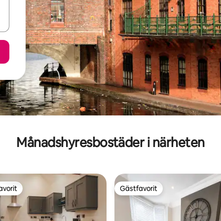
Månadshyresbostäder i närheten
avorit
Gästfavorit
gästfavorit
Gästfavorit