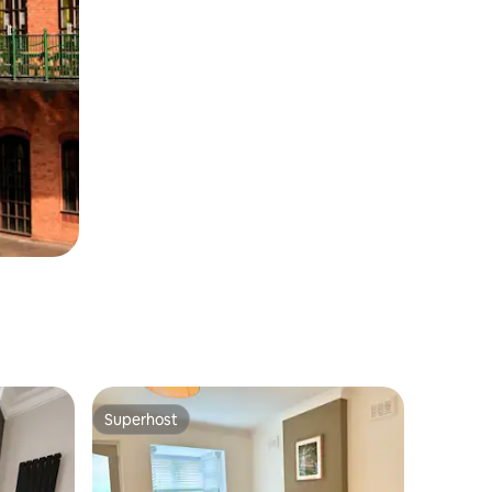
Superhost
Superhost