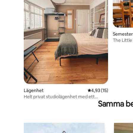
Semeste
The Little
bondgård
Lägenhet
4,93 av 5 i genomsnit
4,93 (15)
Helt privat studiolägenhet med ett
Samma be
sovrum.