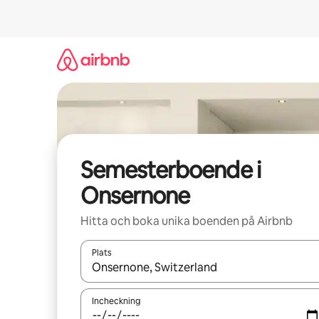
Hoppa
till
innehåll
Semesterboende i
Onsernone
Hitta och boka unika boenden på Airbnb
Plats
När resultaten är tillgängliga kan du navigera me
Incheckning