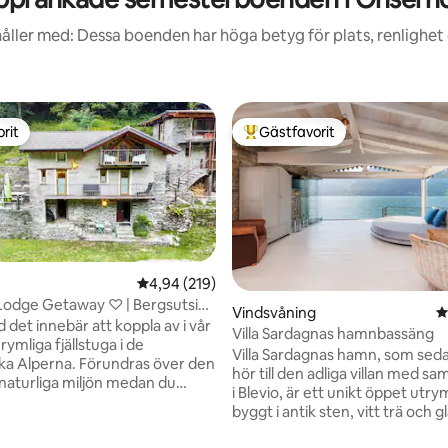
åller med: Dessa boenden har höga betyg för plats, renlighet
rit
Gästfavorit
rit
Populär gästfavorit
4,94 av 5 i genomsnittligt betyg, 219 omdöm
4,94 (219)
Lodge Getaway ♡ | Bergsutsikt,
Vindsvåning
4
d det innebär att koppla av i vår
Villa Sardagnas hamnbassäng
rymliga fjällstuga i de
Villa Sardagnas hamn, som sed
ka Alperna. Förundras över den
hör till den adliga villan med 
naturliga miljön medan du
i Blevio, är ett unikt öppet utr
den omgivande skogen. Vår
byggt i antik sten, vitt trä och g
miljestuga är utrustad med allt
har utsikt över ett fantastiskt 
r för en perfekt vistelse,