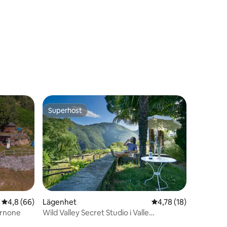
en
Superhost
Superhost
en
4,8 av 5 i genomsnittligt betyg, 66 omdömen
4,8 (66)
Lägenhet
4,78 av 5 i genomsnit
4,78 (18)
ernone
Wild Valley Secret Studio i Valle
Onsernone