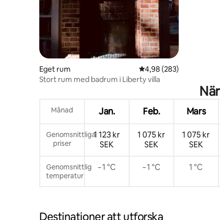
Eget rum
4,98 av 5 i genomsnitt
4,98 (283)
Stort rum med badrum i Liberty villa
När
Månad
Jan.
Feb.
Mars
1 123 kr
1 075 kr
1 075 kr
Genomsnittliga
priser
SEK
SEK
SEK
−1 °C
−1 °C
1 °C
Genomsnittlig
temperatur
Destinationer att utforska