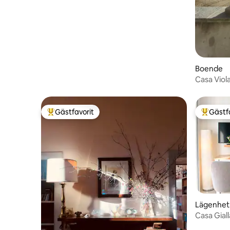
Boende
Casa Viol
Gästfavorit
Gästf
Populär gästfavorit
Populär 
Lägenhet
Casa Gial