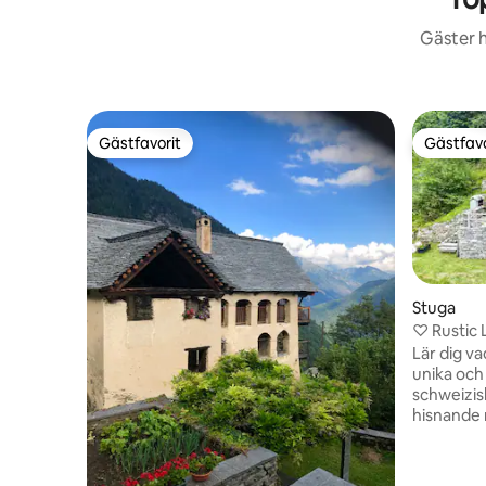
Gäster h
Gästfavorit
Gästfavo
Gästfavorit
Gästfavo
Stuga
♡ Rustic 
grill, Pkg
Lär dig va
unika och 
schweizis
hisnande 
njuter av 
mysiga fa
du behöve