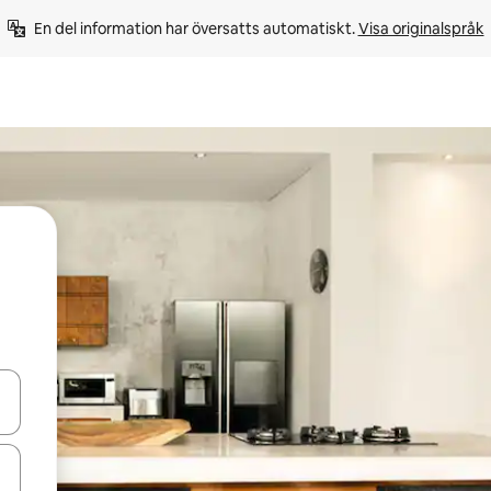
En del information har översatts automatiskt. 
Visa originalspråk
d upp- och nedåtpilarna eller utforska genom att trycka eller svepa.