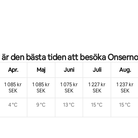
ligt betyg, 283 omdömen
 är den bästa tiden att besöka Onsern
Apr.
Maj
Juni
Juli
Aug.
1 085 kr
1 085 kr
1 075 kr
1 227 kr
1 237 kr
SEK
SEK
SEK
SEK
SEK
4 °C
9 °C
13 °C
15 °C
15 °C