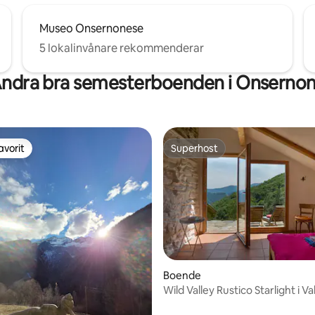
Museo Onsernonese
5 lokalinvånare rekommenderar
ndra bra semesterboenden i Onserno
avorit
Superhost
gästfavorit
Superhost
tligt betyg, 32 omdömen
Boende
Wild Valley Rustico Starlight i Va
Onsernone