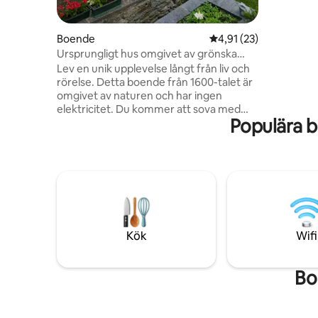
inklusive 
utomhusgr
och komfo
Boende
4,91 av 5 i genomsnit
4,91 (23)
atmosfären. 4G Wi-Fi oc
Ursprungligt hus omgivet av grönska
parkering 
med otrolig utsikt
Lev en unik upplevelse långt från liv och
säkerstäl
rörelse. Detta boende från 1600-talet är
Läs mer 
omgivet av naturen och har ingen
elektricitet. Du kommer att sova med
Populära 
ljudet av vinden i träden, du kommer att
laga mat på elden i eldstaden Perfekt för
dig som är ute efter en autentisk,
oförglömlig, djup upplevelse. 🕯️ Belysning
endast med ljus 🐾 Vilda djur i närheten
Vedeldat 🍞 kök med öppen spis Modern
🚿 dusch 🌳 Vandring, stjärnskådning Det
är inte bara något hus som ger dig något
som inget hotell kan erbjuda dig!
Kök
Wifi
Bo