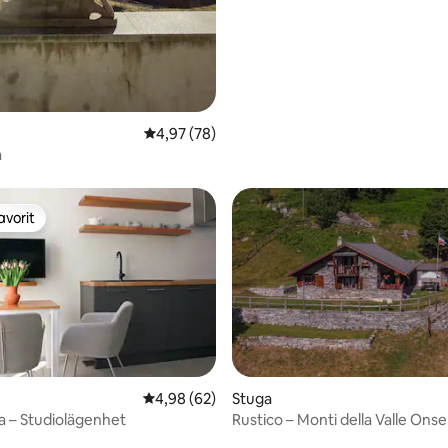
4,97 av 5 i genomsnittligt betyg, 78 omdöm
4,97 (78)
a
avorit
gästfavorit
4,98 av 5 i genomsnittligt betyg, 62 omdöm
4,98 (62)
Stuga
la – Studiolägenhet
Rustico – Monti della Valle Ons