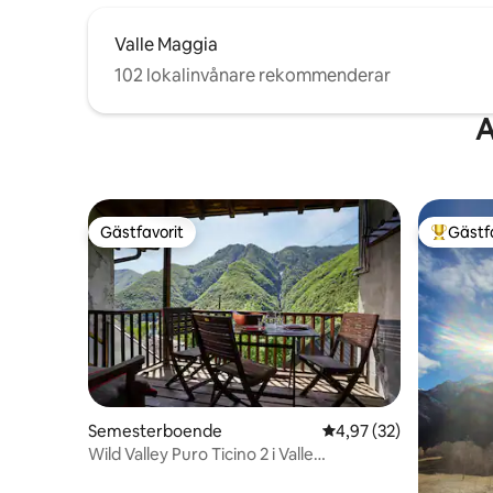
Valle Maggia
102 lokalinvånare rekommenderar
A
Gästfavorit
Gästf
Gästfavorit
Populär 
Semesterboende
4,97 av 5 i genomsnit
4,97 (32)
Wild Valley Puro Ticino 2 i Valle
Onsernone