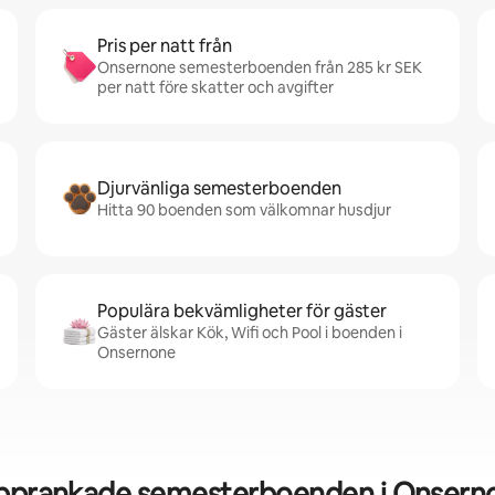
Pris per natt från
Onsernone semesterboenden från 285 kr SEK
per natt före skatter och avgifter
Djurvänliga semesterboenden
Hitta 90 boenden som välkomnar husdjur
Populära bekvämligheter för gäster
Gäster älskar Kök, Wifi och Pool i boenden i
Onsernone
pprankade semesterboenden i Onsern