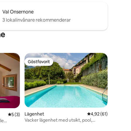
Val Onsernone
3 lokalinvånare rekommenderar
ne
Gästfavorit
Gästfavorit
Lägenhet
4,92 av 5 i genomsnit
4,92 (61)
5 av 5 i genomsnittligt betyg, 3 omdömen
5 (3)
Vacker lägenhet med utsikt, pool,
lle
parkering och trädgård