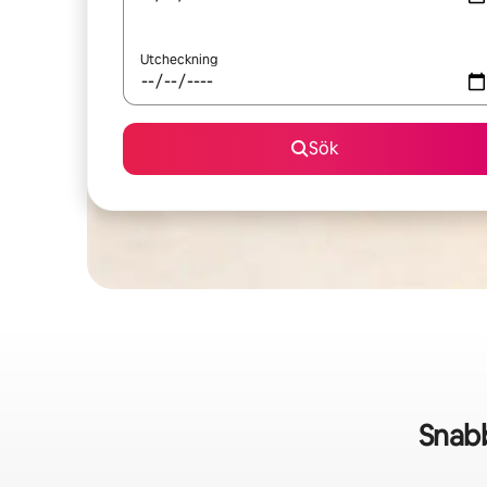
Utcheckning
Sök
Snab