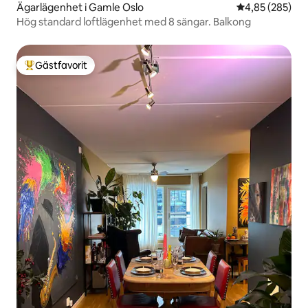
Ägarlägenhet i Gamle Oslo
4,85 av 5 i ge
4,85 (285)
Hög standard loftlägenhet med 8 sängar. Balkong
Gästfavorit
Populär gästfavorit