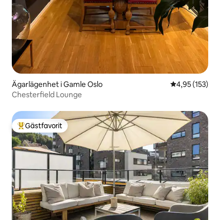
Ägarlägenhet i Gamle Oslo
4,95 av 5 i ge
4,95 (153)
Chesterfield Lounge
Gästfavorit
Populär gästfavorit