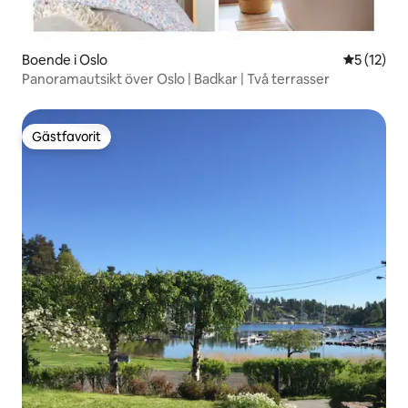
Boende i Oslo
5 av 5 i g
5 (12)
Panoramautsikt över Oslo | Badkar | Två terrasser
Gästfavorit
Gästfavorit