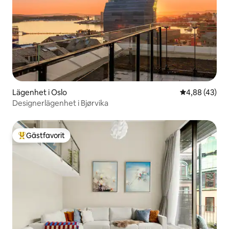
Lägenhet i Oslo
4,88 av 5 i g
4,88 (43)
Designerlägenhet i Bjørvika
Gästfavorit
Populär gästfavorit