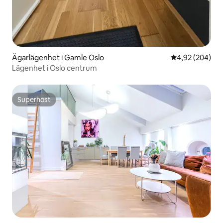
Ägarlägenhet i Gamle Oslo
4,92 av 5 i ge
4,92 (204)
Lägenhet i Oslo centrum
Superhost
Superhost