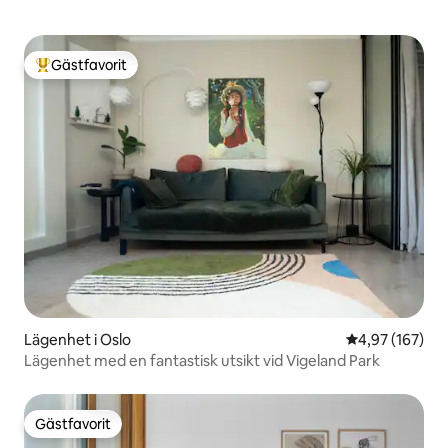
Gästfavorit
Populär gästfavorit
Lägenhet i Oslo
4,97 av 5 i ge
4,97 (167)
Lägenhet med en fantastisk utsikt vid Vigeland Park
Gästfavorit
Gästfavorit