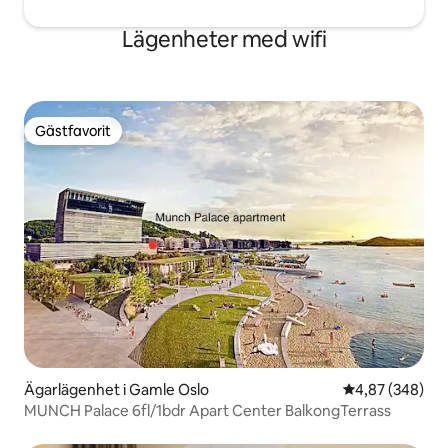
Lägenheter med wifi
Gästfavorit
Gästfavorit
Ägarlägenhet i Gamle Oslo
4,87 av 5 i ge
4,87 (348)
MUNCH Palace 6fl/1bdr Apart Center BalkongTerrass