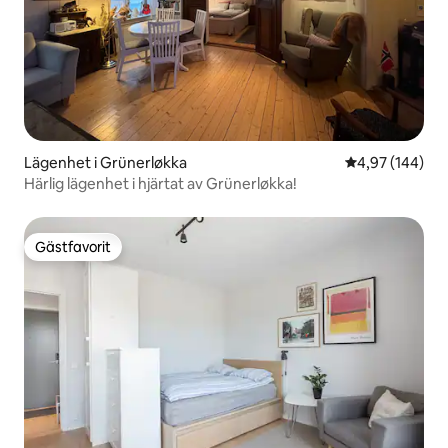
Lägenhet i Grünerløkka
4,97 av 5 i ge
4,97 (144)
Härlig lägenhet i hjärtat av Grünerløkka!
Gästfavorit
Gästfavorit