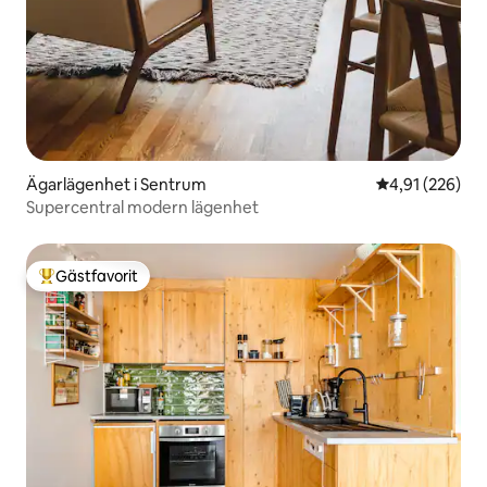
Ägarlägenhet i Sentrum
4,91 av 5 i ge
4,91 (226)
Supercentral modern lägenhet
Gästfavorit
Populär gästfavorit