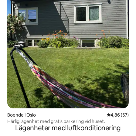
Boende i Oslo
4,86 av 5 i g
4,86 (57)
Härlig lägenhet med gratis parkering vid huset.
Lägenheter med luftkonditionering