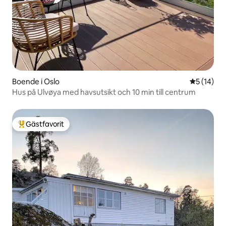
Boende i Oslo
5 av 5 i g
5 (14)
Hus på Ulvøya med havsutsikt och 10 min till centrum
Gästfavorit
Populär gästfavorit