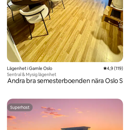
Lägenhet i Gamle Oslo
4,9 av 5 i ge
4,9 (119)
Sentral & Mysig lägenhet
Andra bra semesterboenden nära Oslo S
Superhost
Superhost