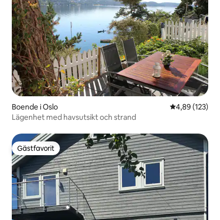
Boende i Oslo
4,89 av 5 i ge
4,89 (123)
Lägenhet med havsutsikt och strand
Gästfavorit
Gästfavorit