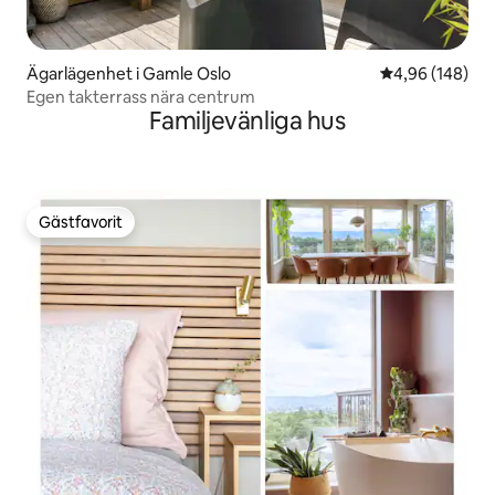
Ägarlägenhet i Gamle Oslo
4,96 av 5 i ge
4,96 (148)
Egen takterrass nära centrum
Familjevänliga hus
Gästfavorit
Gästfavorit