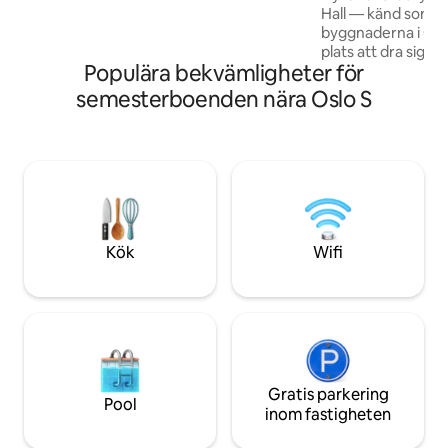
Hall — känd som e
och Riksdagen. Glöm inte att njuta av
byggnaderna i Oslo
det närliggande havet och ta ett
plats att dra sig til
vikingadopp på vintern.
Populära bekvämligheter för
mitt i centrum. Egen innergård OCH
balkong. Perfekt läge: Centralstation,
semesterboenden nära Oslo S
flygplatståg, desi
restauranger, bager
promenad bort (+
livsmedelsbutik i byg
utrustat kök, TV, WiFi,
tvättstuga inuti 
med golvvärme. H
Kök
Wifi
Gratis parkering
Pool
inom fastigheten