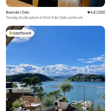
Boende i Oslo
4,8 av 5 i ge
4,8 (229)
Trevlig studio på en ö 5 km från Oslo centrum
Gästfavorit
Populär gästfavorit