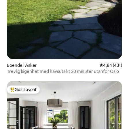
Boende i Asker
4,84 av 5 i ge
4,84 (431)
Trevlig lägenhet med havsutsikt 20 minuter utanför Oslo
Gästfavorit
Populär gästfavorit