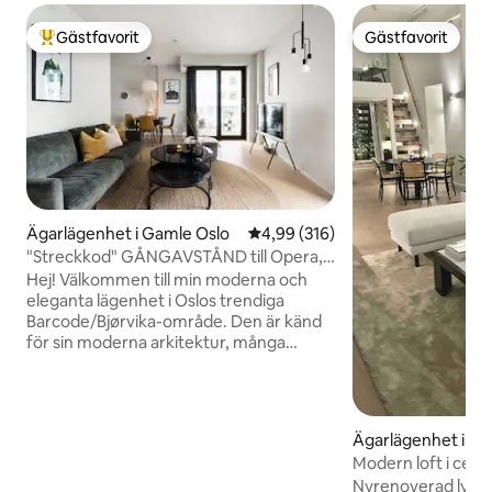
Gästfavorit
Gästfavorit
Populär gästfavorit
Gästfavorit
Ägarlägenhet i Gamle Oslo
4,99 av 5 i genomsnittligt bety
4,99 (316)
"Streckkod" GÅNGAVSTÅND till Opera,
Munch, Central
Hej! Välkommen till min moderna och
eleganta lägenhet i Oslos trendiga
Barcode/Bjørvika-område. Den är känd
för sin moderna arkitektur, många
restauranger och livliga kulturliv. I
närheten finns ikoniska landmärken som
Operahuset, Munchmuseet,
Deichmanmuseet och historiska
Ägarlägenhet i S
Akershus fästning. För äventyrliga själar
Modern loft i cent
erbjuder en promenad uppför Karl
innergård!
Nyrenoverad lyxig
Johans gata utsikt över Kungliga slottet