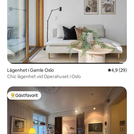
Lägenhet i Gamle Oslo
4,9 av 5 i g
4,9 (29)
Chic lägenhet vid Operahuset i Oslo
Gästfavorit
Populär gästfavorit