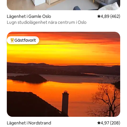
Lägenhet i Gamle Oslo
4,89 av 5 i ge
4,89 (462)
Lugn studiolägenhet nära centrum i Oslo
Gästfavorit
Populär gästfavorit
Lägenhet i Nordstrand
4,97 av 5 i ge
4,97 (208)