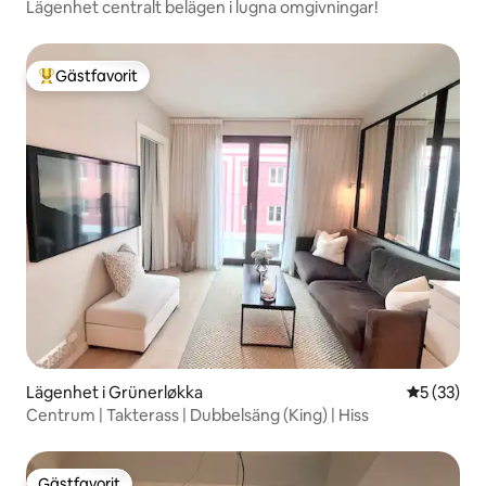
Lägenhet centralt belägen i lugna omgivningar!
Gästfavorit
Populär gästfavorit
Lägenhet i Grünerløkka
5 av 5 i g
5 (33)
Centrum | Takterass | Dubbelsäng (King) | Hiss
Gästfavorit