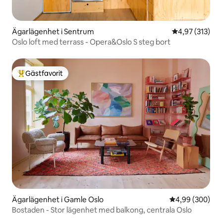
Ägarlägenhet i Sentrum
4,97 av 5 i ge
4,97 (313)
Oslo loft med terrass - Opera&Oslo S steg bort
Gästfavorit
Populär gästfavorit
Ägarlägenhet i Gamle Oslo
4,99 av 5 i ge
4,99 (300)
Bostaden - Stor lägenhet med balkong, centrala Oslo