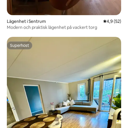
Lägenhet i Sentrum
4,9 av 5 i g
4,9 (52)
Modern och praktisk lägenhet på vackert torg
Superhost
Superhost