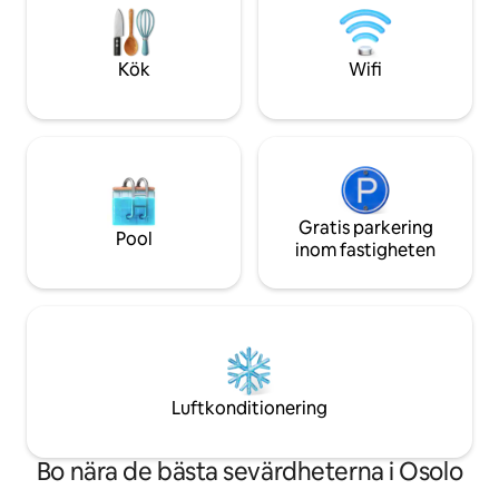
tillåtna. Inga buller efter 21:00. 6
resenärer Endast I
parkeringsplatser på uppfarten; ingen
tillåtna Även hemme
parkering på gatan.
barn vid denna tid
Kök
Wifi
Gratis parkering
Pool
inom fastigheten
Luftkonditionering
Bo nära de bästa sevärdheterna i Osolo