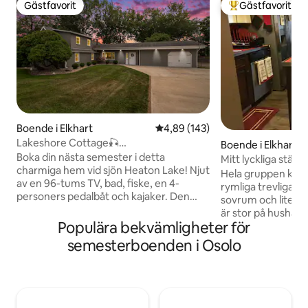
Gästfavorit
Gästfavorit
Gästfavorit
Populär gästfavor
Boende i Elkhart
4,89 av 5 i genomsnittligt bety
4,89 (143)
Lakeshore Cottage🎣
Boende i Elkhart
🚣‍♂️Waterfront/Great Wi-fi
Boka din nästa semester i detta
Mitt lyckliga ställe!
charmiga hem vid sjön Heaton Lake! Njut
Hela gruppen komm
av en 96-tums TV, bad, fiske, en 4-
rymliga trevliga in
personers pedalbåt och kajaker. Den
sovrum och liten k
stora trädgården är perfekt för lekar,
är stor på hushåll
Cornhole-brädor tillhandahålls. Bara 7
Populära bekvämligheter för
husregler uppfylls
minuter från restauranger och shopping
som stulits Skadad
semesterboenden i Osolo
i Elkhart, enkel tillgång till avgiftsbelagda
kommer att bli en 
vägar och bara 30 minuter till Notre
Inga husdjur, rökn
Dame Stadium. 1 Gbps fiberinternet.
i enheten detta ä
Beläget i ett lugnt grannskap där fester,
gemenskap Min Airb
evenemang eller fyrverkerier inte är
affärsarbetare oc