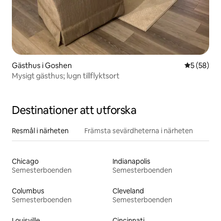
Gästhus i Goshen
5 av 5 i g
5 (58)
Mysigt gästhus; lugn tillflyktsort
Destinationer att utforska
Resmål i närheten
Främsta sevärdheterna i närheten
Chicago
Indianapolis
Semesterboenden
Semesterboenden
Columbus
Cleveland
Semesterboenden
Semesterboenden
Louisville
Cincinnati