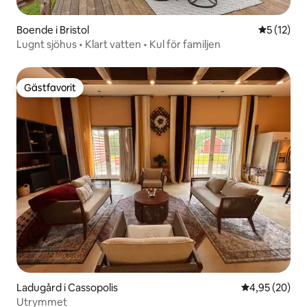
Boende i Bristol
5 av 5 i g
5 (12)
Lugnt sjöhus • Klart vatten • Kul för familjen
Gästfavorit
Gästfavorit
Ladugård i Cassopolis
4,95 av 5 i g
4,95 (20)
Utrymmet