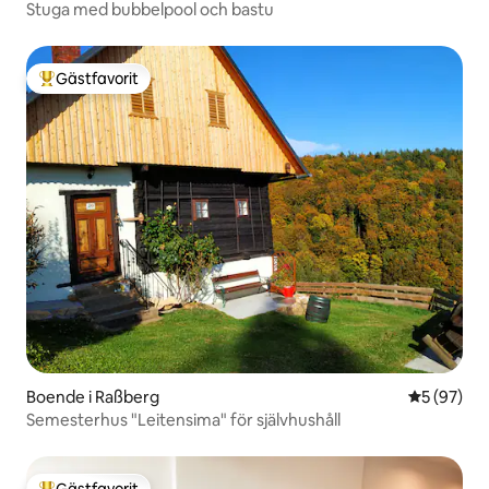
Stuga med bubbelpool och bastu
Gästfavorit
Populär gästfavorit
Boende i Raßberg
5 av 5 i g
5 (97)
Semesterhus "Leitensima" för självhushåll