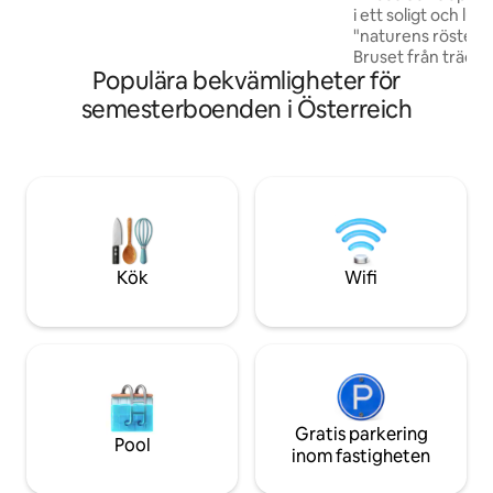
ett kort avstånd bort – tillgängliga till
i ett soligt och lugnt
fots, med skidor eller med bil ☀️ Stor
"naturens röster". Fåglarnas kvittrande
terrass med panoramautsikt – perfekt
Bruset från trädtopparad
för avkoppling och grillning
Populära bekvämligheter för
suset av vinden s
blommande bergsängar. Plask
semesterboenden i Österreich
den lilla bäcken. 
när du går barfota,
ladda energi på vår kraf
frukten från trädg
färskt ägg, sov i en säng av alpackaull på
en kudde av schweizisk ta
skönheten i alpen.
Kök
Wifi
Gratis parkering
Pool
inom fastigheten