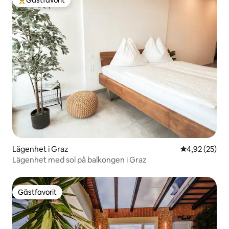
Gästfavorit
Populär gästfavorit
Lägenhet i Graz
4,92 av 5 i g
4,92 (25)
Lägenhet med sol på balkongen i Graz
Gästfavorit
Gästfavorit