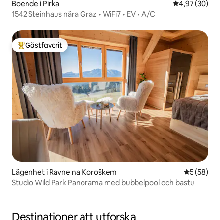
Boende i Pirka
4,97 av 5 i g
4,97 (30)
1542 Steinhaus nära Graz • WiFi7 • EV • A/C
Gästfavorit
Populär gästfavorit
Lägenhet i Ravne na Koroškem
5 av 5 i g
5 (58)
Studio Wild Park Panorama med bubbelpool och bastu
Destinationer att utforska