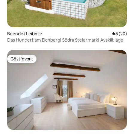
Boende i Leibnitz
5 av 5 i g
5 (20)
Das Hundert am Eichberg| Södra Steiermark| Avskilt läge
Gästfavorit
Gästfavorit