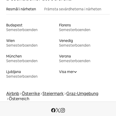
Resmål i närheten
Främsta sevärdheterna i närheten
Budapest
Florens
Semesterboenden
Semesterboenden
Wien
Venedig
Semesterboenden
Semesterboenden
München
Verona
Semesterboenden
Semesterboenden
Ljubljana
Visa mer
Semesterboenden
Airbnb
Österrike
Steiermark
Graz-Umgebung
Österreich