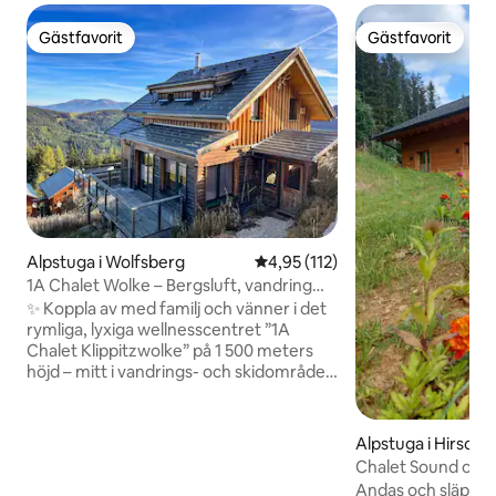
Gästfavorit
Gästfavorit
Gästfavorit
Gästfavorit
Alpstuga i Wolfsberg
4,95 av 5 i genomsnittligt bet
4,95 (112)
1A Chalet Wolke – Bergsluft, vandring
och wellness
✨ Koppla av med familj och vänner i det
rymliga, lyxiga wellnesscentret ”1A
Chalet Klippitzwolke” på 1 500 meters
höjd – mitt i vandrings- och skidområdet
Klippitztörl. 🧖‍♂️ Glaserad spaavdelning
med badtunna och infraröd kabin 🛏️
Rymmer upp till 10 gäster (3 dubbelrum,
Alpstuga i Hirsch
1 rum med våningssäng, bäddsoffa) 🧺
Chalet Sound of N
Lakan och handdukar ingår 🎿 Skidliftar
Panoramasauna
Andas och släpp t