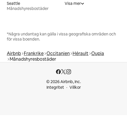
Seattle
Visa mer
Månadshyresbostäder
*Några undantag kan gälla i vissa geografiska områden och
för vissa boenden.
Airbnb
Frankrike
Occitanien
Hérault
Oupia
Månadshyresbostäder
© 2026 Airbnb, Inc.
Integritet
Villkor