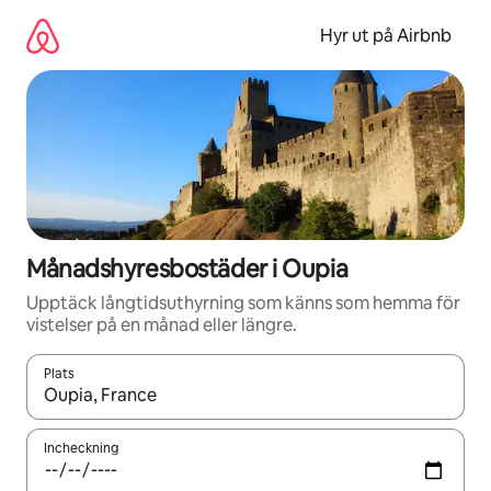
Hoppa
till
Hyr ut på Airbnb
innehåll
Månadshyresbostäder i Oupia
Upptäck långtidsuthyrning som känns som hemma för
vistelser på en månad eller längre.
Plats
När resultaten är tillgängliga kan du navigera med upp- och ned
Incheckning