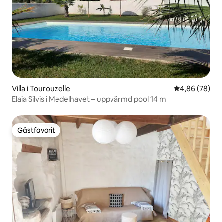
Villa i Tourouzelle
4,86 av 5 i g
4,86 (78)
Elaia Silvis i Medelhavet – uppvärmd pool 14 m
Gästfavorit
Gästfavorit