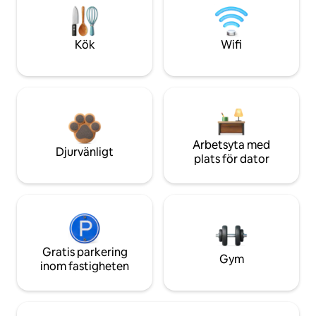
Kök
Wifi
Arbetsyta med
Djurvänligt
plats för dator
Gratis parkering
Gym
inom fastigheten