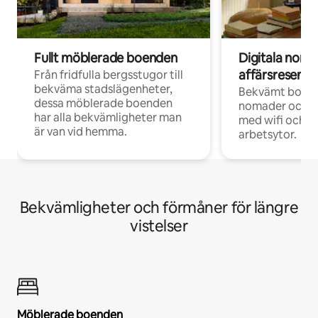
Fullt möblerade boenden
Digitala nom
affärsresenär
Från fridfulla bergsstugor till
bekväma stadslägenheter,
Bekvämt boend
dessa möblerade boenden
nomader och d
har alla bekvämligheter man
med wifi och d
är van vid hemma.
arbetsytor.
Bekvämligheter och förmåner för längre
vistelser
Möblerade boenden