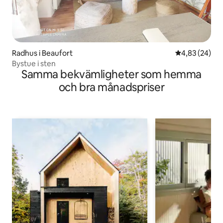
Radhus i Beaufort
4,83 av 5 i g
4,83 (24)
Bystue i sten
Samma bekvämligheter som hemma
och bra månadspriser