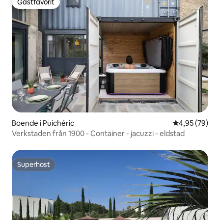
Gästfavorit
Gästfavorit
Boende i Puichéric
4,95 av 5 i g
4,95 (79)
Verkstaden från 1900 - Container - jacuzzi - eldstad
Superhost
Superhost