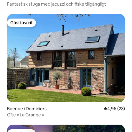
Fantastisk stuga med jacuzzi och fiske tillgängligt
Gästfavorit
Gästfavorit
Boende i Doméliers
4,96 av 5 i g
4,96 (23)
Gîte « La Grange »