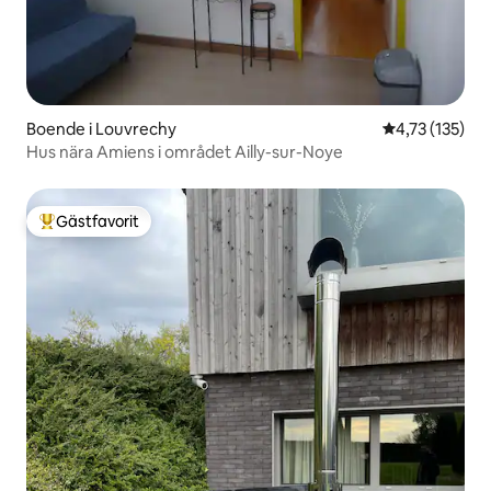
Boende i Louvrechy
4,73 av 5 i ge
4,73 (135)
Hus nära Amiens i området Ailly-sur-Noye
Gästfavorit
Populär gästfavorit