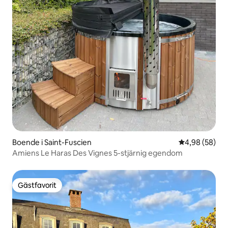
Boende i Saint-Fuscien
4,98 av 5 i g
4,98 (58)
Amiens Le Haras Des Vignes 5-stjärnig egendom
Gästfavorit
Gästfavorit