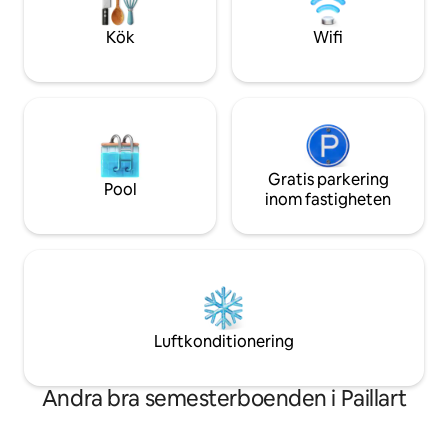
skyddad från nyfikna blickar.
tillgängligt från 1 ap
Kök
Wifi
Gratis parkering
Pool
inom fastigheten
Luftkonditionering
Andra bra semesterboenden i Paillart