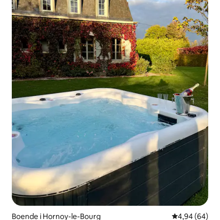
Boende i Hornoy-le-Bourg
4,94 av 5 i g
4,94 (64)