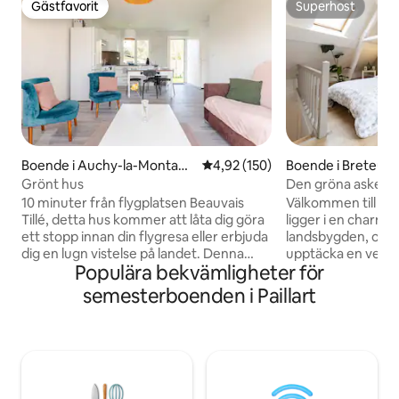
Gästfavorit
Superhost
Gästfavorit
Superhost
Boende i Auchy-la-Montagn
4,92 av 5 i genomsnittligt bet
4,92 (150)
Boende i Breteuil
e
Grönt hus
Den gröna asken
10 minuter från flygplatsen Beauvais
Välkommen till l'Écrin Vert,
Tillé, detta hus kommer att låta dig göra
ligger i en charmig
ett stopp innan din flygresa eller erbjuda
landsbygden, och b
dig en lugn vistelse på landet. Denna
upptäcka en verklig
Populära bekvämligheter för
mycket trevliga lilla by ligger 10 minuter
Njut av ett inrett
från Beauvais och 1 timme från Paris.
med vardagsrum o
semesterboenden i Paillart
Detta mycket ljusa hus är fullt utrustat
hittar två elegan
(diskmaskin, tvättmaskin,
var och en utrust
kaffebryggare, ugn, mikrovågsugn ...)
på 140x200 cm. Ko
och sängkläder och handdukar
till trädgården oc
tillhandahålls. En utomhusplats, bara för
terrassen som bes
dig, där du kan tillbringa en trevlig stund
trädgårdsmöbel oc