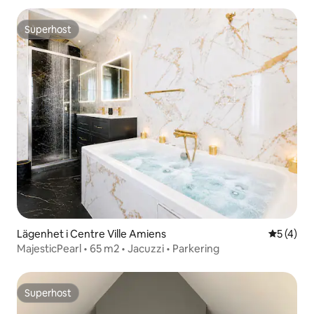
Superhost
Superhost
Lägenhet i Centre Ville Amiens
5 av 5 i 
5 (4)
MajesticPearl • 65 m2 • Jacuzzi • Parkering
Superhost
Superhost