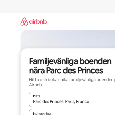
Hoppa
till
innehåll
Familjevänliga boenden
nära Parc des Princes
Hitta och boka unika familjevänliga boenden
Airbnb
Plats
När resultaten är tillgängliga kan du navigera me
Incheckning