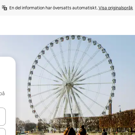
En del information har översatts automatiskt. 
Visa originalspråk
 på
d upp- och nedåtpilarna eller utforska genom att trycka eller svepa.