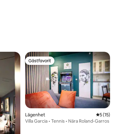
en
Gästfavorit
Gästfavorit
Lägenhet
5 av 5 i genomsni
5 (15)
Villa Garcia • Tennis • Nära Roland-Garros
en