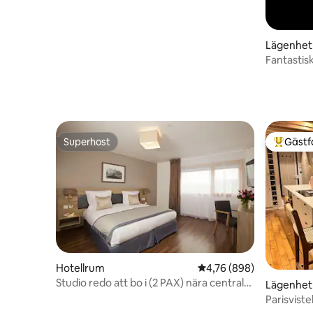
Lägenhet
Fantastis
nära Paris
Superhost
Gästf
Superhost
Populär 
Hotellrum
4,76 av 5 i genomsnitt
4,76 (898)
Studio redo att bo i (2 PAX) nära centrala
Lägenhet
Paris
Parisviste
Louvre / 5