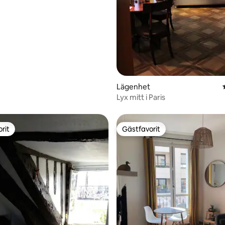
Lägenhet
Lyx mitt i Paris
rit
Gästfavorit
rit
Gästfavorit