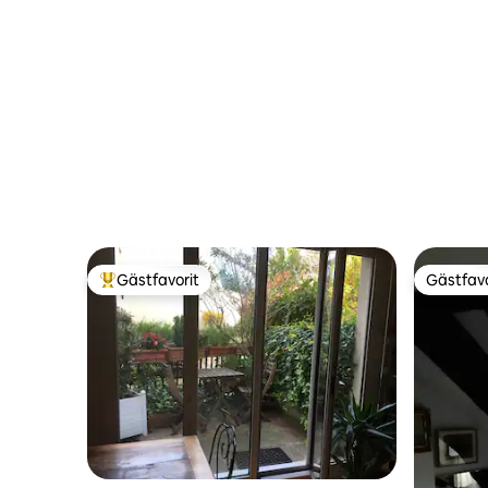
Gästfavorit
Gästfavo
Populär gästfavorit
Gästfavo