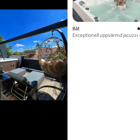
ligt betyg, 110 omdömen
Båt
4
Exceptionell uppvärmd jacuzzi 