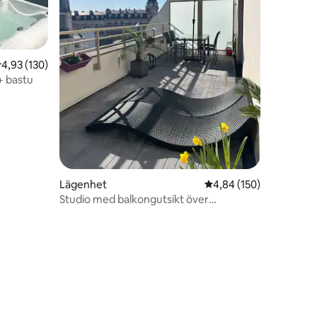
,93 av 5 i genomsnittligt betyg, 130 omdömen
4,93 (130)
+ bastu
Lägenhet
4,84 av 5 i genomsnitt
4,84 (150)
Studio med balkongutsikt över
Eiffeltornet