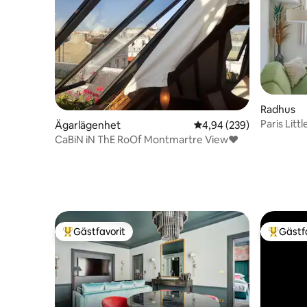
Radhus
Paris Litt
Ägarlägenhet
4,94 av 5 i genomsnitt
4,94 (239)
luftkondit
CaBiN iN ThE RoOf Montmartre View♥
Gästfavorit
Gästf
Populär gästfavorit
Populär 