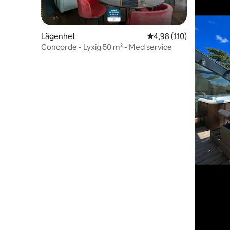
Lägenhet
4,98 av 5 i genomsnitt
4,98 (110)
Concorde - Lyxig 50 m² - Med service