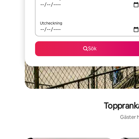
Utcheckning
Sök
Toppranka
Gäster h