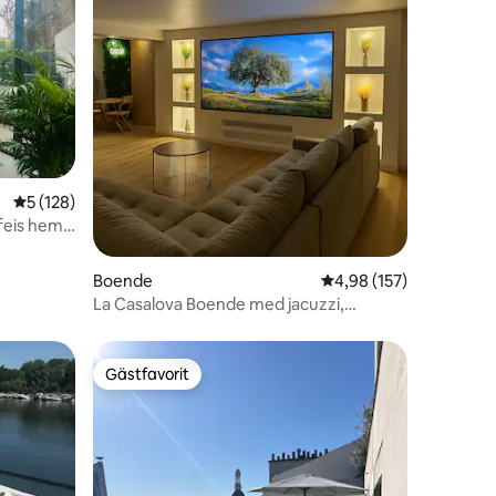
en
5 av 5 i genomsnittligt betyg, 128 omdömen
5 (128)
ifeis hem
Boende
4,98 av 5 i genomsnitt
4,98 (157)
La Casalova Boende med jacuzzi,
storbildsskärm
Gästfavorit
Gästfavorit