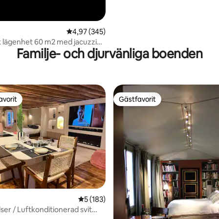
4,97 av 5 i genomsnittligt betyg, 345 omdöm
4,97 (345)
k lägenhet 60 m2 med jacuzzi
Familje- och djurvänliga boenden
avorit
Gästfavorit
gästfavorit
Gästfavorit
ligt betyg, 898 omdömen
5 av 5 i genomsnittligt betyg, 183 omdöm
5 (183)
lser / Luftkonditionerad svit
 *