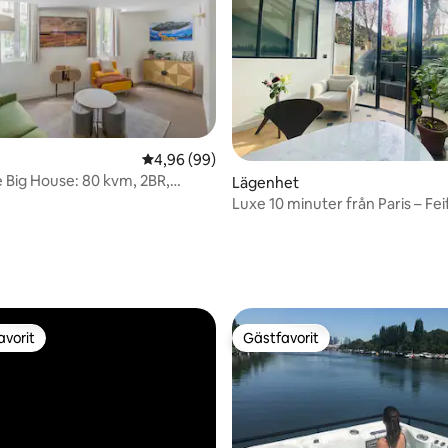
4,96 av 5 i genomsnittligt betyg, 99 omdöm
4,96 (99)
le Big House: 80 kvm, 2BR,
ligt betyg, 239 omdömen
Lägenhet
ionering, jacuzzi
Luxe 10 minuter från Paris – Fe
och spa
avorit
Gästfavorit
gästfavorit
Gästfavorit