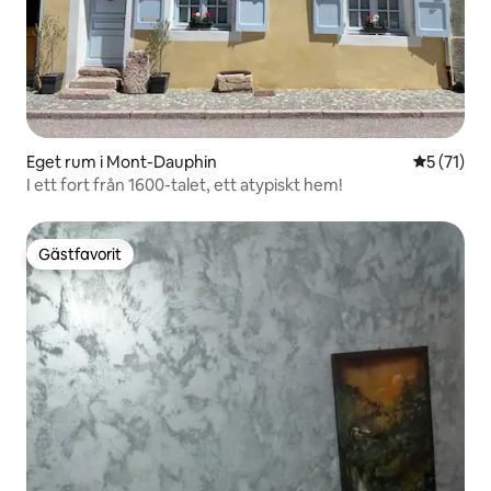
Eget rum i Mont-Dauphin
5 av 5 i g
5 (71)
I ett fort från 1600-talet, ett atypiskt hem!
Gästfavorit
Gästfavorit