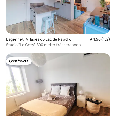
Lägenhet i Villages du Lac de Paladru
4,96 av 5 i ge
4,96 (152)
Studio "Le Cosy" 300 meter från stranden
Gästfavorit
Gästfavorit