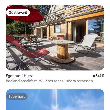
Gästfavorit
Gästfavorit
Eget rum i Huez
5 av 5 i g
5 (41)
Bed and breakfast I/S - 2 personer - södra terrassen
Superhost
Superhost