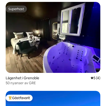
Superhost
Superhost
Lägenhet i Grenoble
5 av 5 i 
5 (4)
50 nyanser av GRE
Gästfavorit
Populär gästfavorit