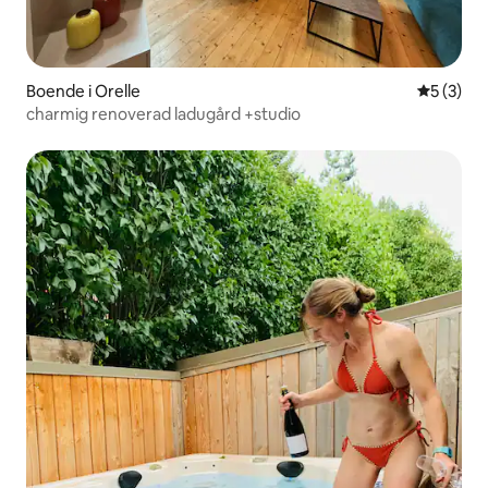
Boende i Orelle
5 av 5 i 
5 (3)
charmig renoverad ladugård +studio