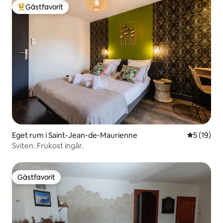
Gästfavorit
Populär gästfavorit
Eget rum i Saint-Jean-de-Maurienne
5 av 5 i g
5 (19)
Sviten. Frukost ingår.
Gästfavorit
Gästfavorit