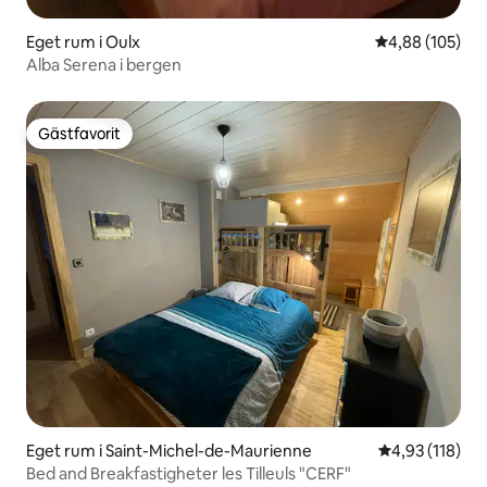
Eget rum i Oulx
4,88 av 5 i ge
4,88 (105)
Alba Serena i bergen
Gästfavorit
Gästfavorit
Eget rum i Saint-Michel-de-Maurienne
4,93 av 5 i ge
4,93 (118)
Bed and Breakfastigheter les Tilleuls "CERF"