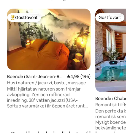
Gästfavorit
Gästfavorit
Populär gästfavorit
Gästfavorit
Boende i Saint-Jean-en-Roy
4,98 av 5 i genomsnittligt bety
4,98 (196)
ans
Hus i naturen / jacuzzi, bastu, massage
Mitt i hjärtat av naturen som främjar
avkoppling. Zen och raffinerad
Boende i Chabott
inredning. 38° vatten jacuzzi (USA-
Romantisk tillflykt
Softub varumärke) är öppen året runt
jacuzzi.
Den perfekta kok
(från 10:00 till 21:00, regel för god
romantisk semeste
användning) och en bastu (17:30 till
Mysigt boende, erb
21:00) ett stenkast bort, tillgång ingår i
bekvämligheter f
priset för natten. Perfekt ställe att