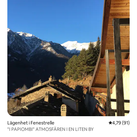
Lägenhet i Fenestrelle
4,79 av 5 i g
4,79 (91)
"I PAPIOMBI" ATMOSFÄREN I EN LITEN BY