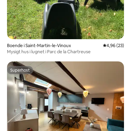
Boende i Saint-Martin-le-Vinoux
4,96 av 5 i g
4,96 (23)
Mysigt hus i lugnet i Parc de la Chartreuse
Superhost
Superhost