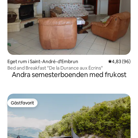
Eget rum i Saint-André-d'Embrun
4,83 av 5 i g
4,83 (96)
Bed and Breakfast "De la Durance aux Écrins"
Andra semesterboenden med frukost
Gästfavorit
Gästfavorit