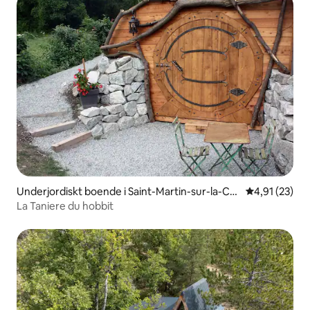
Underjordiskt boende i Saint-Martin-sur-la-Ch
4,91 av 5 i g
4,91 (23)
ambre
La Taniere du hobbit