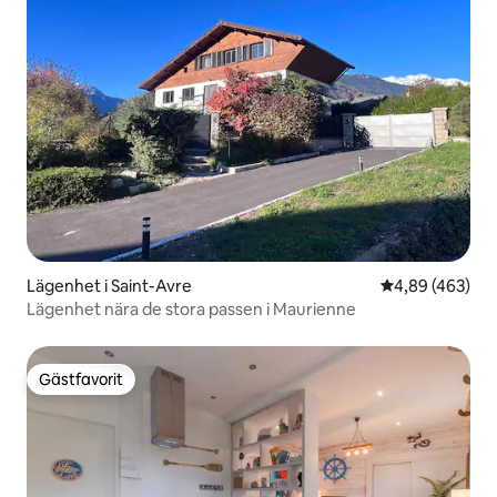
Lägenhet i Saint-Avre
4,89 av 5 i ge
4,89 (463)
Lägenhet nära de stora passen i Maurienne
Gästfavorit
Gästfavorit