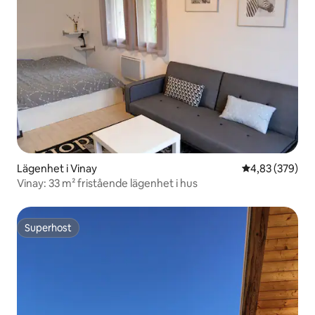
Lägenhet i Vinay
4,83 av 5 i ge
4,83 (379)
Vinay: 33 m² fristående lägenhet i hus
Superhost
Superhost