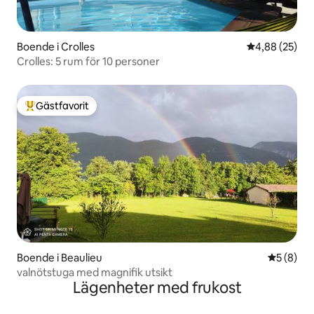
Boende i Crolles
4,88 av 5 i g
4,88 (25)
Crolles: 5 rum för 10 personer
Gästfavorit
Populär gästfavorit
Boende i Beaulieu
5 av 5 i 
5 (8)
valnötstuga med magnifik utsikt
Lägenheter med frukost