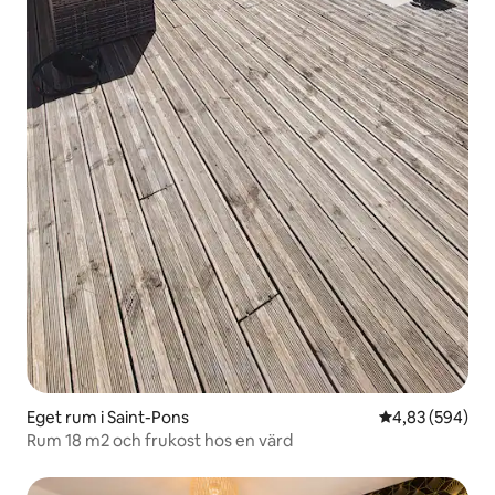
Eget rum i Saint-Pons
4,83 av 5 i ge
4,83 (594)
Rum 18 m2 och frukost hos en värd