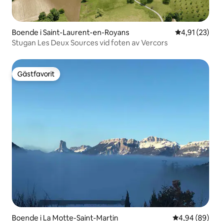
Boende i Saint-Laurent-en-Royans
4,91 av 5 i g
4,91 (23)
Stugan Les Deux Sources vid foten av Vercors
Gästfavorit
Gästfavorit
Boende i La Motte-Saint-Martin
4,94 av 5 i g
4,94 (89)