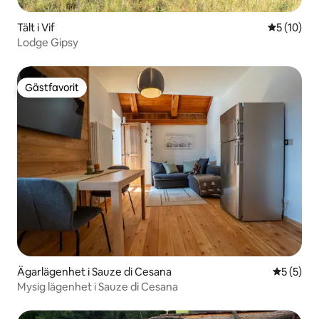
Tält i Vif
5 av 5 i g
5 (10)
Lodge Gipsy
Gästfavorit
Gästfavorit
Ägarlägenhet i Sauze di Cesana
5 av 5 i 
5 (5)
Mysig lägenhet i Sauze di Cesana