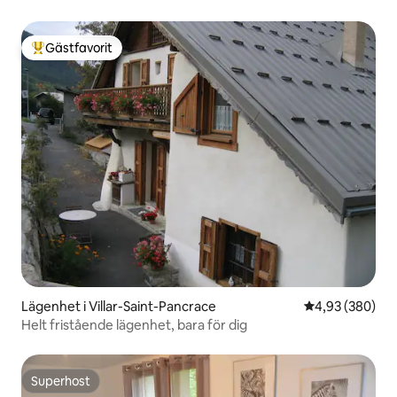
Gästfavorit
Populär gästfavorit
Lägenhet i Villar-Saint-Pancrace
4,93 av 5 i ge
4,93 (380)
Helt fristående lägenhet, bara för dig
Superhost
Superhost