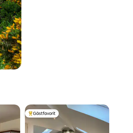
Gästfavorit
Populär gästfavorit