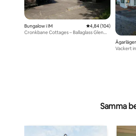
Bungalow i IM
4,84 av 5 i genomsnitt
4,84 (104)
Cronkbane Cottages – Ballaglass Glen
Cottage
Ägarlägen
Vackert in
Samma be