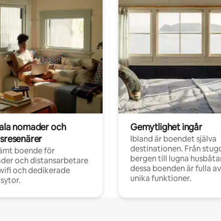
tala nomader och
Gemytlighet ingår
rsresenärer
Ibland är boendet själva
destinationen. Från stugo
ämt boende för
bergen till lugna husbåtar
der och distansarbetare
dessa boenden är fulla av
ifi och dedikerade
unika funktioner.
sytor.