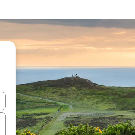
d upp- och nedåtpilarna eller utforska genom att trycka eller svepa.