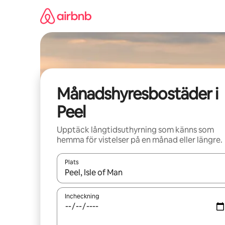
Hoppa
till
innehåll
Månadshyresbostäder i
Peel
Upptäck långtidsuthyrning som känns som
hemma för vistelser på en månad eller längre.
Plats
När resultaten är tillgängliga kan du navigera me
Incheckning