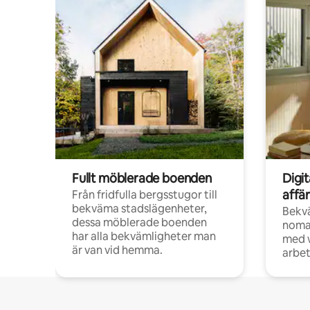
Fullt möblerade boenden
Digi
affä
Från fridfulla bergsstugor till
bekväma stadslägenheter,
Bekv
dessa möblerade boenden
noma
har alla bekvämligheter man
med w
är van vid hemma.
arbet