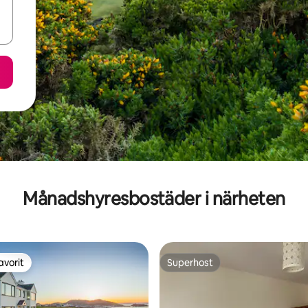
Månadshyresbostäder i närheten
avorit
Superhost
gästfavorit
Superhost