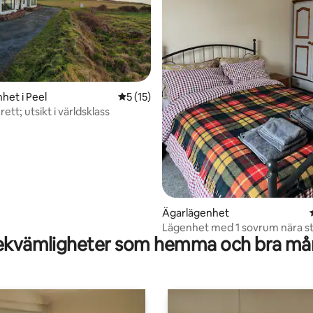
ligt betyg, 104 omdömen
het i Peel
5 av 5 i genomsnittligt betyg, 15 omdöm
5 (15)
rett; utsikt i världsklass
Ägarlägenhet
Lägenhet med 1 sovrum nära s
kvämligheter som hemma och bra mån
Isle of Man