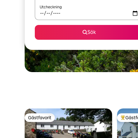
Utcheckning
Sök
Gästfavorit
Gästf
Gästfavorit
Populär 