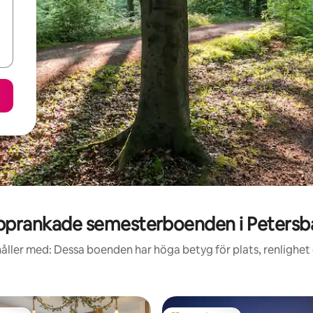
pprankade semesterboenden i Petersb
åller med: Dessa boenden har höga betyg för plats, renlighet