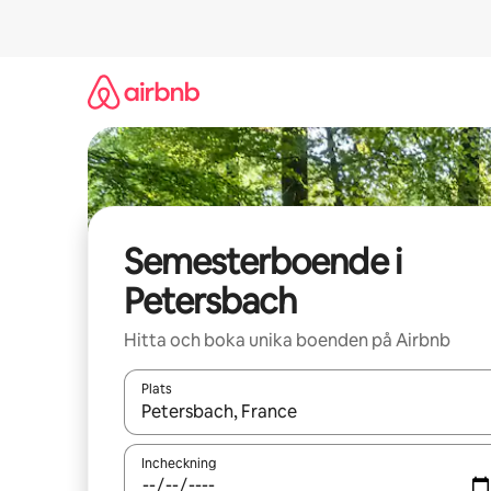
Hoppa
till
innehåll
Semesterboende i
Petersbach
Hitta och boka unika boenden på Airbnb
Plats
När resultaten är tillgängliga kan du navigera me
Incheckning