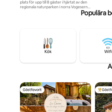
plats för upp till 8 gäster i hjärtat av den
Växtbaser
regionala naturparken i norra Vogeserna.
Populära b
Njut av en lugn vistelse med en privat
terrass, bäddade sängar vid ankomsten
och alla sängkläder och handdukar
tillhandahålls. Perfekt för familjer,
naturälskare, vandrare och
kulturarvsentusiaster, nära Meisenthal
Glassworks Site, Lalique-museet, Bitche-
citadellet och några av regionens
vackraste vandringsleder.
Kök
Wifi
A
Gästfavorit
Gästf
Gästfavorit
Populär 