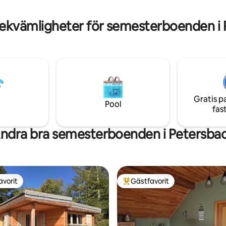
ad frisör 🪷Massage
barn
ekvämligheter för semesterboenden i
Gratis p
Pool
fas
ndra bra semesterboenden i Petersba
avorit
Gästfavorit
gästfavorit
Populär gästfavorit