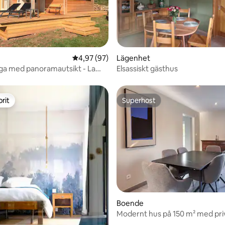
tligt betyg, 21 omdömen
4,97 av 5 i genomsnittligt betyg, 97 omdöm
4,97 (97)
Lägenhet
ga med panoramautsikt - La
Elsassiskt gästhus
rre
rit
Superhost
rit
Superhost
tligt betyg, 16 omdömen
Boende
Modernt hus på 150 m² med pri
garage och terrass