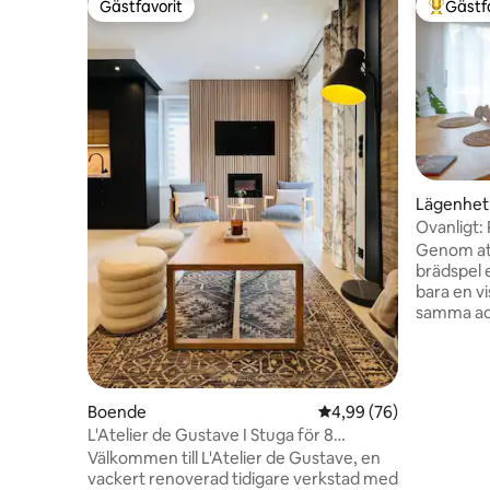
Gästfavorit
Gästf
Gästfavorit
Populär 
Lägenhet
Ovanligt: 
Genom at
brädspel 
bara en vi
samma adr
Cachette L
leksaksbi
eventuell
gaming (3
Boende
4,99 av 5 i genomsnit
4,99 (76)
euro/h) 🍽
L'Atelier de Gustave I Stuga för 8
hemlagad
personer I Norra Vogeserna
Välkommen till L'Atelier de Gustave, en
att 🥐bok
vackert renoverad tidigare verkstad med
Veduppvär