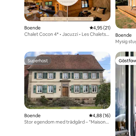
Boende
4,95 av 5 i genomsnit
4,95 (21)
Chalet Cocon 4* • Jacuzzi • Les Chalets
Boende
d'Emilie
Mysig stu
Petite Pie
Superhost
Gästfavo
Superhost
Gästfavo
Boende
4,88 av 5 i genomsnit
4,88 (16)
Stor egendom med trädgård – "Maison
Zielinger"