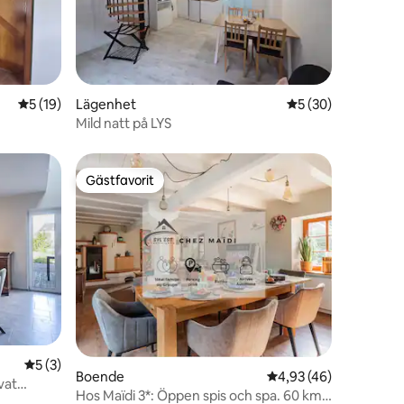
en
5 av 5 i genomsnittligt betyg, 19 omdömen
5 (19)
Lägenhet
5 av 5 i genomsnit
5 (30)
Mild natt på LYS
Gästfavorit
Gästfavorit
5 av 5 i genomsnittligt betyg, 3 omdömen
5 (3)
Boende
4,93 av 5 i genomsnit
4,93 (46)
vat
Hos Maïdi 3*: Öppen spis och spa. 60 km