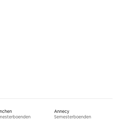
från Strasbourg
en
nchen
Annecy
mesterboenden
Semesterboenden