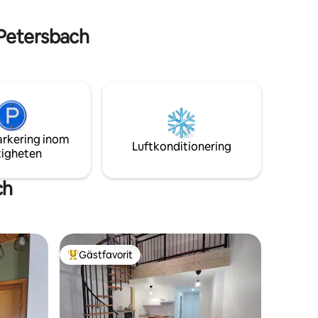
 Petersbach
arkering inom
Luftkonditionering
tigheten
ch
Gästfavorit
Populär gästfavorit