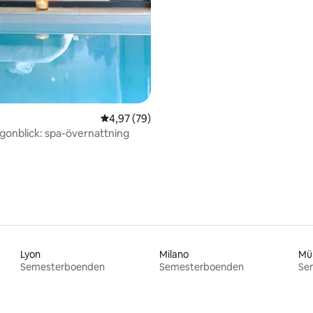
4,97 av 5 i genomsnittligt betyg, 79 omdöm
4,97 (79)
gonblick: spa-övernattning
Lyon
Milano
Mü
Semesterboenden
Semesterboenden
Se