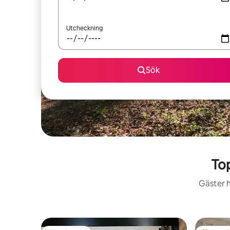
Utcheckning
Sök
To
Gäster h