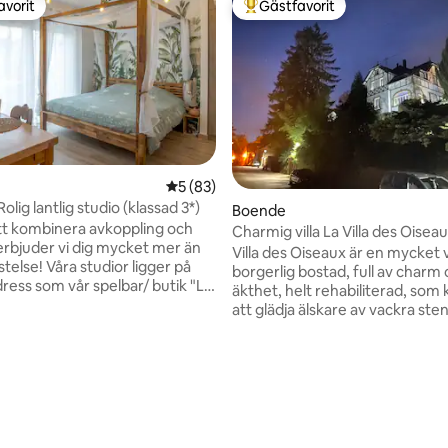
avorit
Gästfavorit
gästfavorit
Populär gästfavorit
5 av 5 i genomsnittligt betyg, 83 omdöm
5 (83)
Rolig lantlig studio (klassad 3*)
Boende
t kombinera avkoppling och
Charmig villa La Villa des Oisea
erbjuder vi dig mycket mer än
Villa des Oiseaux är en mycket
stelse! Våra studior ligger på
borgerlig bostad, full av charm
ess som vår spelbar/ butik "La
äkthet, helt rehabiliterad, som kommer
udique": 🎲Tillgång till vårt
att glädja älskare av vackra stenar
bliotek dygnet runt Och
kommer att ha tillgång till ett pr
t, vid BOKNING: 💾Retro-
utomhusområde för att dela go
 timmar gratis per dag sedan 10
med familjen, med ett stort bord
tligt betyg, 76 omdömen
️Catering på plats (lokala och
och en utomhuslounge, samt e
e produkter) 100% husfrukost
blomsterträdgård på 1 500 m2 a
a minst 24 timmar i förväg
med solstolar spridda över två n
mt nordiskt🛁 bad ✂️
Villan rymmer 6 vuxna och 1 se