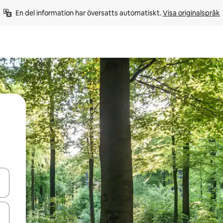
En del information har översatts automatiskt. 
Visa originalspråk
d upp- och nedåtpilarna eller utforska genom att trycka eller svepa.