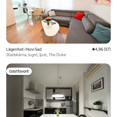
Lägenhet i Novi Sad
4,96 av 5 i g
4,96 (57)
Stadskärna, lugnt, ljust, The Duke
Gästfavorit
Gästfavorit