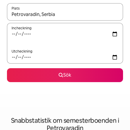
Plats
När resultaten är tillgängliga kan du navigera med upp- och ned
Incheckning
Utcheckning
Sök
Snabbstatistik om semesterboenden i
Petrovaradin