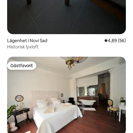
Lägenhet i Novi Sad
4,89 av 5 i g
4,89 (56)
Historisk lyxloft
Gästfavorit
Gästfavorit