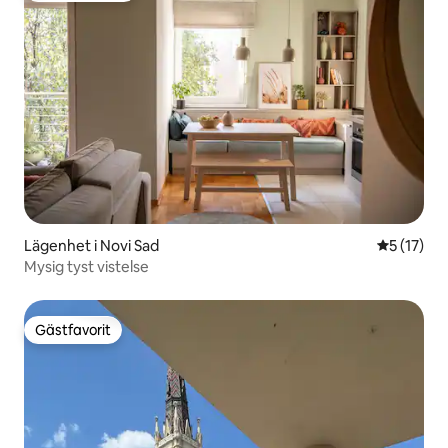
Lägenhet i Novi Sad
5 av 5 i g
5 (17)
Mysig tyst vistelse
Gästfavorit
Gästfavorit