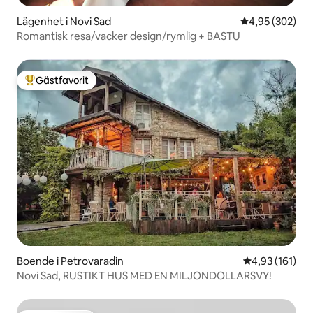
Lägenhet i Novi Sad
4,95 av 5 i ge
4,95 (302)
Romantisk resa/vacker design/rymlig + BASTU
Gästfavorit
Populär gästfavorit
Boende i Petrovaradin
4,93 av 5 i ge
4,93 (161)
Novi Sad, RUSTIKT HUS MED EN MILJONDOLLARSVY!