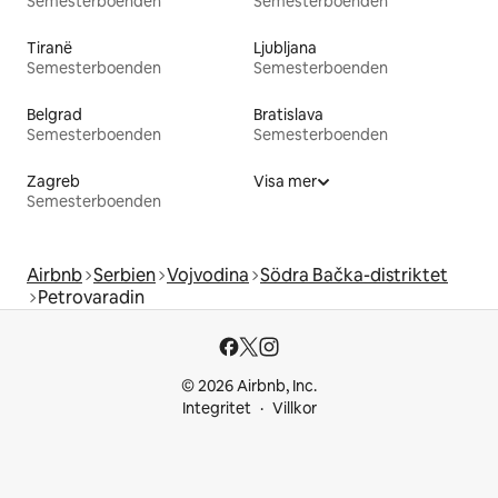
Semesterboenden
Semesterboenden
Tiranë
Ljubljana
Semesterboenden
Semesterboenden
Belgrad
Bratislava
Semesterboenden
Semesterboenden
Zagreb
Visa mer
Semesterboenden
Airbnb
Serbien
Vojvodina
Södra Bačka-distriktet
Petrovaradin
© 2026 Airbnb, Inc.
Integritet
Villkor