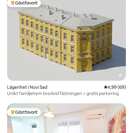
Gästfavorit
Populär gästfavorit
Lägenhet i Novi Sad
4,99 av 5 i g
4,99 (69)
Unikt familjehem bredvid fästningen + gratis parkering
Gästfavorit
Populär gästfavorit