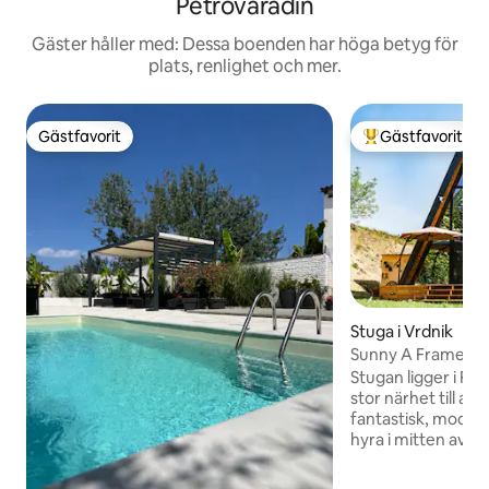
Petrovaradin
Gäster håller med: Dessa boenden har höga betyg för
plats, renlighet och mer.
Gästfavorit
Gästfavorit
Gästfavorit
Populär gästfavor
Stuga i Vrdnik
Sunny A Frame i n
Gora
Stugan ligger i Fru
stor närhet till al
fantastisk, modern
hyra i mitten av n
kan njuta av ren, fri
stjärnhimlen näst