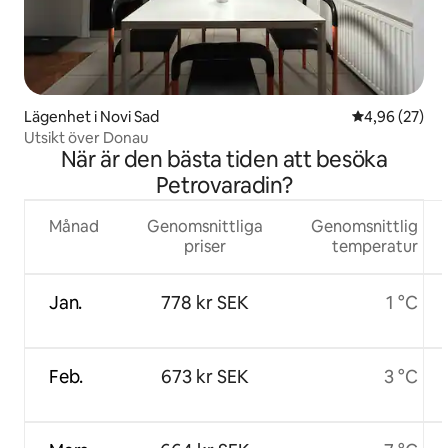
Lägenhet i Novi Sad
4,96 av 5 i g
4,96 (27)
Utsikt över Donau
När är den bästa tiden att besöka
Petrovaradin?
Månad
Genomsnittliga
Genomsnittlig
priser
temperatur
Jan.
778 kr SEK
1 °C
Feb.
673 kr SEK
3 °C