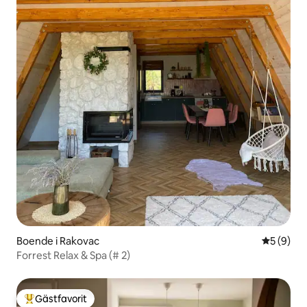
Boende i Rakovac
5 av 5 i 
5 (9)
Forrest Relax & Spa (# 2)
Gästfavorit
Populär gästfavorit