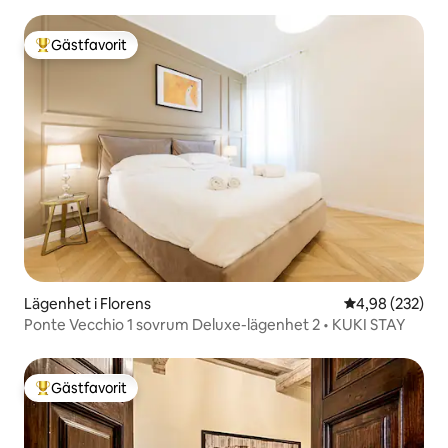
Gästfavorit
Populär gästfavorit
Lägenhet i Florens
4,98 av 5 i ge
4,98 (232)
Ponte Vecchio 1 sovrum Deluxe-lägenhet 2 • KUKI STAY
Gästfavorit
Populär gästfavorit