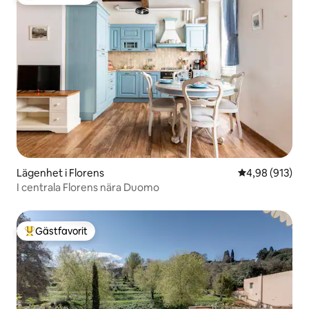
Populär gästfavorit
Lägenhet i Florens
4,98 av 5 i ge
4,98 (913)
I centrala Florens nära Duomo
Gästfavorit
Populär gästfavorit