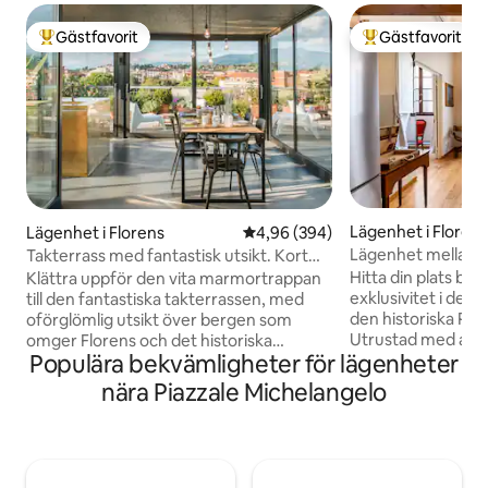
Gästfavorit
Gästfavorit
Populär gästfavorit
Populär gästfavor
Lägenhet i Floren
Lägenhet i Florens
4,96 av 5 i genomsnittligt bety
4,96 (394)
Lägenhet mellan h
Takterrass med fantastisk utsikt. Kort
nära domkyrkan
promenad till Duomo.
Hitta din plats bla
Klättra uppför den vita marmortrappan
exklusivitet i denn
till den fantastiska takterrassen, med
den historiska Pa
oförglömlig utsikt över bergen som
Utrustad med alla
omger Florens och det historiska
Populära bekvämligheter för lägenheter
fascinerar den me
centrum. Denna lägenhet har nyligen
bevarar de urspru
renoverats och blandar olika typer av
nära Piazzale Michelangelo
och en inredning 
arkitektur och design. I lägenheten finns
inspiration. Mörkl
gott om utrymme för din smarta
akustiska gardiner,
arbetsstation: internet är snabbt och
fönstren för en 
pålitligt, tillgängligt från alla hörn. Vi är
Professionella tjä
särskilt noga med att sanera alla kritiska