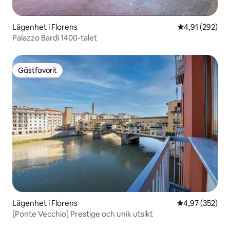
Lägenhet i Florens
4,91 av 5 i ge
4,91 (292)
Palazzo Bardi 1400-talet
Gästfavorit
Gästfavorit
Lägenhet i Florens
4,97 av 5 i ge
4,97 (352)
[Ponte Vecchio] Prestige och unik utsikt