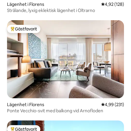
Lägenhet i Florens
4,92 av 5 i ge
4,92 (128)
Strålande, lyxig eklektisk lägenhet i Oltrarno
Gästfavorit
Populär gästfavorit
Lägenhet i Florens
4,99 av 5 i ge
4,99 (231)
Ponte Vecchio-svit med balkong vid Arnofloden
Gästfavorit