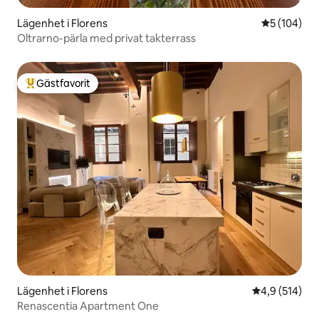
Lägenhet i Florens
5 av 5 i ge
5 (104)
Oltrarno-pärla med privat takterrass
Gästfavorit
Populär gästfavorit
Lägenhet i Florens
4,9 av 5 i ge
4,9 (514)
Renascentia Apartment One