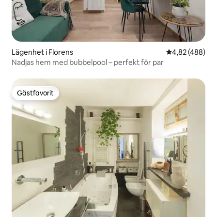
Lägenhet i Florens
4,82 av 5 i ge
4,82 (488)
Nadjas hem med bubbelpool – perfekt för par
Gästfavorit
Gästfavorit