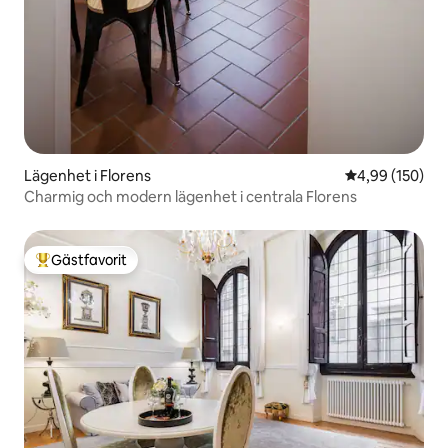
Lägenhet i Florens
4,99 av 5 i ge
4,99 (150)
Charmig och modern lägenhet i centrala Florens
Gästfavorit
Populär gästfavorit