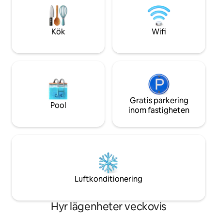
D'Epoca: professio
områden, i synnerhet utrymmet saneras
integritet, överva
med hjälp av ozongeneratorer.
byggnaden, handd
Lägenheten är nyrenoverad med en
Kök
Wifi
sanerade vid 180 °C. Utrymmet är u
mycket speciell smak, blandar olika stilar
för sina höga och
i arkitekturen och designen. Det är en 2
sina stora fönster
våningar lägenhet på sista våningen i en
denna miljö med u
byggnad från mitten av 1900-talet strax
att ge maximal ko
utanför den historiska stadskärnan: på
kommer för arbete 
bottenvåningen finns sovrummen (en
en historisk byggn
svit och ett andra sovrum) badrummet
maximal bekvämlig
och ett garderobsrum. Sviten
Gratis parkering
Pool
dem som reser med
introduceras av ett elegant vardagsrum
inom fastigheten
bullerskyddande g
med en separè industri i glas och järn
integritet). Alla utrymmen i lägenheten
som skiljer den från det dubbla
är privata Välkommen kommunikation
sovrummet med balkong och öppen
via airbnb chatt, e
spis. Det andra sovrummet har en stor
whatsapp Området kring via de' Conti är
garderob med speglar, en fin soffa och
mycket elegant o
två enkelsängar som kan placeras efter
butiker, restauran
ens vilja. Genom en elegant vit
Luftkonditionering
barer. Den ligger i
marmortrappa har vi tillgång till det helt
centrum: Duomo o
nya takköket och den breda terrassen
ligger inom gångavstånd. F
med utsikt över kullarna som omger
Hyr lägenheter veckovis
Conti är det mycket
Florens och fläckar av de gamla