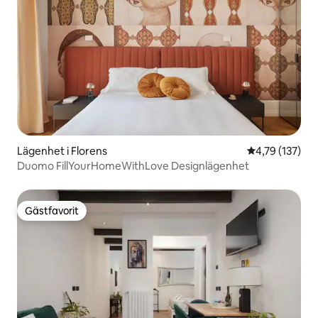
Lägenhet i Florens
4,79 av 5 i ge
4,79 (137)
Duomo FillYourHomeWithLove Designlägenhet
Gästfavorit
Gästfavorit