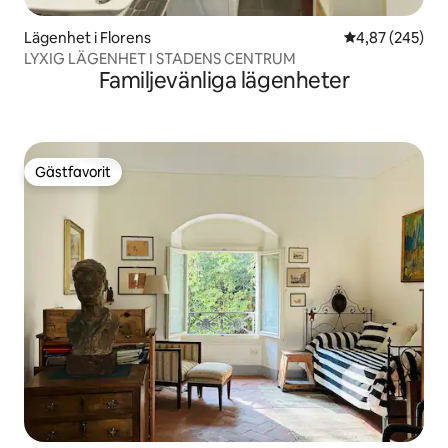
Lägenhet i Florens
4,87 av 5 i ge
4,87 (245)
LYXIG LÄGENHET I STADENS CENTRUM
Familjevänliga lägenheter
Gästfavorit
Gästfavorit