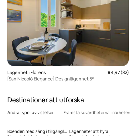
Lägenhet i Florens
4,97 av 5 i g
4,97 (32)
[San Niccolò Elegance] Designlägenhet 5*
Destinationer att utforska
Andra typer av vistelser
Främsta sevärdheterna i närheten
Boenden med säng i tillgänglighetsanpassad höjd
Lägenheter att hyra