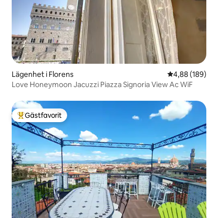
Lägenhet i Florens
4,88 av 5 i ge
4,88 (189)
Love Honeymoon Jacuzzi Piazza Signoria View Ac WiF
Gästfavorit
Populär gästfavorit