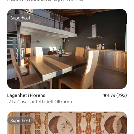
Superhost
Superhost
Lägenhet i Florens
4,79 av 5 i ge
4,79 (793)
.2 La Casa sui Tetti dell 'Oltrarno
Superhost
Superhost