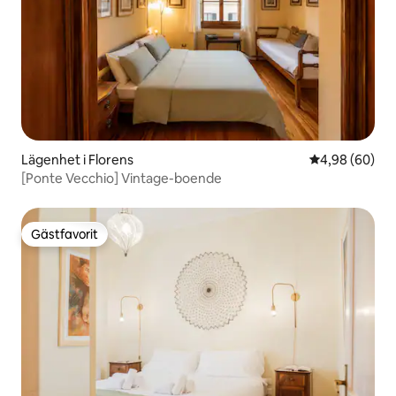
Lägenhet i Florens
4,98 av 5 i g
4,98 (60)
[Ponte Vecchio] Vintage-boende
Gästfavorit
Gästfavorit