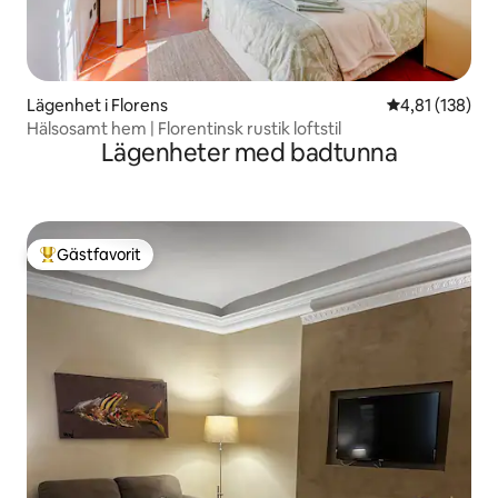
Lägenhet i Florens
4,81 av 5 i ge
4,81 (138)
Hälsosamt hem | Florentinsk rustik loftstil
Lägenheter med badtunna
Gästfavorit
Populär gästfavorit