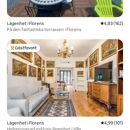
Lägenhet i Florens
4,83 av 5 i ge
4,83 (162)
På den fantastiska terrassen i Florens
Gästfavorit
Populär gästfavorit
Lägenhet i Florens
4,99 av 5 i ge
4,99 (101)
Helrenoverad exklusiv lägenhet i Villa