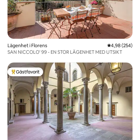
Lägenhet i Florens
4,98 av 5 i ge
4,98 (254)
SAN NICCOLO' 99 - EN STOR LÄGENHET MED UTSIKT
Gästfavorit
Populär gästfavorit