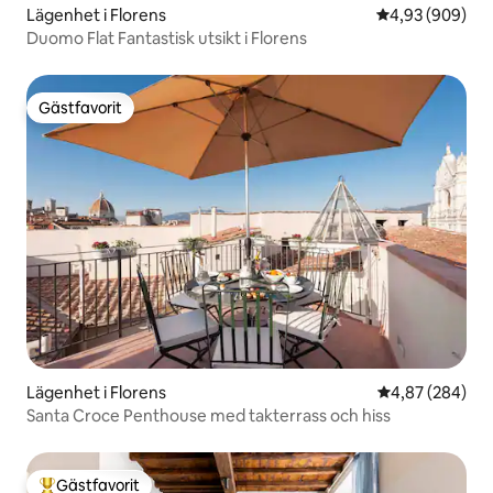
ATT BETALA VÄRDET AV CYKELN PÅ 160
Lägenhet i Florens
4,93 av 5 i ge
4,93 (909)
€. Tack PROMENADER: stadens centrum
Duomo Flat Fantastisk utsikt i Florens
ligger bara 15 minuters promenad. MED
BUSS: några steg från byggnaden finns
bussar till centrum och stationen.
Gästfavorit
Gästfavorit
Lägenhet i Florens
4,87 av 5 i ge
4,87 (284)
Santa Croce Penthouse med takterrass och hiss
Gästfavorit