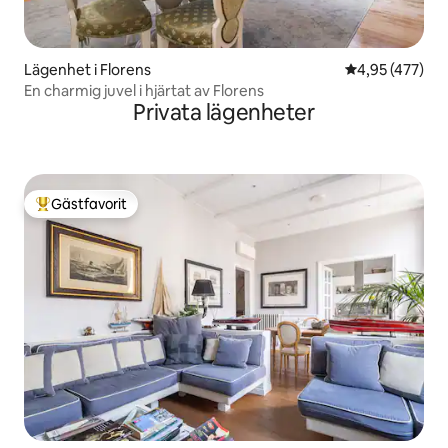
Lägenhet i Florens
4,95 av 5 i ge
4,95 (477)
En charmig juvel i hjärtat av Florens
Privata lägenheter
Gästfavorit
Populär gästfavorit