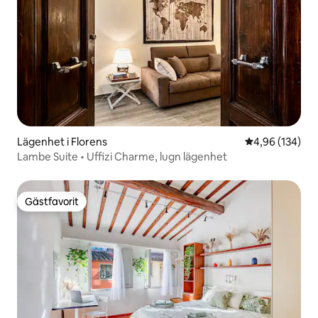
Lägenhet i Florens
4,96 av 5 i ge
4,96 (134)
Lambe Suite • Uffizi Charme, lugn lägenhet
Gästfavorit
Gästfavorit