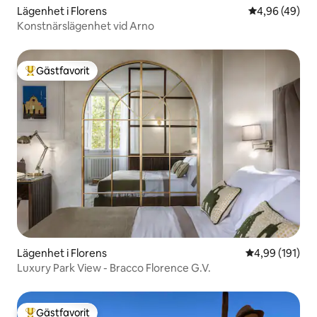
Lägenhet i Florens
4,96 av 5 i g
4,96 (49)
Konstnärslägenhet vid Arno
Gästfavorit
Populär gästfavorit
Lägenhet i Florens
4,99 av 5 i ge
4,99 (191)
Luxury Park View - Bracco Florence G.V.
Gästfavorit