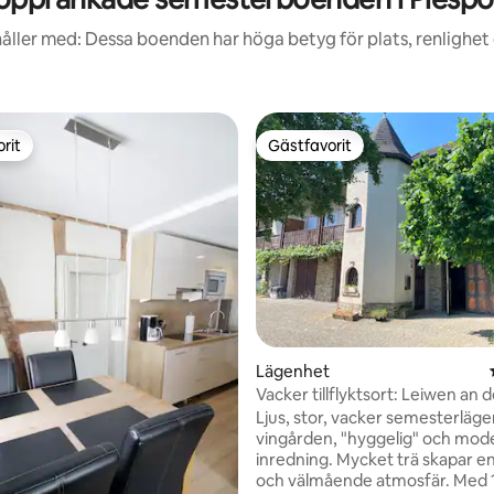
åller med: Dessa boenden har höga betyg för plats, renlighet
rit
Gästfavorit
rit
Gästfavorit
Lägenhet
Vacker tillflyktsort: Leiwen an 
110 m2
Ljus, stor, vacker semesterläg
vingården, "hyggelig" och mod
inredning. Mycket trä skapar e
och välmående atmosfär. Med 