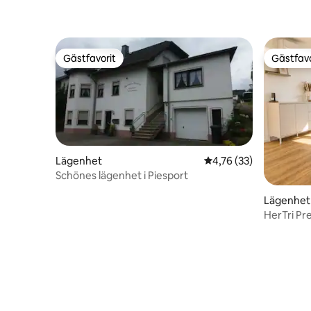
Gästfavorit
Gästfavo
Gästfavorit
Gästfavo
Lägenhet
4,76 av 5 i genomsnit
4,76 (33)
Schönes lägenhet i Piesport
Lägenhet
HerTri P
luftkondi