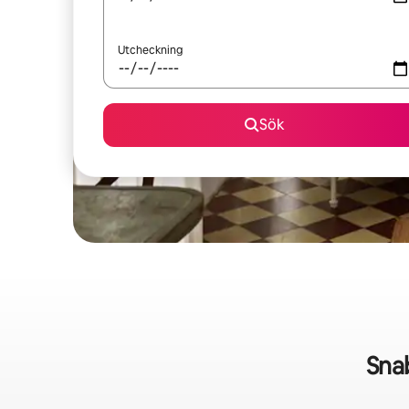
Utcheckning
Sök
Sna