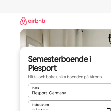
Hoppa
till
innehåll
Semesterboende i
Piesport
Hitta och boka unika boenden på Airbnb
Plats
När resultaten är tillgängliga kan du navigera me
Incheckning