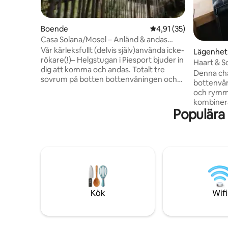
Boende
4,91 av 5 i genomsnit
4,91 (35)
Casa Solana/Mosel – Anländ & andas
djupt
Vår kärleksfullt (delvis själv)använda icke-
Lägenhet
rökare(!)– Helgstugan i Piesport bjuder in
Haart & S
dig att komma och andas. Totalt tre
Denna ch
sovrum på botten bottenvåningen och
bottenvåni
första våningen rymmer upp till åtta
och rymme
personer. Hjärtat: ett ljusgenomsyrat 77
kombiner
m² stort vardagsrum/matplats/kök
Populära
med histo
under taket – med ett stort bord och
vacker ut
fyra soffor. Perfekt för familjer,
Mosel. Observera att lägenheten inte är
naturälskare och små pauser. Obs: Ej
rullstolsanpass
lämplig för personer som är allergiska
hyresperioden ä
mot djurhår. För dem som söker lugn.
sovrum, v
Rökfritt. Utan TV. Inga fester. Inga
Vardagsr
husdjur.
(induktion
Kök
Wifi