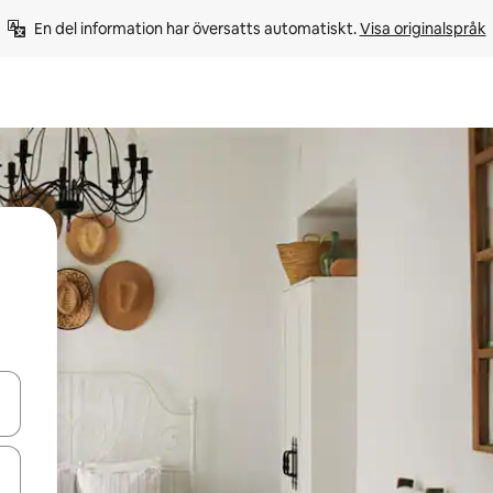
En del information har översatts automatiskt. 
Visa originalspråk
d upp- och nedåtpilarna eller utforska genom att trycka eller svepa.