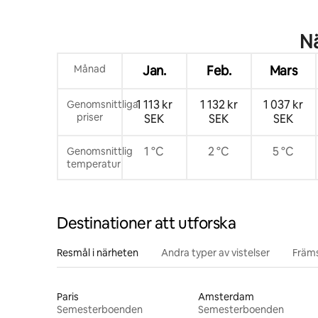
Nä
Månad
Jan.
Feb.
Mars
1 113 kr
1 132 kr
1 037 kr
Genomsnittliga
priser
SEK
SEK
SEK
1 °C
2 °C
5 °C
Genomsnittlig
temperatur
Destinationer att utforska
Resmål i närheten
Andra typer av vistelser
Främs
Paris
Amsterdam
Semesterboenden
Semesterboenden