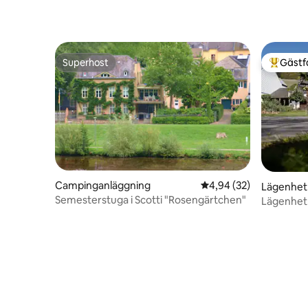
Superhost
Gästf
Superhost
Populär 
Campinganläggning
4,94 av 5 i genomsnit
4,94 (32)
Lägenhet
Semesterstuga i Scotti "Rosengärtchen"
Lägenhet MOSELGARTEN Im Winery
med utsik