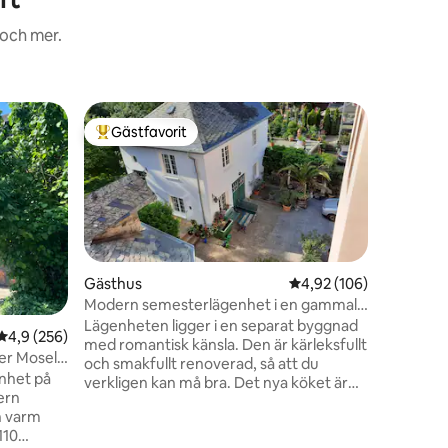
 och mer.
Lägenhe
Gästfavorit
Superho
Populär gästfavorit
Superho
Semester
Drömseme
centralt 
och några
vackra s
Tysklands
ligger i h
öppenhet
Gästhus
4,92 av 5 i genomsnitt
4,92 (106)
fortfaran
Modern semesterlägenhet i en gammal
Moselbyn.
vingård
Lägenheten ligger i en separat byggnad
4,9 av 5 i genomsnittligt betyg, 256 omdömen
4,9 (256)
och koppl
med romantisk känsla. Den är kärleksfullt
erbjuder
der Mosel,
och smakfullt renoverad, så att du
för detta
enhet på
verkligen kan må bra. Det nya köket är
ern
fullt utrustat, det eleganta badrummet
n varm
har ett fönster till trädgården och den
110
mycket bekväma 1,80 m breda sängen