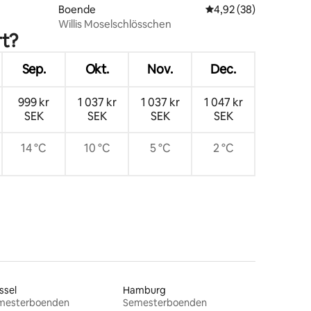
Boende
4,92 av 5 i genomsnit
4,92 (38)
Willis Moselschlösschen
rt?
Sep.
Okt.
Nov.
Dec.
999 kr
1 037 kr
1 037 kr
1 047 kr
SEK
SEK
SEK
SEK
14 °C
10 °C
5 °C
2 °C
ssel
Hamburg
mesterboenden
Semesterboenden