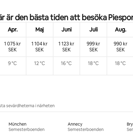
r är den bästa tiden att besöka Piespo
Apr.
Maj
Juni
Juli
Aug.
1 075 kr
1 104 kr
1 123 kr
999 kr
990 kr
SEK
SEK
SEK
SEK
SEK
9 °C
12 °C
16 °C
18 °C
18 °C
ta sevärdheterna i närheten
München
Annecy
Bry
Semesterboenden
Semesterboenden
Se