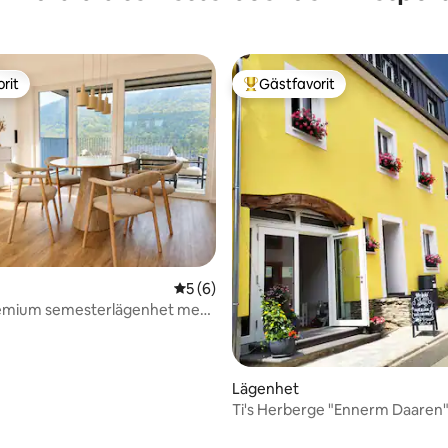
rit
Gästfavorit
rit
Populär gästfavorit
tligt betyg, 33 omdömen
5 av 5 i genomsnittligt betyg, 6 omdöm
5 (6)
remium semesterlägenhet med
tionering
Lägenhet
Ti's Herberge "Ennerm Daaren