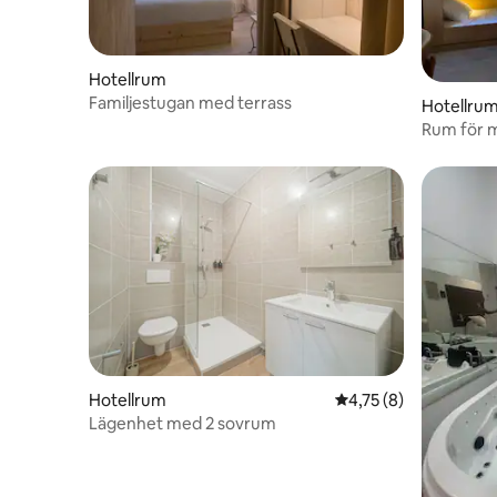
Hotellrum
Familjestugan med terrass
Hotellru
Rum för m
Hotellrum
4,75 av 5 i genomsni
4,75 (8)
Lägenhet med 2 sovrum