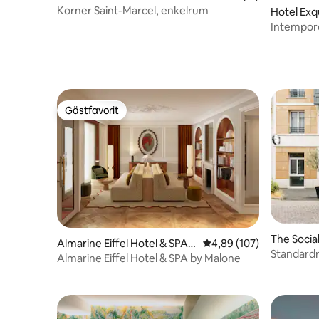
Korner Saint-Marcel, enkelrum
Hotel Exq
Intempor
Gästfavorit
Gästfavorit
The Socia
Almarine Eiffel Hotel & SPA b
4,89 av 5 i genomsnitt
4,89 (107)
nse
Standard
y Malone
Almarine Eiffel Hotel & SPA by Malone