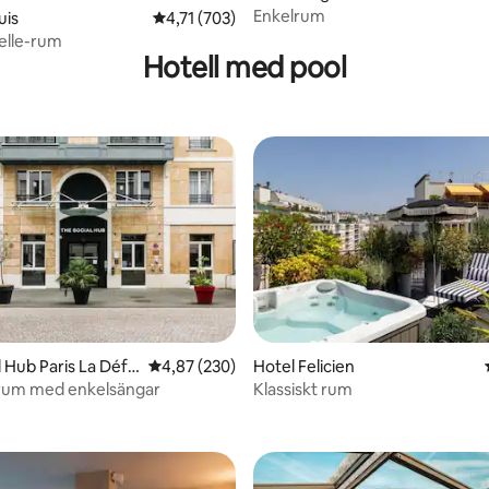
Enkelrum
uis
4,71 av 5 i genomsnittligt betyg, 703 omdöm
4,71 (703)
elle-rum
Hotell med pool
l Hub Paris La Défe
4,87 av 5 i genomsnittligt betyg, 230 omdöm
4,87 (230)
Hotel Felicien
ligt betyg, 107 omdömen
rum med enkelsängar
Klassiskt rum