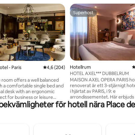
Superhost
Superhost
Hotellrum
4
ttligt betyg, 5 omdömen
tel - Paris
4,6 av 5 i genomsnittligt betyg, 204 omdöm
4,6 (204)
HOTEL AXEL*** DUBBELRUM
MAISON AXEL OPERA PARIS hote
e room offers a well balanced
renoverat är ett 3-stjärnigt hot
th a comfortable single bed and
i hjärtat av PARIS, i 9: e
nal desk with an ergonomic
arrondissementet. Här erbjuds
ect for business or leisure
ekvämligheter för hotell nära Place de 
luftkonditionerade, ljudisolera
s. Choose between a shower or
med nya sängkläder riktade mo
n your private bathroom and
återställande sömn och ett fullt
ws of the boulevard or a
badrum. Frukost serveras där f
courtyard. Designed with all the
till 10:00 varje morgon i form av
 for a restful and productive
med endast färska och
 room blends practicality and