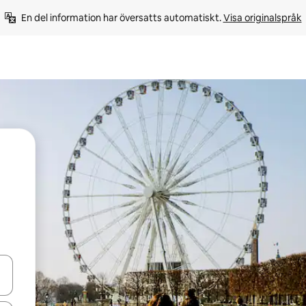
En del information har översatts automatiskt. 
Visa originalspråk
d upp- och nedåtpilarna eller utforska genom att trycka eller svepa.