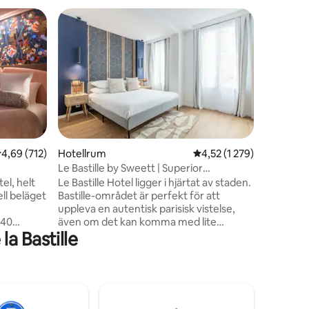
Hotel Joy
Gästfav
Gästfav
Enkelru
Enkelrum
bekvämt 
avkopplan
enkelsän
toalett 
har luftk
gratis alk
inredning
,69 av 5 i genomsnittligt betyg, 712 omdömen
4,69 (712)
Hotellrum
4,52 av 5 i genomsnittl
4,52 (1 279)
en
erbjuder 
Le Bastille by Sweett | Superior
en välkom
dubbelrum
l, helt
Le Bastille Hotel ligger i hjärtat av staden.
bekvämli
ell beläget
Bastille-området är perfekt för att
uppleva en autentisk parisisk vistelse,
 40
även om det kan komma med lite
la Bastille
de rum
enstaka buller. Superior Double Room
t
utstrålar charm och komfort.
 utrustat
Genomtänkta tillbehör och lugna färger
rån 06:30
återspeglar parisisk elegans och
 buffé
fördjupar dig i stadens sofistikerade
atmosfär. Vänligen notera: Hotellet har