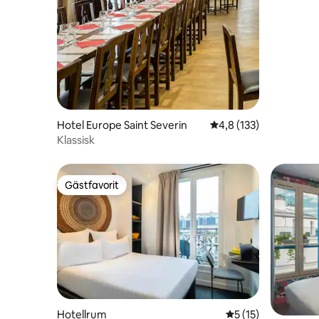
Hotel Europe Saint Severin
4,8 av 5 i genomsnitt
4,8 (133)
Klassisk
Gästfavorit
Gästfavorit
Hotellrum
5 av 5 i genomsnit
5 (15)