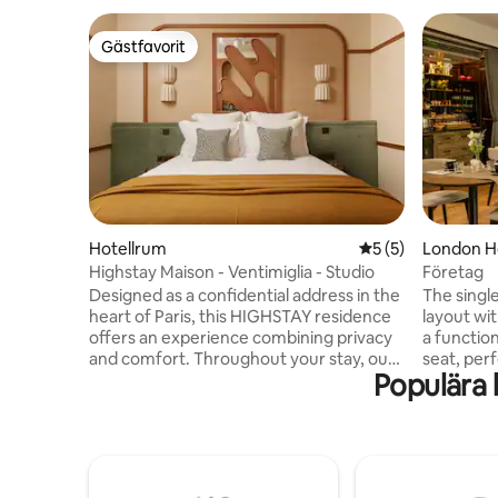
Gästfavorit
Gästfavorit
Hotellrum
5 av 5 i genomsni
5 (5)
London Ho
Highstay Maison - Ventimiglia - Studio
Företag
Designed as a confidential address in the
The singl
heart of Paris, this HIGHSTAY residence
layout wi
offers an experience combining privacy
a functio
and comfort. Throughout your stay, our
seat, perf
Populära b
team remains available to assist with
traveller
requests and arrange tailor-made
bathtub i
services. Housekeeping is provided by
enjoy vie
our dedicated teams. The apartment is
peaceful 
fully equipped to offer autonomy and
essentials
comfort in a warm setting. You can travel
stay, this