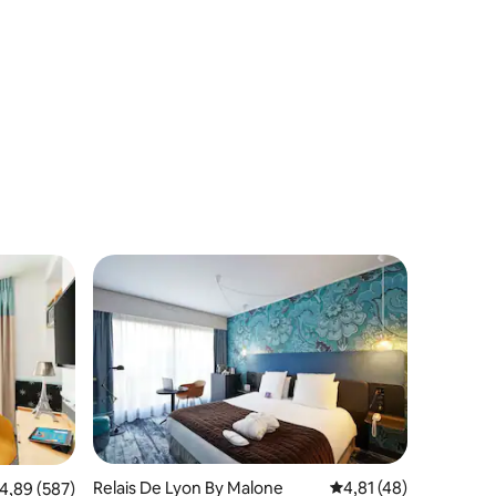
Relais De Lyon By Malone
4,81 av 5 i genomsnit
4,81 (48)
,89 av 5 i genomsnittligt betyg, 587 omdömen
4,89 (587)