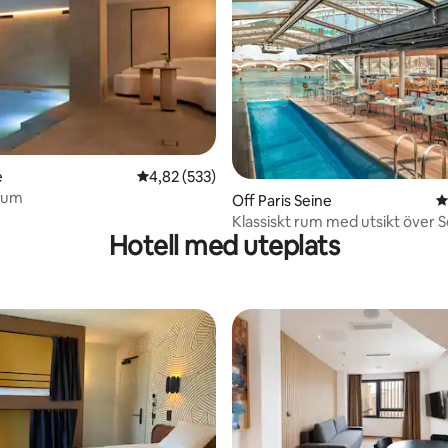
tligt betyg, 12 omdömen
é
4,82 av 5 i genomsnittligt betyg, 533 omdöm
4,82 (533)
 rum
Off Paris Seine
4
Klassiskt rum med utsikt över 
Hotell med uteplats