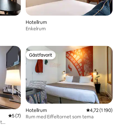
Hotellrum
Enkelrum
Gästfavorit
Gästfavorit
Hotellrum
4,72 av 5 i genomsnittl
4,72 (1 190)
5 av 5 i genomsnittligt betyg, 7 omdömen
5 (7)
Rum med Eiffeltornet som tema
et