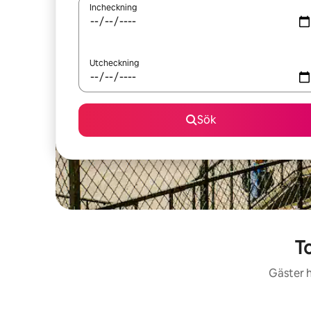
Incheckning
Utcheckning
Sök
To
Gäster h