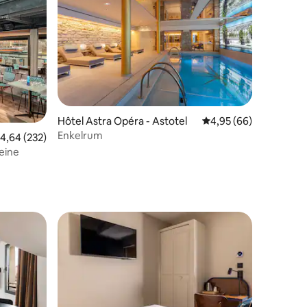
en
Hôtel Astra Opéra - Astotel
4,95 av 5 i genomsnit
4,95 (66)
Enkelrum
,64 av 5 i genomsnittligt betyg, 232 omdömen
4,64 (232)
Seine