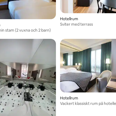
Hotellrum
Sviter med terrass
m
in stam (2 vuxna och 2 barn)
ttligt betyg, 8 omdömen
Hotellrum
Vackert klassiskt rum på hotell
Acanthe