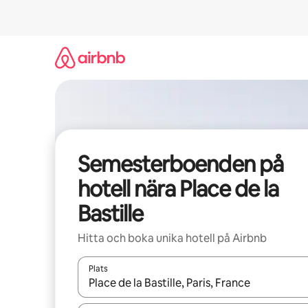
Hoppa
till
innehåll
Semesterboenden på
hotell nära Place de la
Bastille
Hitta och boka unika hotell på Airbnb
Plats
När resultaten är tillgängliga kan du navigera me