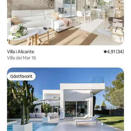
Villa i Alicante
4,91 av 5 i g
4,91 (34)
Villa del Mar 16
Gästfavorit
Gästfavorit