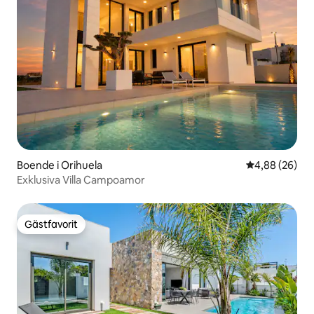
Boende i Orihuela
4,88 av 5 i g
4,88 (26)
Exklusiva Villa Campoamor
Gästfavorit
Gästfavorit