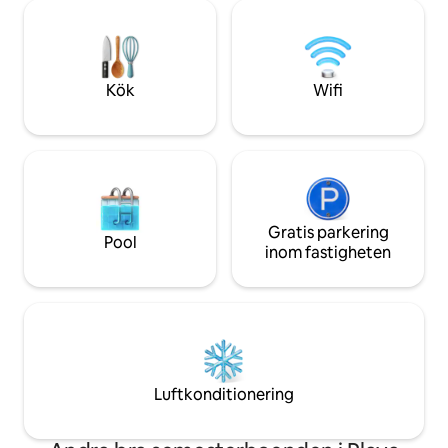
kunna koppla av och njuta av det
Luftkonditionering
fantastiska vädret i Spanien - VÅRA
Vi erbjuder 3 dub
GÄSTER ÄLSKAR DETTA 5-STJÄRNIGA
4 enkelsängar 90*
HUS - DET KOMMER DU OCKSÅ ATT
Kök
Wifi
GÖRA :-)
Gratis parkering
Pool
inom fastigheten
Luftkonditionering