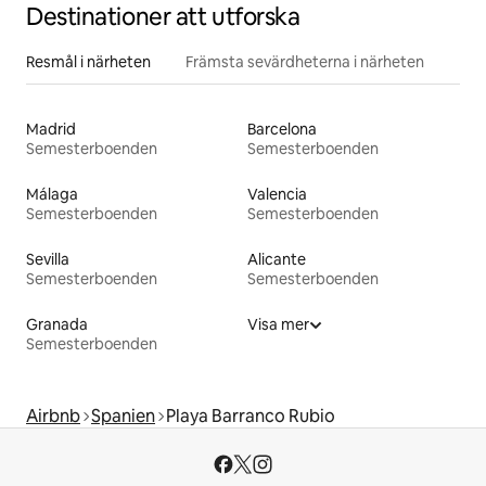
Destinationer att utforska
Resmål i närheten
Främsta sevärdheterna i närheten
Madrid
Barcelona
Semesterboenden
Semesterboenden
Málaga
Valencia
Semesterboenden
Semesterboenden
Sevilla
Alicante
Semesterboenden
Semesterboenden
Granada
Visa mer
Semesterboenden
Airbnb
Spanien
Playa Barranco Rubio