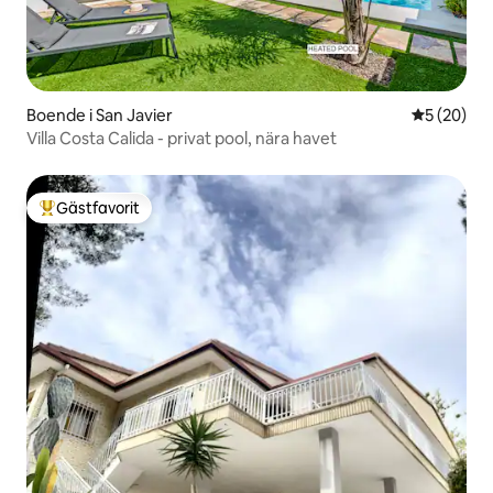
Boende i San Javier
5 av 5 i g
5 (20)
Villa Costa Calida - privat pool, nära havet
Gästfavorit
Populär gästfavorit