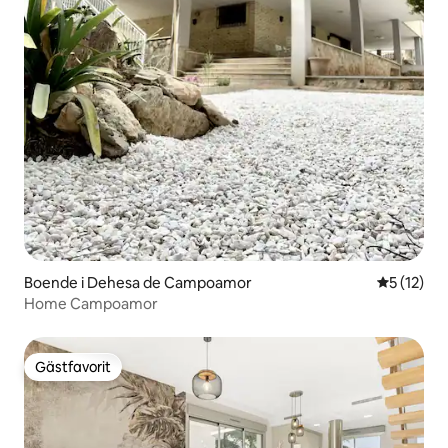
Boende i Dehesa de Campoamor
5 av 5 i g
5 (12)
Home Campoamor
Gästfavorit
Gästfavorit