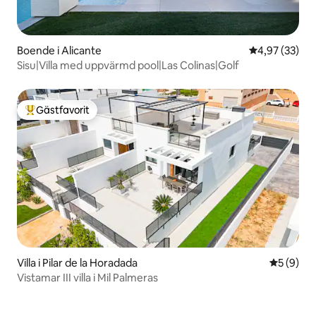
Boende i Alicante
4,97 av 5 i g
4,97 (33)
Sisu|Villa med uppvärmd pool|Las Colinas|Golf
Gästfavorit
Populär gästfavorit
Villa i Pilar de la Horadada
5 av 5 i 
5 (9)
Vistamar III villa i Mil Palmeras