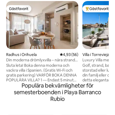
Gästfavorit
Gästfavorit
Gästfavorit
Populär gästfavor
Radhus i Orihuela
4,93 av 5 i genomsnittligt bet
4,93 (56)
Villa i Torrevieja
Din moderna drömlyxvilla – nära strand
Luxury Villa med p
och golf
Sluta leta! Boka denna moderna och
Golf, strand, barer
vackra villa i Spanien. (Gratis Wi-Fi och
storstad eller lug
gratis parkering) VARFÖR BOKA DENNA
din familj eller di
POPULÄRA VILLA? 1 — Endast 5 minuter
detta eleganta ställe a
Populära bekvämligheter för
till La Zenia Shopping mall 2 — Endast 5
lyxvillan har en r
minuter till de stora stränderna 3 —
Privat trädgård 
semesterboenden i Playa Barranco
Endast 5 minuter till de bästa
olika sittplatser, so
Rubio
golfbanorna i Spanien Stor privat terrass,
perfekt för avkop
privat solarium, privat trädgård och
leka över tre våni
tillgång till 2 stora pooler. Denna
takterrass där du 
moderna lyxvilla är gjord för att du ska
över staden och m