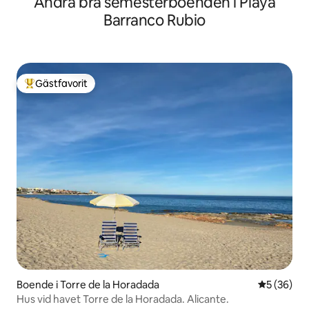
Andra bra semesterboenden i Playa
Barranco Rubio
Gästfavorit
Populär gästfavorit
Boende i Torre de la Horadada
5 av 5 i g
5 (36)
Hus vid havet Torre de la Horadada. Alicante.