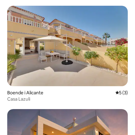
Boende i Alicante
5 av 5 i 
5 (3)
Casa Lazuli