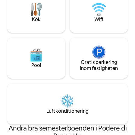
kan du se fram emot magiska kvällar
ikoniska platser ä
under stjärnorna, med avkoppling i
tillflyktsorten för 
bubbelpoolen och middagar utomhus.
komfort, lugn och
Kök
Wifi
En minnesvärd semester väntar dig i
upplevelse
denna del av paradiset!
Gratis parkering
Pool
inom fastigheten
Luftkonditionering
Andra bra semesterboenden i Podere di