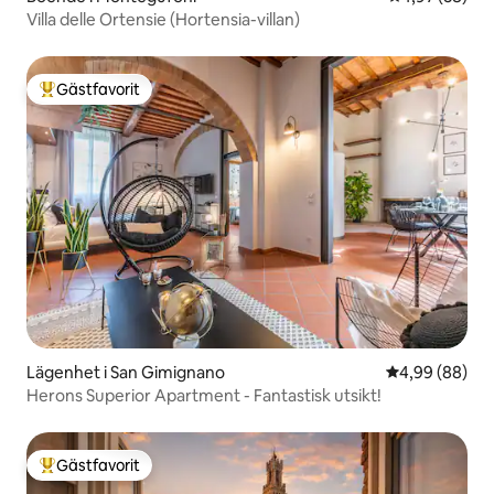
Villa delle Ortensie (Hortensia-villan)
Gästfavorit
Populär gästfavorit
Lägenhet i San Gimignano
4,99 av 5 i g
4,99 (88)
Herons Superior Apartment - Fantastisk utsikt!
Gästfavorit
Populär gästfavorit