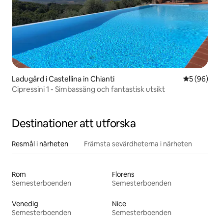
Ladugård i Castellina in Chianti
5 av 5 i g
5 (96)
Cipressini 1 - Simbassäng och fantastisk utsikt
Destinationer att utforska
Resmål i närheten
Främsta sevärdheterna i närheten
Rom
Florens
Semesterboenden
Semesterboenden
Venedig
Nice
Semesterboenden
Semesterboenden