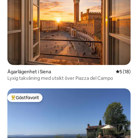
Ägarlägenhet i Siena
5 av 5 i g
5 (18)
Lyxig takvåning med utsikt över Piazza del Campo
Gästfavorit
Populär gästfavorit