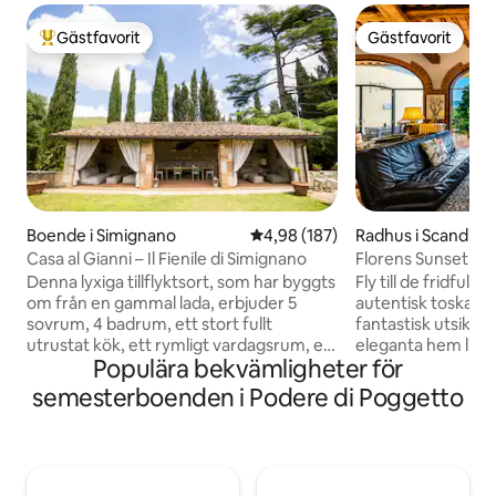
Gästfavorit
Gästfavorit
Populär gästfavorit
Gästfavorit
Boende i Simignano
4,98 av 5 i genomsnittligt bety
4,98 (187)
Radhus i Scandicci
Casa al Gianni – Il Fienile di Simignano
Florens Sunset Hill
Denna lyxiga tillflyktsort, som har byggts
Fly till de fridfulla
om från en gammal lada, erbjuder 5
autentisk toskans
sovrum, 4 badrum, ett stort fullt
fantastisk utsikt ö
utrustat kök, ett rymligt vardagsrum, en
eleganta hem ligge
Populära bekvämligheter för
stor privat trädgård med parkering, en
stadens centrum o
bubbelpool, en uteplats med soffor, en
och är den perfekt
semesterboenden i Podere di Poggetto
grill, en eldstad och ett utomhuskök.
utforska Toscana 
Perfekt för dem som söker en unik
njuter av lugna mo
upplevelse – det kombinerar rustik
solnedgångar och 
charm med moderna bekvämligheter.
omgivande landsk
Perfekt för familjer eller grupper – här
naturen men nära