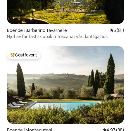
Boende i Barberino Tavarnelle
5 av 5 i g
5 (81)
Njut av fantastisk utsikt i Toscana i vårt lantliga hus
Gästfavorit
Populär gästfavorit
Boende i Montegufoni
4,97 av 5 i g
4,97 (38)