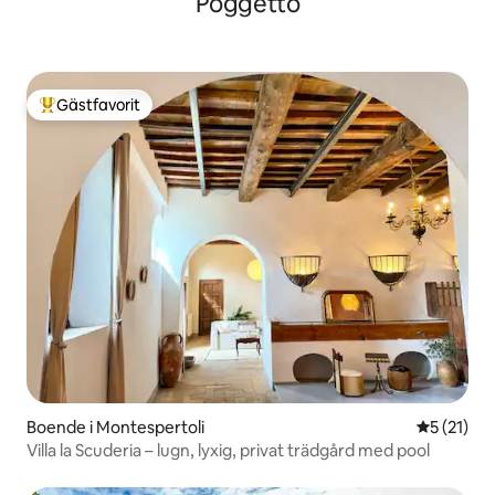
Poggetto
Gästfavorit
Populär gästfavorit
Boende i Montespertoli
5 av 5 i g
5 (21)
Villa la Scuderia – lugn, lyxig, privat trädgård med pool