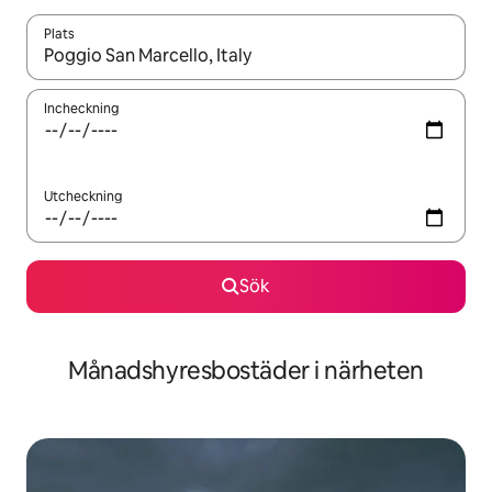
Plats
När resultaten är tillgängliga kan du navigera med upp- och ned
Incheckning
Utcheckning
Sök
Månadshyresbostäder i närheten