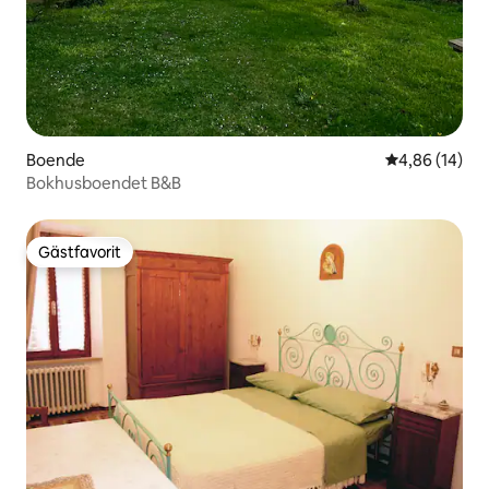
Boende
4,86 av 5 i g
4,86 (14)
Bokhusboendet B&B
Gästfavorit
Gästfavorit