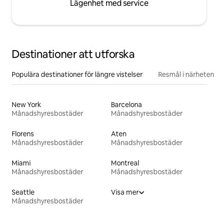
Lägenhet med service
Destinationer att utforska
Populära destinationer för längre vistelser
Resmål i närheten
New York
Barcelona
Månadshyresbostäder
Månadshyresbostäder
Florens
Aten
Månadshyresbostäder
Månadshyresbostäder
Miami
Montreal
Månadshyresbostäder
Månadshyresbostäder
Seattle
Visa mer
Månadshyresbostäder