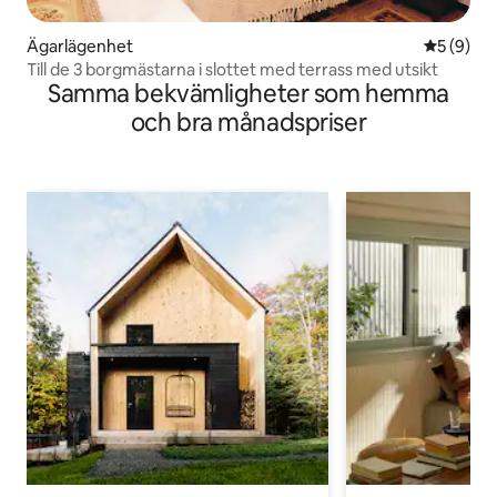
Ägarlägenhet
5 av 5 i 
5 (9)
Till de 3 borgmästarna i slottet med terrass med utsikt
Samma bekvämligheter som hemma
och bra månadspriser