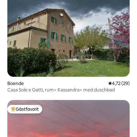
Boende
4,72 av 5 i g
4,72 (29)
Casa Sole e Gatti, rum> Kassandra< med duschbad
Gästfavorit
Populär gästfavorit