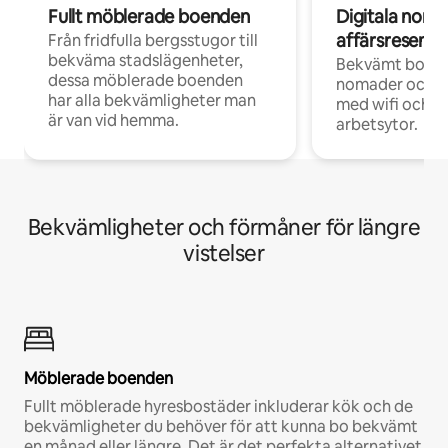
Fullt möblerade boenden
Digitala nom
affärsresenär
Från fridfulla bergsstugor till
bekväma stadslägenheter,
Bekvämt boend
dessa möblerade boenden
nomader och d
har alla bekvämligheter man
med wifi och d
är van vid hemma.
arbetsytor.
Bekvämligheter och förmåner för längre
vistelser
Möblerade boenden
Fullt möblerade hyresbostäder inkluderar kök och de
bekvämligheter du behöver för att kunna bo bekvämt
en månad eller längre. Det är det perfekta alternativet