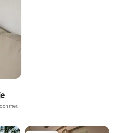
je
 och mer.
Hydda