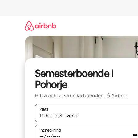
Hoppa
till
innehåll
Semesterboende i
Pohorje
Hitta och boka unika boenden på Airbnb
Plats
När resultaten är tillgängliga kan du navigera me
Incheckning