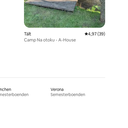
Tält
4,97 av 5 i genomsnit
4,97 (39)
Camp Na otoku - A-House
nchen
Verona
mesterboenden
Semesterboenden