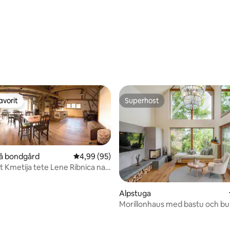
tligt betyg, 45 omdömen
avorit
Superhost
gästfavorit
Superhost
på bondgård
4,99 av 5 i genomsnittligt betyg, 95 omdöm
4,99 (95)
t Kmetija tete Lene Ribnica na
tligt betyg, 99 omdömen
Alpstuga
Morillonhaus med bastu och bu