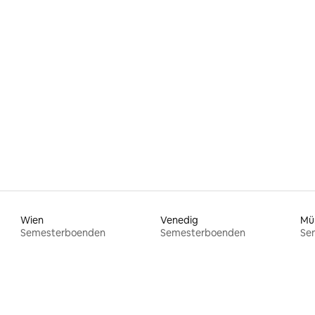
Wien
Venedig
Mü
Semesterboenden
Semesterboenden
Se