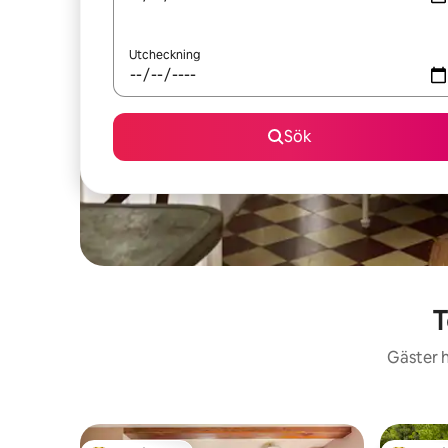
Utcheckning
Sök
T
Gäster h