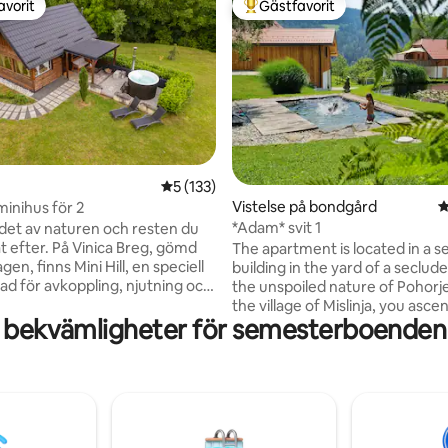
avorit
Gästfavorit
gästfavorit
Populär gästfavorit
ligt betyg, 148 omdömen
5 av 5 i genomsnittligt betyg, 133 omdöm
5 (133)
Vistelse på bondgård
4
 minihus för 2
*Adam* svit 1
judet av naturen och resten du
t efter. På Vinica Breg, gömd
The apartment is located in a s
gen, finns Mini Hill, en speciell
building in the yard of a seclud
pad för avkoppling, njutning och
the unspoiled nature of Pohorj
Detta är inte ett
the village of Mislinja, you ascen
 bekvämligheter för semesterboenden 
turistboende. Mini Hill är en plats
to the homestead along a 1 km 
om letar efter mer än komfort,
macadam road. In the surround
efter en upplevelse. För dem
you can walk through the migh
r enkelhet, som njuter av
forests and plains, cycle along 
v tystnad och tror att skönhet
forest roads and paths, climb in
e små sakerna. Om du är bland
nearby granite climbing area, e
lskar naturen och dess rytm
karst caves Hude luknje or relax