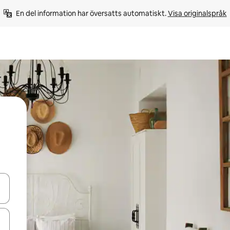
En del information har översatts automatiskt. 
Visa originalspråk
d upp- och nedåtpilarna eller utforska genom att trycka eller svepa.