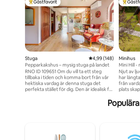
Gästfavorit
Gästf
Populär gästfavorit
Populär 
Stuga
4,99 av 5 i genomsnitt
4,99 (148)
Minihus
Pepparkakshus – mysig stuga på landet
Mini Hill -
RNO ID 109651 Om du vill ta ett steg
Njut av l
tillbaka i tiden och komma bort från vår
har längta
hektiska vardag är denna stuga det
från varda
perfekta stället för dig. Den är idealisk för
plats ska
att njuta av och utforska den vackra
flykt till naturen. 💚 
Populära
sidan av naturen innan du tillbringar
klassiskt 
avkopplande kvällar vid elden. Ta dig tid
för dem s
att koppla av - läs, skriv, rita, tänk eller
de letar 
bara njut av sällskapet eller var aktiv -
som älska
vandra, cykla. Stugan passar verkligen
stunder a
människor som älskar lantstugekänslan
finns i d
och avslappnad atmosfär eller som bas
dem som ä