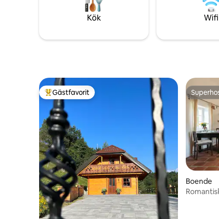
för en dagsutflykter över Slovenija.
är du vä
Kök
Wifi
Gästfavorit
Superho
Populär gästfavorit
Superho
Boende
Romantisk
och bubb