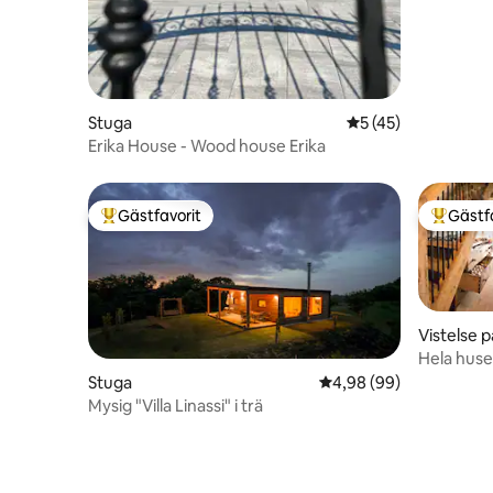
Stuga
5 av 5 i genomsnit
5 (45)
Erika House - Wood house Erika
Gästfavorit
Gästf
Populär gästfavorit
Populär 
Vistelse 
Hela huse
Pohorju
Stuga
4,98 av 5 i genomsnit
4,98 (99)
Mysig "Villa Linassi" i trä