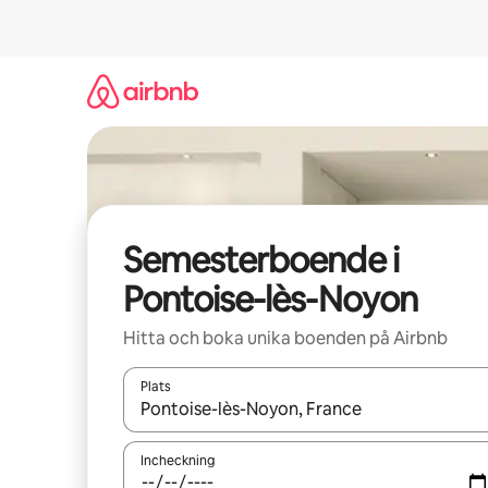
Hoppa
till
innehåll
Semesterboende i
Pontoise-lès-Noyon
Hitta och boka unika boenden på Airbnb
Plats
När resultaten är tillgängliga kan du navigera me
Incheckning