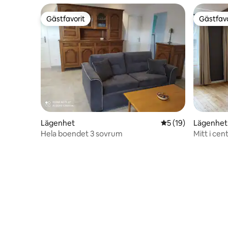
Gästfavorit
Gästfavo
Gästfavorit
Gästfavo
Lägenhet
5 av 5 i genomsnit
5 (19)
Lägenhet
Hela boendet 3 sovrum
Mitt i cen
Renovera