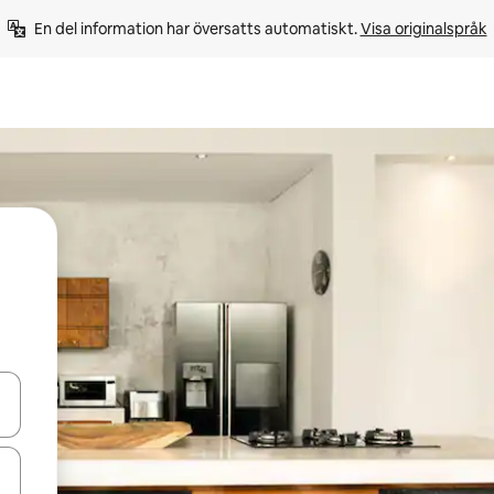
En del information har översatts automatiskt. 
Visa originalspråk
d upp- och nedåtpilarna eller utforska genom att trycka eller svepa.