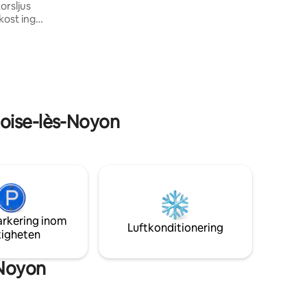
orsljus
från Roissy / 8 minuter från motorväg A1
stadens
um. 10
toise-lès-Noyon
arkering inom
Luftkonditionering
tigheten
-Noyon