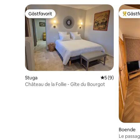
Gästfavorit
Gästf
Gästfavorit
Populär 
Stuga
5 av 5 i genomsni
5 (9)
Château de la Follie - Gîte du Bourgot
Boende
Le passag