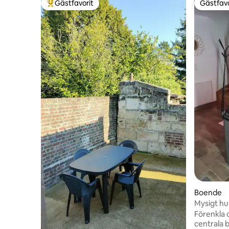
Gästfavorit
Gästfavo
Populär gästfavorit
Gästfavo
Boende
Mysigt hu
Förenkla di
centrala b