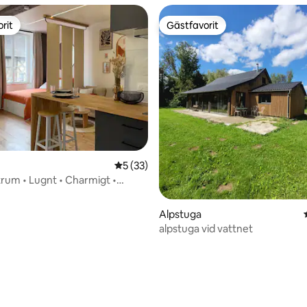
rit
Gästfavorit
rit
Gästfavorit
tligt betyg, 19 omdömen
5 av 5 i genomsnittligt betyg, 33 omdöm
5 (33)
trum • Lugnt • Charmigt •
t
Alpstuga
alpstuga vid vattnet