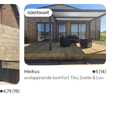
Gästfavorit
Gästfavorit
Minihus
5 av 5 i genomsnit
5 (14)
avslappnande komfort Tiny Zoelie & Lou
4,79 av 5 i genomsnittligt betyg, 19 omdömen
4,79 (19)
en