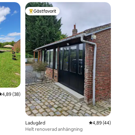
Gästfavorit
Populär gästfavorit
en
4,89 av 5 i genomsnittligt betyg, 38 omdömen
4,89 (38)
Ladugård
4,89 av 5 i genomsnit
4,89 (44)
Helt renoverad anhängning