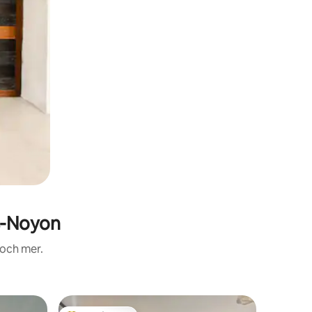
s-Noyon
 och mer.
Boende