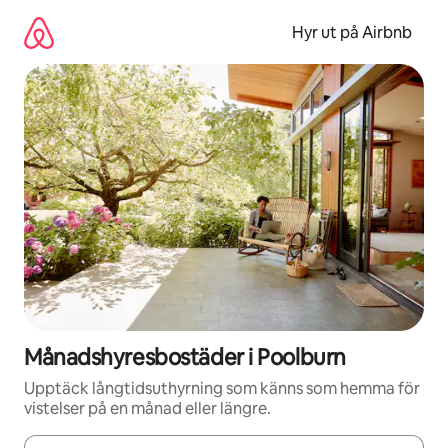
Hoppa
till
Hyr ut på Airbnb
innehåll
Månadshyresbostäder i Poolburn
Upptäck långtidsuthyrning som känns som hemma för
vistelser på en månad eller längre.