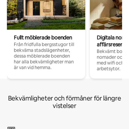
Fullt möblerade boenden
Digitala nom
affärsresenär
Från fridfulla bergsstugor till
bekväma stadslägenheter,
Bekvämt boend
dessa möblerade boenden
nomader och d
har alla bekvämligheter man
med wifi och d
är van vid hemma.
arbetsytor.
Bekvämligheter och förmåner för längre
vistelser