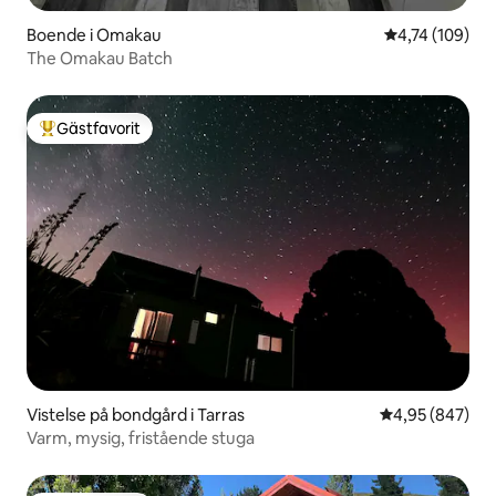
Boende i Omakau
4,74 av 5 i ge
4,74 (109)
The Omakau Batch
Gästfavorit
Populär gästfavorit
Vistelse på bondgård i Tarras
4,95 av 5 i ge
4,95 (847)
Varm, mysig, fristående stuga