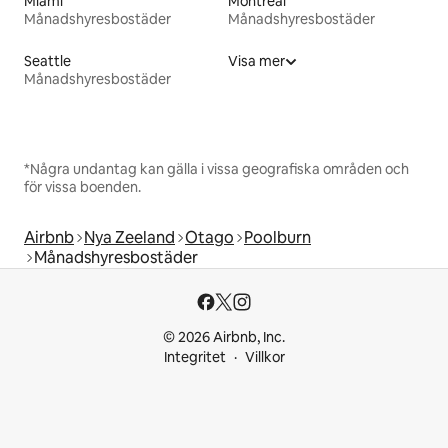
Miami
Montreal
Månadshyresbostäder
Månadshyresbostäder
Seattle
Visa mer
Månadshyresbostäder
*Några undantag kan gälla i vissa geografiska områden och
för vissa boenden.
Airbnb
Nya Zeeland
Otago
Poolburn
Månadshyresbostäder
© 2026 Airbnb, Inc.
Integritet
Villkor