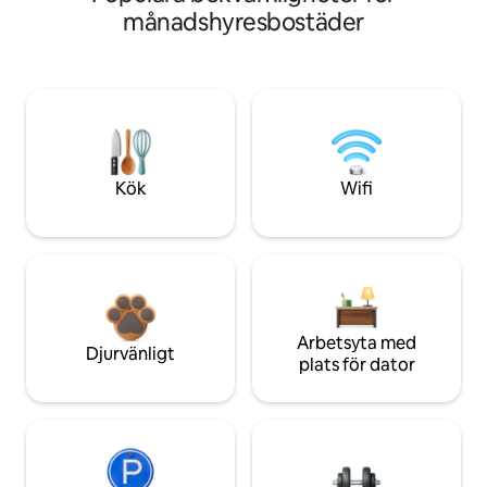
månadshyresbostäder
Kök
Wifi
Arbetsyta med
Djurvänligt
plats för dator