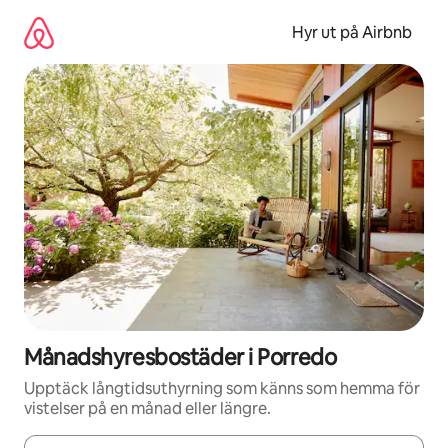
Hoppa
till
Hyr ut på Airbnb
innehåll
Månadshyresbostäder i Porredo
Upptäck långtidsuthyrning som känns som hemma för
vistelser på en månad eller längre.