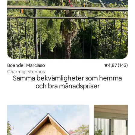
Boende i Marciaso
4,87 av 5 i ge
4,87 (143)
Charmigt stenhus
Samma bekvämligheter som hemma
och bra månadspriser