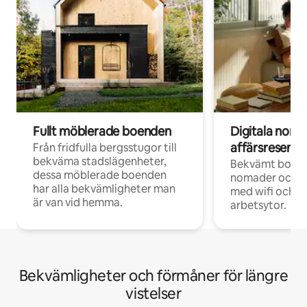
Fullt möblerade boenden
Digitala nom
affärsresenär
Från fridfulla bergsstugor till
bekväma stadslägenheter,
Bekvämt boend
dessa möblerade boenden
nomader och d
har alla bekvämligheter man
med wifi och d
är van vid hemma.
arbetsytor.
Bekvämligheter och förmåner för längre
vistelser