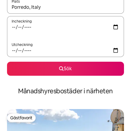
Plats
När resultaten är tillgängliga kan du navigera med upp- och ned
Incheckning
Utcheckning
Sök
Månadshyresbostäder i närheten
Gästfavorit
Gästfavorit