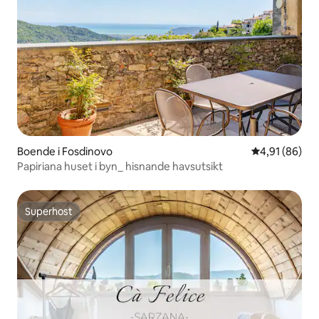
Boende i Fosdinovo
4,91 av 5 i g
4,91 (86)
Papiriana huset i byn_ hisnande havsutsikt
Superhost
Superhost