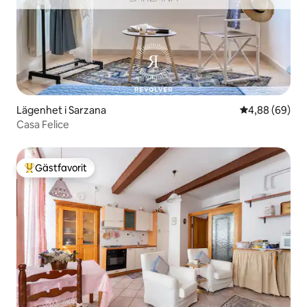
Lägenhet i Sarzana
4,88 av 5 i g
4,88 (69)
Casa Felice
Gästfavorit
Populär gästfavorit