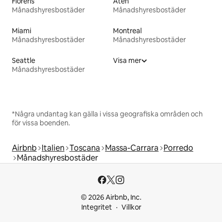
Florens
Aten
Månadshyresbostäder
Månadshyresbostäder
Miami
Montreal
Månadshyresbostäder
Månadshyresbostäder
Seattle
Visa mer
Månadshyresbostäder
*Några undantag kan gälla i vissa geografiska områden och
för vissa boenden.
Airbnb
Italien
Toscana
Massa-Carrara
Porredo
Månadshyresbostäder
© 2026 Airbnb, Inc.
Integritet
Villkor