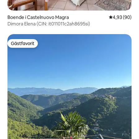
Boende i Castelnuovo Magra
4,93 av 5 i g
4,93 (90)
Dimora Elena (CIN: it011011c2ah8695si)
Gästfavorit
Gästfavorit