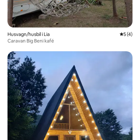
Husvagn/husbil i Lia
5 av 5 i 
5 (4)
Caravan Big Beni kafé