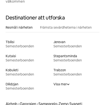
välkommen
Destinationer att utforska
Resmål i närheten
Främsta sevärdheterna i närheten
Tbilisi
Jerevan
Semesterboenden
Semesterboenden
Kutaisi
Stepantsminda
Semesterboenden
Semesterboenden
Kobuleti
Trabzon
Semesterboenden
Semesterboenden
Dilidzjan
Visa mer
Semesterboenden
Airbnb
Georgien
Samegrelo-Zemo Svaneti