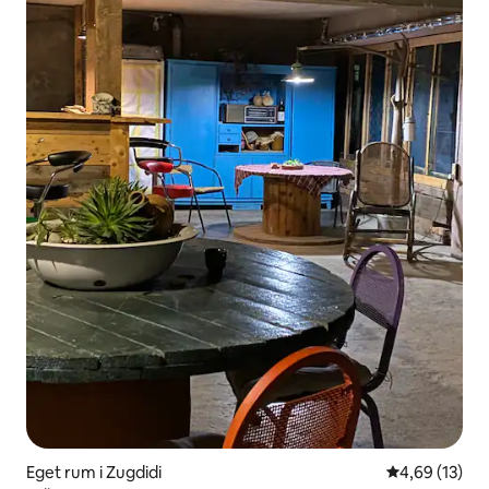
Eget rum i Zugdidi
4,69 av 5 i g
4,69 (13)