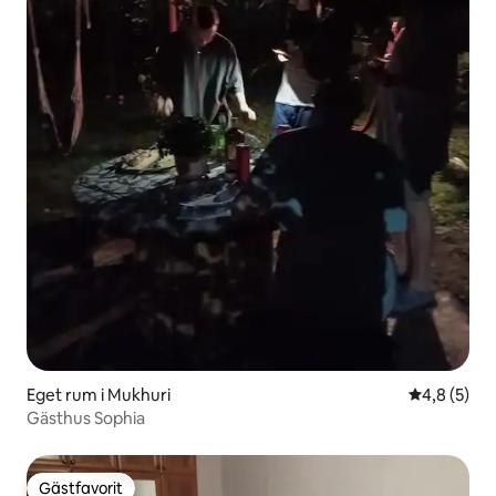
Eget rum i Mukhuri
4,8 av 5 i 
4,8 (5)
Gästhus Sophia
Gästfavorit