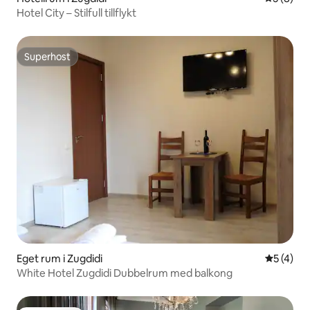
Hotel City – Stilfull tillflykt
Superhost
Superhost
Eget rum i Zugdidi
5 av 5 i 
5 (4)
White Hotel Zugdidi Dubbelrum med balkong