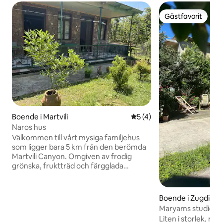
Gästfavorit
Gästfavorit
Boende i Martvili
5 av 5 i genomsnittligt b
5 (4)
Naros hus
Välkommen till vårt mysiga familjehus
som ligger bara 5 km från den berömda
Martvili Canyon. Omgiven av frodig
grönska, fruktträd och färgglada
blommor erbjuder vårt ställe en lugn
tillflyktsort bort från bullret, men ändå
nära hjärtat av Martvili. Det är den
Boende i Zugdidi
perfekta tillflyktsorten för familjer eller
Maryams studiolä
grupper av vänner som vill koppla av,
Liten i storlek, men