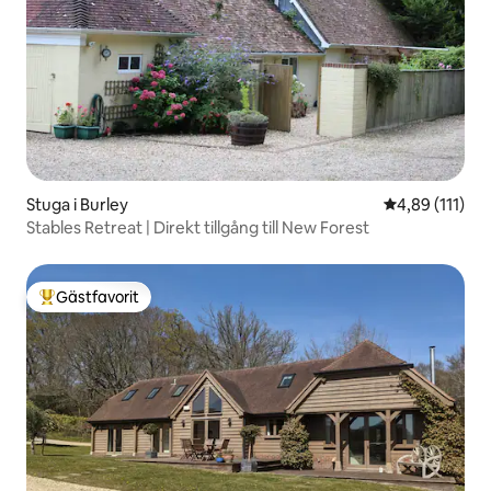
Stuga i Burley
4,89 av 5 i g
4,89 (111)
Stables Retreat | Direkt tillgång till New Forest
Gästfavorit
Populär gästfavorit