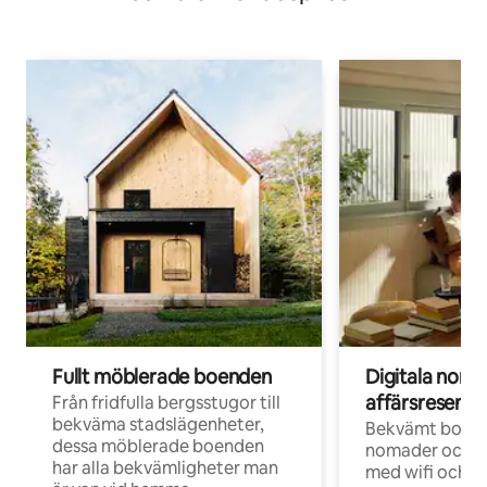
Fullt möblerade boenden
Digitala nom
affärsresenär
Från fridfulla bergsstugor till
bekväma stadslägenheter,
Bekvämt boend
dessa möblerade boenden
nomader och d
har alla bekvämligheter man
med wifi och d