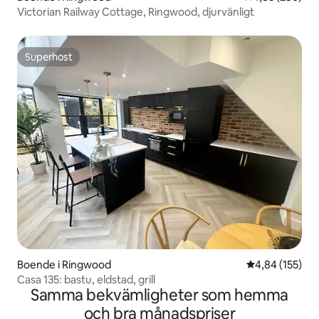
Victorian Railway Cottage, Ringwood, djurvänligt
Superhost
Superhost
Boende i Ringwood
4,84 av 5 i ge
4,84 (155)
Casa 135: bastu, eldstad, grill
Samma bekvämligheter som hemma
och bra månadspriser