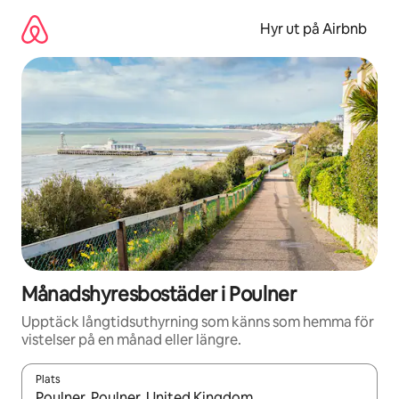
Hoppa
till
Hyr ut på Airbnb
innehåll
Månadshyresbostäder i Poulner
Upptäck långtidsuthyrning som känns som hemma för
vistelser på en månad eller längre.
Plats
När resultaten är tillgängliga kan du navigera med upp- och ned