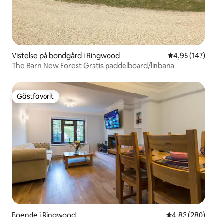
Vistelse på bondgård i Ringwood
4,95 av 5 i ge
4,95 (147)
The Barn New Forest Gratis paddelboard/linbana
Gästfavorit
Gästfavorit
Boende i Ringwood
4,83 av 5 i ge
4,83 (280)