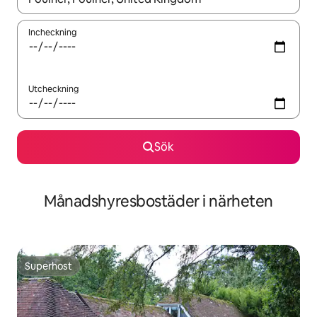
Incheckning
Utcheckning
Sök
Månadshyresbostäder i närheten
Superhost
Superhost