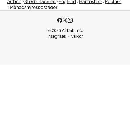
Airbnb
Storbritannien
England
Hampshire
Poulner
Månadshyresbostäder
© 2026 Airbnb, Inc.
Integritet
Villkor