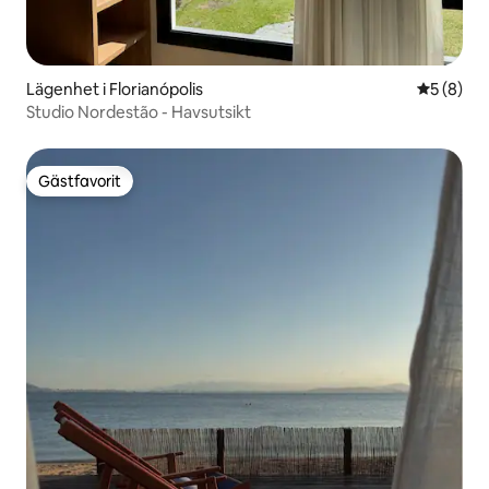
Lägenhet i Florianópolis
5 av 5 i 
5 (8)
Studio Nordestão - Havsutsikt
Gästfavorit
Gästfavorit