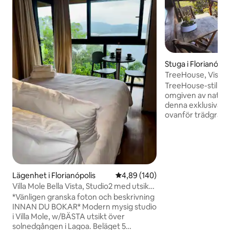
Stuga i Florianópol
TreeHouse, Vista
av natur!
TreeHouse-stil st
omgiven av naturen
denna exklusiva s
ovanför trädgrän
en paradisisk utsi
kristallklar kanal o
Det finns ingen tillg
vilket gör det till e
naturälskare, äve
älskar vandring oc
Lägenhet i Florianópolis
4,89 av 5 i genomsnittligt bety
4,89 (140)
15 minuters prome
Villa Mole Bella Vista, Studio2 med utsikt /
parkeringsplatser
Jacuzzi / BBQ
*Vänligen granska foton och beskrivning
kollektivtrafik.
INNAN DU BOKAR* Modern mysig studio
i Villa Mole, w/BÄSTA utsikt över
solnedgången i Lagoa. Beläget 5