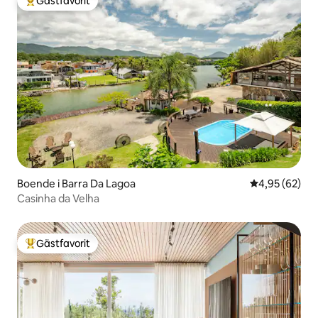
Gästfavorit
Populär gästfavorit
Boende i Barra Da Lagoa
4,95 av 5 i g
4,95 (62)
Casinha da Velha
Gästfavorit
Populär gästfavorit