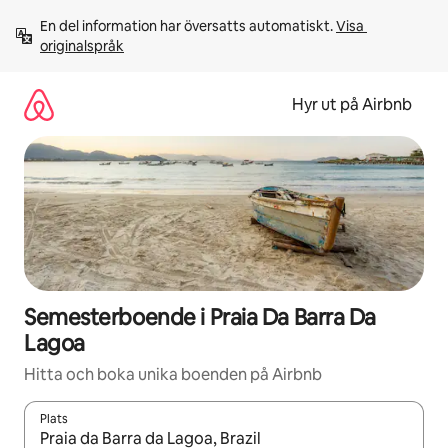
Hoppa
En del information har översatts automatiskt. 
Visa 
till
originalspråk
innehåll
Hyr ut på Airbnb
Semesterboende i Praia Da Barra Da
Lagoa
Hitta och boka unika boenden på Airbnb
Plats
När resultaten är tillgängliga kan du navigera med upp- och ned