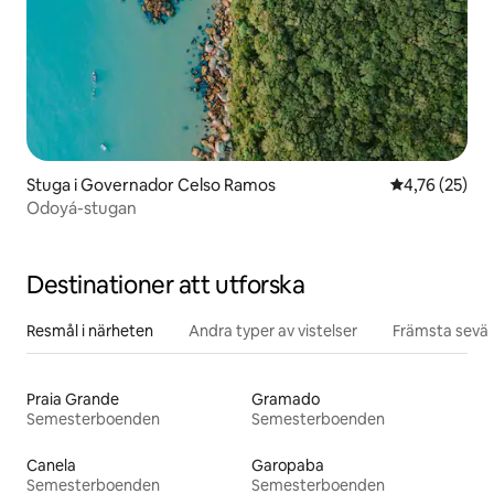
Stuga i Governador Celso Ramos
4,76 av 5 i g
4,76 (25)
Odoyá-stugan
Destinationer att utforska
Resmål i närheten
Andra typer av vistelser
Främsta sevär
Praia Grande
Gramado
Semesterboenden
Semesterboenden
Canela
Garopaba
Semesterboenden
Semesterboenden