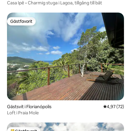
Casa Ipê • Charmig stuga i Lagoa, tillgång till båt
Gästfavorit
Gästfavorit
Gästsvit i Florianópolis
4,97 av 5 i g
4,97 (72)
Loft i Praia Mole