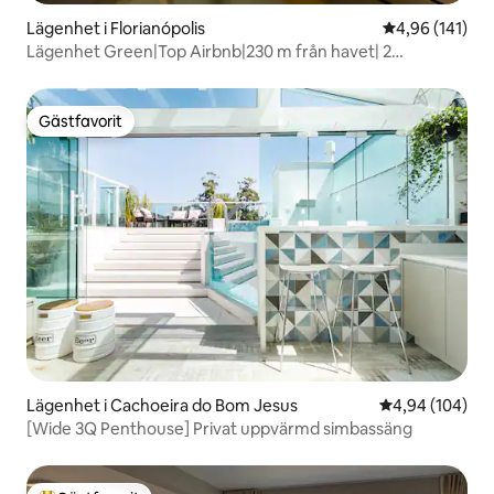
Lägenhet i Florianópolis
4,96 av 5 i ge
4,96 (141)
Lägenhet Green|Top Airbnb|230 m från havet| 2
sviter|Jacuzzi
Gästfavorit
Gästfavorit
Lägenhet i Cachoeira do Bom Jesus
4,94 av 5 i ge
4,94 (104)
[Wide 3Q Penthouse] Privat uppvärmd simbassäng