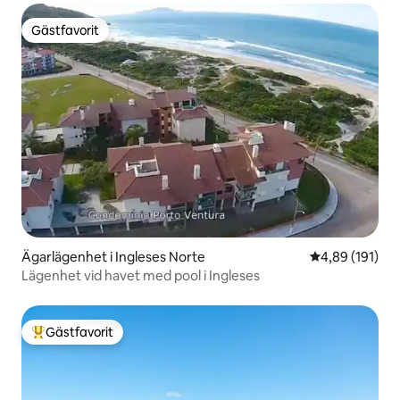
Gästfavorit
Gästfavorit
Ägarlägenhet i Ingleses Norte
4,89 av 5 i ge
4,89 (191)
Lägenhet vid havet med pool i Ingleses
Gästfavorit
Populär gästfavorit