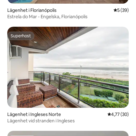
Lägenhet i Florianópolis
5 av 5 i g
5 (39)
Estrela do Mar - Engelska, Florianópolis
Superhost
Superhost
Lägenhet i Ingleses Norte
4,77 av 5 i g
4,77 (30)
Lägenhet vid stranden i Ingleses