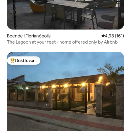
Boende i Florianópolis
4,98 av 5 i ge
4,98 (161)
The Lagoon at your feet - home offered only by Airbnb
Gästfavorit
Populär gästfavorit