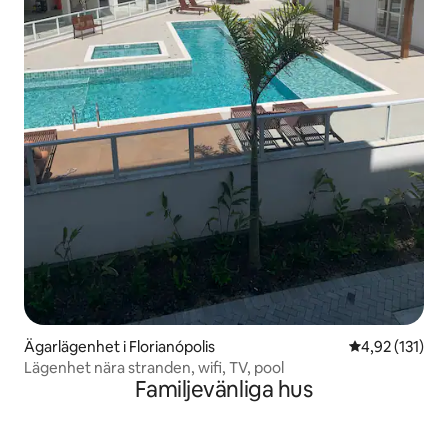
Ägarlägenhet i Florianópolis
4,92 av 5 i ge
4,92 (131)
Lägenhet nära stranden, wifi, TV, pool
Familjevänliga hus