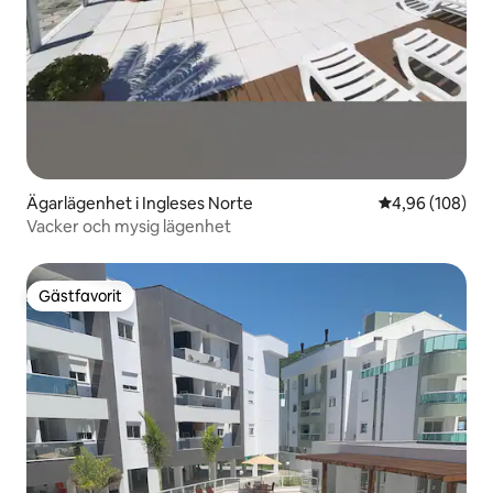
Ägarlägenhet i Ingleses Norte
4,96 av 5 i ge
4,96 (108)
Vacker och mysig lägenhet
Gästfavorit
Gästfavorit