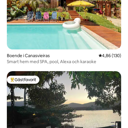
Boende i Canasvieiras
4,86 av 5 i ge
4,86 (130)
Smart hem med SPA, pool, Alexa och karaoke
Gästfavorit
Populär gästfavorit