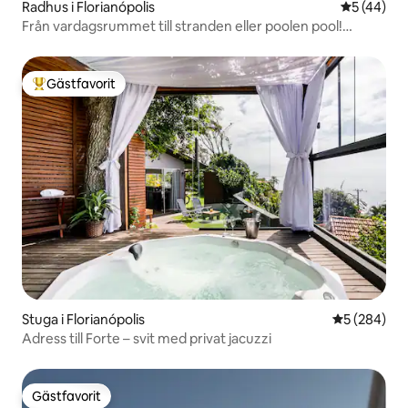
Radhus i Florianópolis
5 av 5 i g
5 (44)
Från vardagsrummet till stranden eller poolen pool!
Underbar solnedgång
Gästfavorit
Populär gästfavorit
Stuga i Florianópolis
5 av 5 i ge
5 (284)
Adress till Forte – svit med privat jacuzzi
Gästfavorit
Gästfavorit