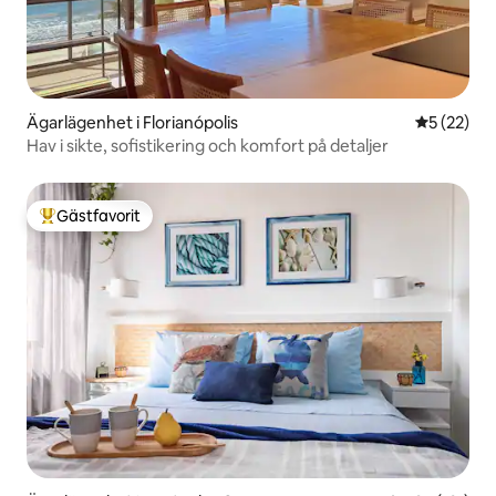
Ägarlägenhet i Florianópolis
5 av 5 i g
5 (22)
Hav i sikte, sofistikering och komfort på detaljer
Gästfavorit
Populär gästfavorit