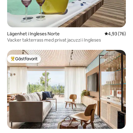
Lägenhet i Ingleses Norte
4,93 av 5 i g
4,93 (76)
Vacker takterrass med privat jacuzzi i Ingleses
Gästfavorit
Populär gästfavorit