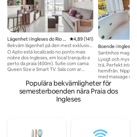
Lägenhet i Ingleses do Rio V
4,89 av 5 i genomsnittligt bet
4,89 (141)
ermelho
Bekväm lägenhet på den mest exklusiva
Boende i Ingleses 
delen av stranden
O Apto está localizado no ponto mais
melho
Santinhos magiska
nobre dos Ingleses, em local tranquilo e
Lyxigt och mysigt
perto da praia (400m). Suíte com cama
trä. Perfekt inter
Queen Size e Smart TV. Sala com ar
hemifrån. Nipponfl
condicionado e ventilador de teto.
med massage och 
Cozinha completa com liquidificador,
Populära bekvämligheter för
med hydro. För reg
chaleira elétrica, sanduicheira, cafeteira,
värmare. Grillplats
semesterboenden nära Praia dos
forno elétrico e microondas. Possui 1
Santinhos berg och
Ingleses
guarda sol e 4 cadeiras de praia. Roupas
allmänheten i San
de cama e cobertores tipo manta.
bufférestaurang t
Lavanderia com máquina de lavar roupa
ligger mellan 3 p
e sacada com churrasqueira. Vaga de
flera vandringsle
garagem coberta e prédio com
detta otroliga mag
elevador.
stranden i Florianó