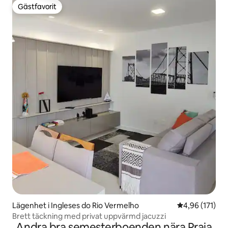
Gästfavorit
Gästfavorit
Lägenhet i Ingleses do Rio Vermelho
4,96 av 5 i ge
4,96 (171)
Brett täckning med privat uppvärmd jacuzzi
Andra bra semesterboenden nära Praia