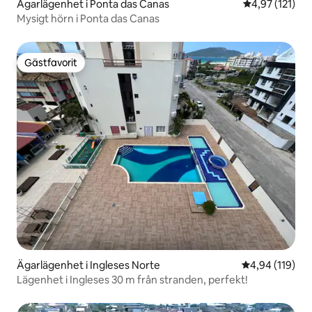
Ägarlägenhet i Ponta das Canas
4,97 av 5 i ge
4,97 (121)
Mysigt hörn i Ponta das Canas
Gästfavorit
Gästfavorit
Ägarlägenhet i Ingleses Norte
4,94 av 5 i ge
4,94 (119)
Lägenhet i Ingleses 30 m från stranden, perfekt!