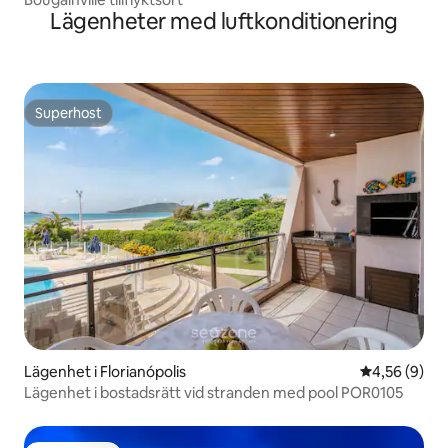
Lägenheter med luftkonditionering
Superhost
Superhost
Lägenhet i Florianópolis
4,56 av 5 i 
4,56 (9)
Lägenhet i bostadsrätt vid stranden med pool POR0105