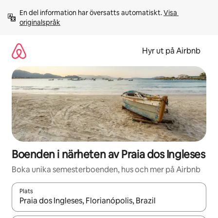
Hoppa
En del information har översatts automatiskt. 
Visa 
till
originalspråk
innehåll
Hyr ut på Airbnb
Boenden i närheten av Praia dos Ingleses
Boka unika semesterboenden, hus och mer på Airbnb
Plats
När resultaten är tillgängliga kan du navigera med upp- och ned