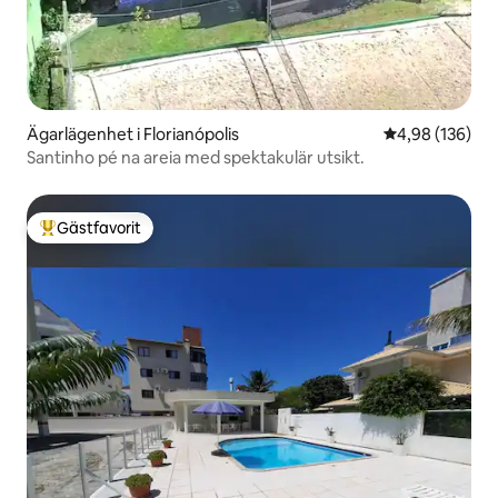
Ägarlägenhet i Florianópolis
4,98 av 5 i ge
4,98 (136)
Santinho pé na areia med spektakulär utsikt.
Gästfavorit
Populär gästfavorit