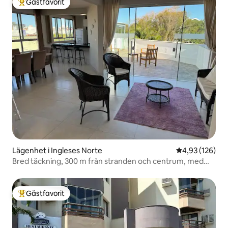
Gästfavorit
Populär gästfavorit
Lägenhet i Ingleses Norte
4,93 av 5 i ge
4,93 (126)
Bred täckning, 300 m från stranden och centrum, med
luftkonditionering
Gästfavorit
Populär gästfavorit