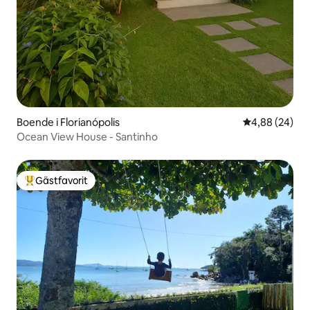
Boende i Florianópolis
4,88 av 5 i g
4,88 (24)
Ocean View House - Santinho
Gästfavorit
Populär gästfavorit