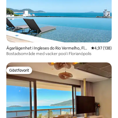
Ägarlägenhet i Ingleses do Rio Vermelho, Flori
4,97 av 5 i ge
4,97 (138)
anopólis
Bostadsområde med vacker pool i Florianópolis
Gästfavorit
Gästfavorit