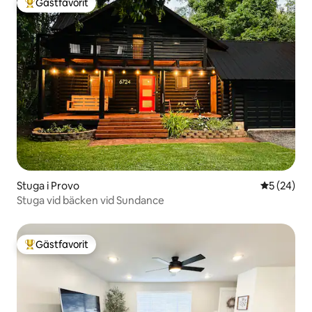
Gästfavorit
Populär gästfavorit
Stuga i Provo
5 av 5 i g
5 (24)
Stuga vid bäcken vid Sundance
Gästfavorit
Populär gästfavorit