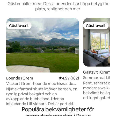
Gäster håller med: Dessa boenden har höga betyg för
plats, renlighet och mer.
Gästfavorit
Gästfavorit
Gästfavorit
Gästfavorit
Gästsvit i Orem
Sommarrea! Little 
Boende i Orem
4,97 av 5 i genomsnittligt bet
4,97 (182)
golfutsikt!
Rent, sanerat och h
Vackert Orem-boende med hisnande
moderna walk-out 
utsikt!
Njut av fantastisk utsikt över bergen, en
bekvämt beläget n
rymlig privat bakgård och en
ett lugnt gated familj
avkopplande bubbelpool i denna
utsikten över Slee
inbjudande tillflyktsort. Det är perfekt
Utah Lake och livl
Populära bekvämligheter för
för ett pars resa eller ett par som reser
Utah. Vi städar hela sviten och
med ett spädbarn eller ett litet barn.