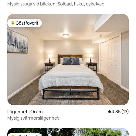
Mysig stuga vid bäcken: Solbad, fiske, cykelväg
Gästfavorit
Populär gästfavorit
Lägenhet i Orem
4,85 av 5 i g
4,85 (13)
Mysig svärmorslägenhet