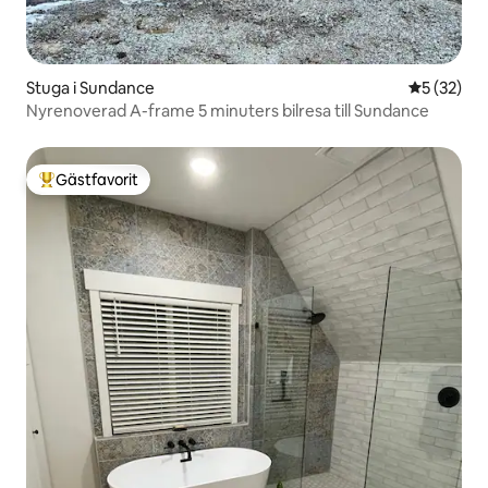
Stuga i Sundance
5 av 5 i g
5 (32)
Nyrenoverad A-frame 5 minuters bilresa till Sundance
Gästfavorit
Populär gästfavorit