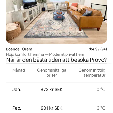
Boende i Orem
4,97 av 5 i g
4,97 (74)
Höjd komfort hemma — Modernt privat hem
När är den bästa tiden att besöka Provo?
Månad
Genomsnittliga
Genomsnittlig
priser
temperatur
Jan.
872 kr SEK
0 °C
Feb.
901 kr SEK
3 °C