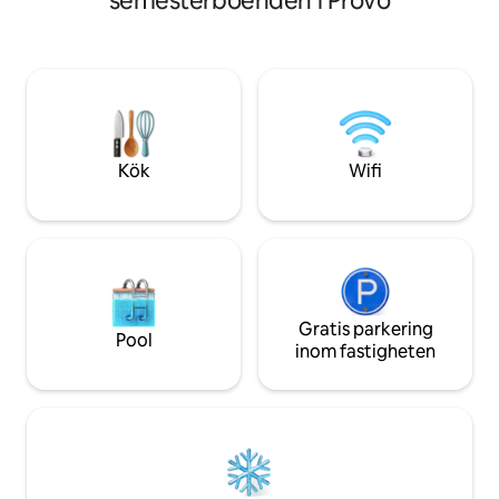
semesterboenden i Provo
tillhandahåller fr
Detta boende ligger bekvämt inom
handdukar för varje vis
gångavstånd från University Place och
Sleepy Ridge Count
bara några minuter från både BYU och
Orem tågstation; 
UVU och erbjuder oslagbar tillgång till
Airport; BYU 30 m
shopping, restauranger och
SLC; Park City Husdjur tillåtna (+75 USD)
campusarrangemang. Boendet är
Rökning förbjude
exceptionellt rent, bekvämt och fullt
utrustat med väsentligheter för
Kök
Wifi
matlagning så att du kan slå dig till rätta!
Gratis parkering
Pool
inom fastigheten