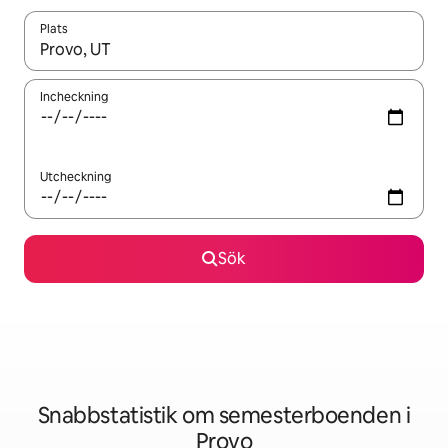
Plats
När resultaten är tillgängliga kan du navigera med upp- och ned
Incheckning
Utcheckning
Sök
Snabbstatistik om semesterboenden i
Provo