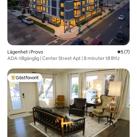
Lägenhet i Provo
5 av 5 i 
5 (7)
ADA-tillgänglig | Center Street Apt | 8 minuter till BYU
Gästfavorit
Populär gästfavorit