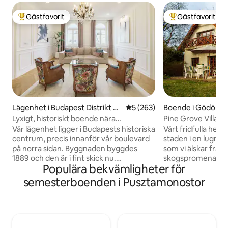
Gästfavorit
Gästfavorit
Populär gästfavorit
Populär gästfavor
Lägenhet i Budapest Distrikt V
5 av 5 i genomsnittligt bety
5 (263)
Boende i Gödöllő
I.
Lyxigt, historiskt boende nära
Pine Grove Villa
landmärken i Downtown
Vår lägenhet ligger i Budapests historiska
Vårt fridfulla hem 
centrum, precis innanför vår boulevard
staden i en lugn, f
på norra sidan. Byggnaden byggdes
som vi älskar från
1889 och den är i fint skick nu.
skogspromenader 
Populära bekvämligheter för
Lägenheten har högsta kvalitet i alla
minuter till fots. 
detaljer. Utrustning: Höghastighets Wifi,
har utsikt över de
semesterboenden i Pusztamonostor
Samsung Smart SUHD"65"tv (Netflix,
med tillgång till t
Youtube), Kabel HD-kanaler,
utrustat med alla m
Tvättmaskin, Torktumlare, Strykjärn,
kan vara värd för 
Torkställ. Högklassigt
familjeluncher här
luftkonditioneringssystem Kök:
terrassen i bra vä