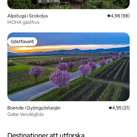
Alpstuga i Szokolya
4,98 av 5 i g
4,98 (98)
MOHA gästhus
Gästfavorit
Gästfavorit
Boende i Gyöngyöstarján
4,95 av 5 i g
4,95 (21)
Gabe Vendégház
Destinationer att utforska