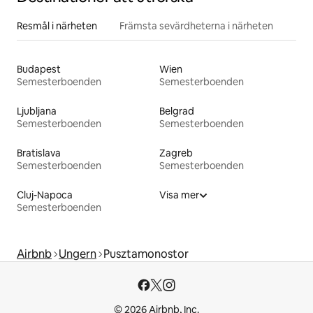
Resmål i närheten
Främsta sevärdheterna i närheten
Budapest
Wien
Semesterboenden
Semesterboenden
Ljubljana
Belgrad
Semesterboenden
Semesterboenden
Bratislava
Zagreb
Semesterboenden
Semesterboenden
Cluj-Napoca
Visa mer
Semesterboenden
Airbnb
Ungern
Pusztamonostor
© 2026 Airbnb, Inc.