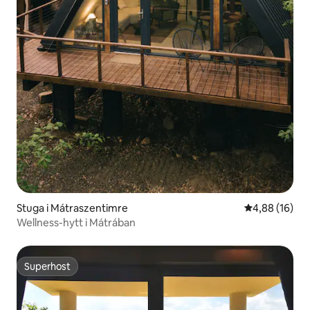
Stuga i Mátraszentimre
4,88 av 5 i g
4,88 (16)
Wellness-hytt i Mátrában
Superhost
Superhost