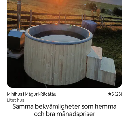
Minihus i Măguri-Răcătău
5 av 5 i g
5 (25)
Litet hus
Samma bekvämligheter som hemma
och bra månadspriser