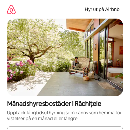
Hoppa
till
Hyr ut på Airbnb
innehåll
Månadshyresbostäder i Răchițele
Upptäck långtidsuthyrning som känns som hemma för
vistelser på en månad eller längre.