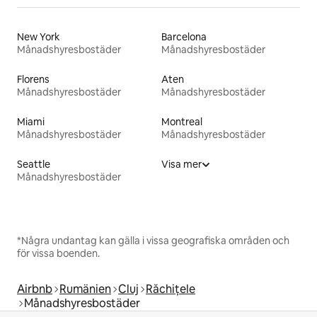
New York
Barcelona
Månadshyresbostäder
Månadshyresbostäder
Florens
Aten
Månadshyresbostäder
Månadshyresbostäder
Miami
Montreal
Månadshyresbostäder
Månadshyresbostäder
Seattle
Visa mer
Månadshyresbostäder
*Några undantag kan gälla i vissa geografiska områden och
för vissa boenden.
Airbnb
Rumänien
Cluj
Răchițele
Månadshyresbostäder