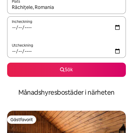
Plats
När resultaten är tillgängliga kan du navigera med upp- och ned
Incheckning
Utcheckning
Sök
Månadshyresbostäder i närheten
Gästfavorit
Gästfavorit