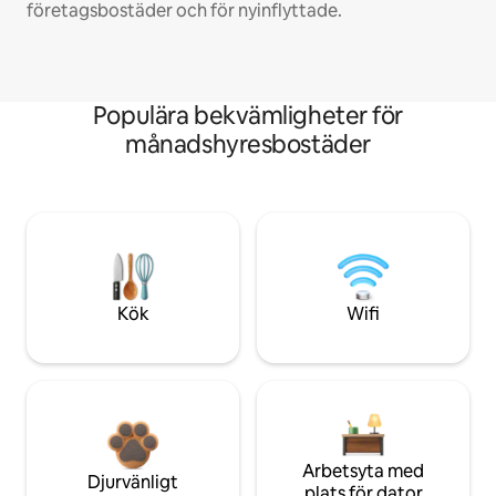
företagsbostäder och för nyinflyttade.
Populära bekvämligheter för
månadshyresbostäder
Kök
Wifi
Arbetsyta med
Djurvänligt
plats för dator