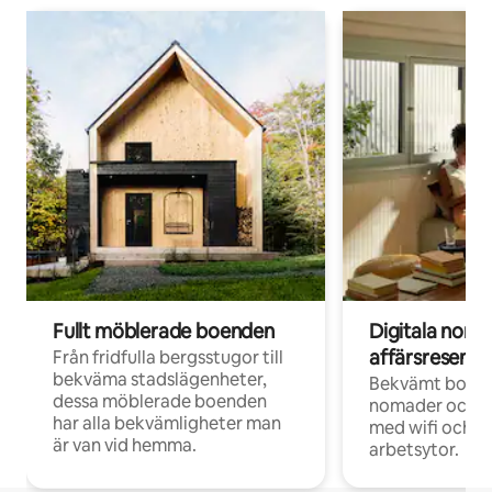
Fullt möblerade boenden
Digitala nom
affärsresenär
Från fridfulla bergsstugor till
bekväma stadslägenheter,
Bekvämt boend
dessa möblerade boenden
nomader och d
har alla bekvämligheter man
med wifi och d
är van vid hemma.
arbetsytor.