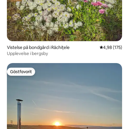
Vistelse på bondgård i Răchițele
4,98 av 5 i ge
4,98 (175)
Upplevelse i bergsby
Gästfavorit
Gästfavorit