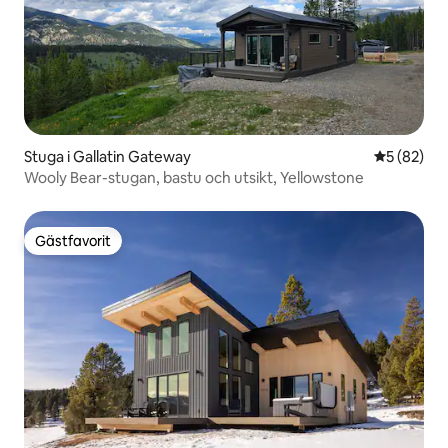
Stuga i Gallatin Gateway
5 av 5 i g
5 (82)
Wooly Bear-stugan, bastu och utsikt, Yellowstone
Gästfavorit
Gästfavorit