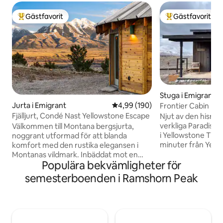
Gästfavorit
Gästfavorit
Populär gästfavorit
Populär gästfavor
Stuga i Emigrant
Jurta i Emigrant
4,99 av 5 i genomsnittligt bety
4,99 (190)
Frontier Cabin Ne
Stunning Views!
Fjälljurt, Condé Nast Yellowstone Escape
Njut av den hisna
verkliga Paradise 
Välkommen till Montana bergsjurta,
i Yellowstone TV-s
noggrant utformad för att blanda
minuter från Yell
komfort med den rustika elegansen i
natursköna vandri
Montanas vildmark. Inbäddat mot en
Populära bekvämligheter för
Cabin är perfekt b
hisnande bakgrund av snötäckta toppar
Montanas hisnande P
på 35 tunnland, rymmer detta lilla hus en
semesterboenden i Ramshorn Peak
är bara: » 25 miles
stor punch! Du kommer att ha gott om
runt-ingången till
avskildhet för avkoppling och vila
Park » En kort bilre
oavsett om du är ute på en vandring
Springs, Old Saloo
eller badar i bubbelpoolen under
minuter till de his
stjärnorna! Minuter bort till Sage Lodge