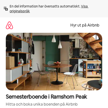
Hoppa
En del information har översatts automatiskt. 
Visa 
till
originalspråk
innehåll
Hyr ut på Airbnb
Semesterboende i Ramshorn Peak
Hitta och boka unika boenden på Airbnb