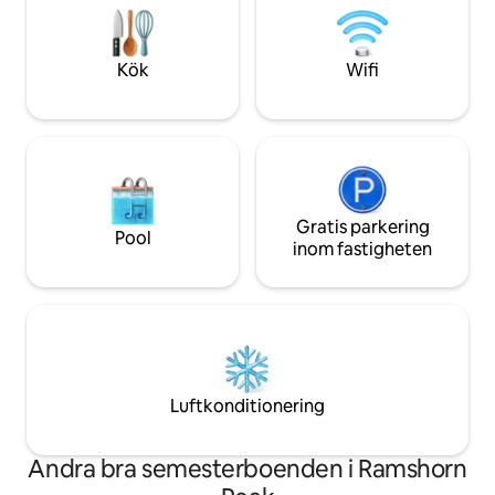
Livingston & Gardi
dining & Chico Hot Springs! 30 min till
Bozeman flygplat
Yellowstone National Park, 45 min från
Bozeman flygplats, och 50 min till
Kök
Wifi
skidåkning!
Gratis parkering
Pool
inom fastigheten
Luftkonditionering
Andra bra semesterboenden i Ramshorn