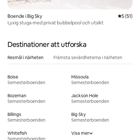
Boende i Big Sky
5 av 5 i g
5 (51)
Lyxig stuga med privat bubbelpool och utsikt
Destinationer att utforska
Resmål i närheten
Främsta sevärdheterna i närheten
Boise
Missoula
Semesterboenden
Semesterboenden
Bozeman
Jackson Hole
Semesterboenden
Semesterboenden
Billings
Big Sky
Semesterboenden
Semesterboenden
Whitefish
Visa mer
Semesterboenden