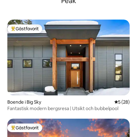
Peak
Gästfavorit
Populär gästfavorit
Boende i Big Sky
5 av 5 i g
5 (28)
Fantastisk modern bergsresa | Utsikt och bubbelpool
Gästfavorit
Populär gästfavorit