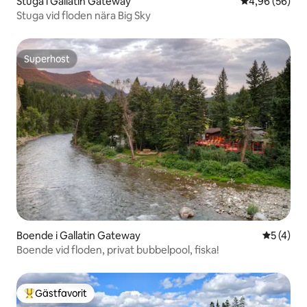
Stuga i Gallatin Gateway
4,96 av 5 i g
4,96 (56)
Stuga vid floden nära Big Sky
Superhost
Superhost
Boende i Gallatin Gateway
5 av 5 i 
5 (4)
Boende vid floden, privat bubbelpool, fiska!
Gästfavorit
Populär gästfavorit