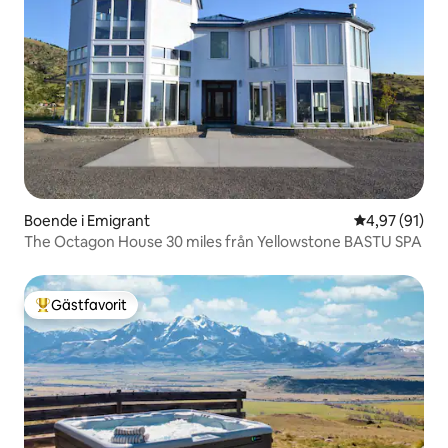
Boende i Emigrant
4,97 av 5 i g
4,97 (91)
The Octagon House 30 miles från Yellowstone BASTU SPA
Gästfavorit
Populär gästfavorit